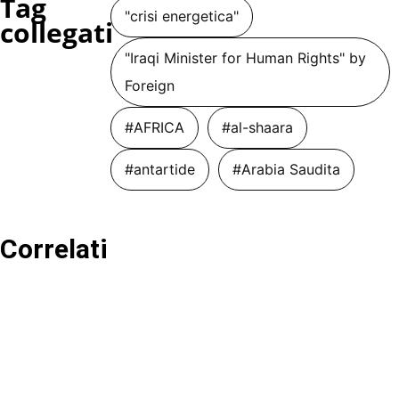
Tag
"crisi energetica"
collegati
"Iraqi Minister for Human Rights" by
Foreign
#AFRICA
#al-shaara
#antartide
#Arabia Saudita
Correlati