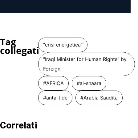
Tag
"crisi energetica"
collegati
"Iraqi Minister for Human Rights" by
Foreign
#AFRICA
#al-shaara
#antartide
#Arabia Saudita
Correlati