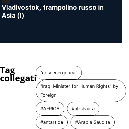
Vladivostok, trampolino russo in
Asia (I)
Tag
"crisi energetica"
collegati
"Iraqi Minister for Human Rights" by
Foreign
#AFRICA
#al-shaara
#antartide
#Arabia Saudita