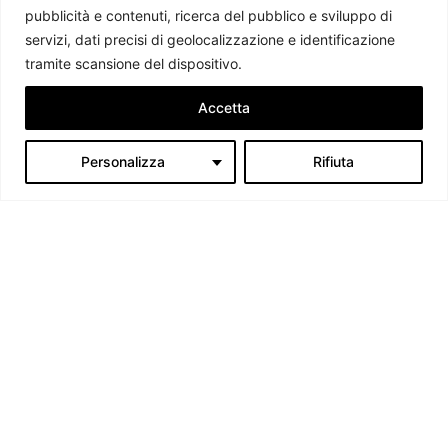
pubblicità e contenuti, ricerca del pubblico e sviluppo di
servizi, dati precisi di geolocalizzazione e identificazione
tramite scansione del dispositivo.
Accetta
Personalizza
Rifiuta
Chi siamo
Il Caffè Geopolitico è una Associazione di Promozione Sociale. Dal
2009 parliamo di politica internazionale, per diffondere una
conoscenza accessibile e aggiornata delle dinamiche geopolitiche che
segnano il mondo che ci circonda.
C.F./P.IVA 11078490965 - Testata giornalistica registrata presso il