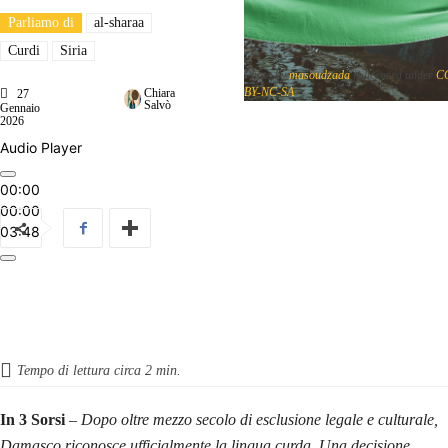
Parliamo di
al-sharaa
Curdi
Siria
Photo by
masoudzada
is licensed under
C
BY-NC-SA
Chiara
27
Salvò
Gennaio
2026
Audio Player
00:00
00:00
03:48
Tempo di lettura circa
2
min.
In 3 Sorsi
– Dopo oltre mezzo secolo di esclusione legale e culturale,
Damasco riconosce ufficialmente la lingua curda. Una decisione