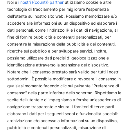
Noi e
i nostri {{count}} partner
utilizziamo cookie e altre
tecnologie di tracciamento per migliorare l'esperienza
dell'utente sul nostro sito web. Possiamo memorizzare e/o
Interpretare il futuro della Siria attraverso una lente
accedere alle informazioni su un dispositivo ed elaborare i
privilegiata
dati personali, come l’indirizzo IP e i dati di navigazione, al
Michele Maresca
-
6 Marzo 2026
fine di fornire pubblicità e contenuti personalizzati, per
consentire la misurazione della pubblicità e dei contenuti,
ricerche sul pubblico e per sviluppare servizi. Inoltre,
possiamo utilizzare dati precisi di geolocalizzazione e
identificazione attraverso la scansione del dispositivo.
Notare che il consenso prestato sarà valido per tutti i nostri
sottodomini. È possibile modificare o revocare il consenso in
qualsiasi momento facendo clic sul pulsante "Preferenze di
consenso" nella parte inferiore dello schermo. Rispettiamo le
scelte dell'utente e ci impegniamo a fornire un'esperienza di
navigazione trasparente e sicura. I fornitori di terze parti
Siria post Assad: un anno di Governo Al-Shaara
elaborano i dati per i seguenti scopi e funzionalità speciali:
Giuditta Fassina
-
14 Gennaio 2026
archiviazione e/o accesso a informazioni su un dispositivo,
pubblicità e contenuti personalizzati, misurazione di