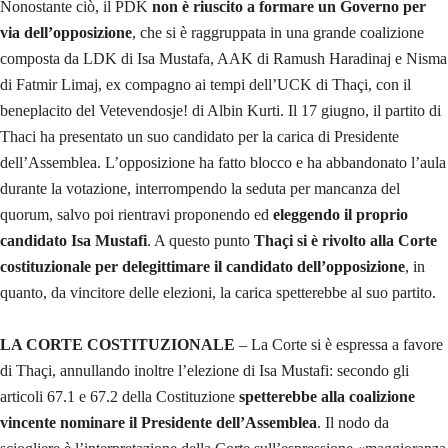
Nonostante ciò, il PDK
non è riuscito a formare un Governo per
via dell’opposizione
, che si è raggruppata in una grande coalizione
composta da LDK di Isa Mustafa, AAK di Ramush Haradinaj e Nisma
di Fatmir Limaj, ex compagno ai tempi dell’UCK di Thaçi, con il
beneplacito del Vetevendosje! di Albin Kurti. Il 17 giugno, il partito di
Thaci ha presentato un suo candidato per la carica di Presidente
dell’Assemblea. L’opposizione ha fatto blocco e ha abbandonato l’aula
durante la votazione, interrompendo la seduta per mancanza del
quorum, salvo poi rientravi proponendo ed
eleggendo il proprio
candidato Isa Mustafi
. A questo punto
Thaçi si è rivolto alla Corte
costituzionale per delegittimare il candidato dell’opposizione
, in
quanto, da vincitore delle elezioni, la carica spetterebbe al suo partito.
LA CORTE COSTITUZIONALE
– La Corte si è espressa a favore
di Thaçi, annullando inoltre l’elezione di Isa Mustafi: secondo gli
articoli 67.1 e 67.2 della Costituzione
spetterebbe alla coalizione
vincente nominare il Presidente dell’Assemblea
. Il nodo da