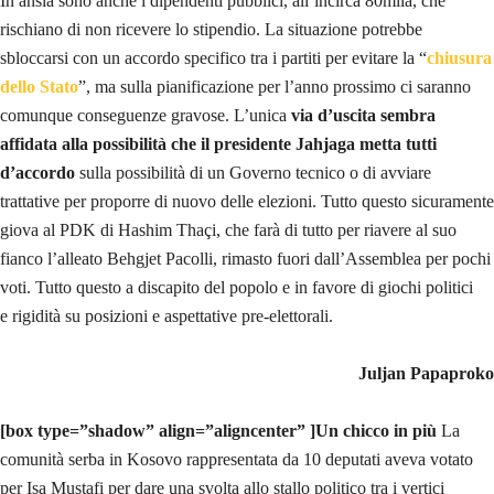
In ansia sono anche i dipendenti pubblici, all’incirca 80mila, che
rischiano di non ricevere lo stipendio. La situazione potrebbe
sbloccarsi con un accordo specifico tra i partiti per evitare la “
chiusura
dello Stato
”, ma sulla pianificazione per l’anno prossimo ci saranno
comunque conseguenze gravose. L’unica
via d’uscita sembra
affidata alla possibilità che il presidente Jahjaga metta tutti
d’accordo
sulla possibilità di un Governo tecnico o di avviare
trattative per proporre di nuovo delle elezioni. Tutto questo sicuramente
giova al PDK di Hashim Thaçi, che farà di tutto per riavere al suo
fianco l’alleato Behgjet Pacolli, rimasto fuori dall’Assemblea per pochi
voti. Tutto questo a discapito del popolo e in favore di giochi politici
e rigidità su posizioni e aspettative pre-elettorali.
Juljan Papaproko
[box type=”shadow” align=”aligncenter” ]Un chicco in più
La
comunità serba in Kosovo rappresentata da 10 deputati aveva votato
per Isa Mustafi per dare una svolta allo stallo politico tra i vertici