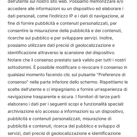
dell'utente sul nostro sito web. Possiamo memorizzare e/o
Serbia: grandezza e miseria di una protesta (II)
accedere alle informazioni su un dispositivo ed elaborare i
dati personali, come l’indirizzo IP e i dati di navigazione, al
Christian Eccher
-
17 Luglio 2025
fine di fornire pubblicità e contenuti personalizzati, per
consentire la misurazione della pubblicità e dei contenuti,
ricerche sul pubblico e per sviluppare servizi. Inoltre,
possiamo utilizzare dati precisi di geolocalizzazione e
identificazione attraverso la scansione del dispositivo.
Notare che il consenso prestato sarà valido per tutti i nostri
sottodomini. È possibile modificare o revocare il consenso in
qualsiasi momento facendo clic sul pulsante "Preferenze di
consenso" nella parte inferiore dello schermo. Rispettiamo le
scelte dell'utente e ci impegniamo a fornire un'esperienza di
navigazione trasparente e sicura. I fornitori di terze parti
elaborano i dati per i seguenti scopi e funzionalità speciali:
archiviazione e/o accesso a informazioni su un dispositivo,
Chi siamo
pubblicità e contenuti personalizzati, misurazione di
pubblicità e contenuti, ricerca del pubblico e sviluppo di
Il Caffè Geopolitico è una Associazione di Promozione Sociale. Dal
servizi, dati precisi di geolocalizzazione e identificazione
2009 parliamo di politica internazionale, per diffondere una