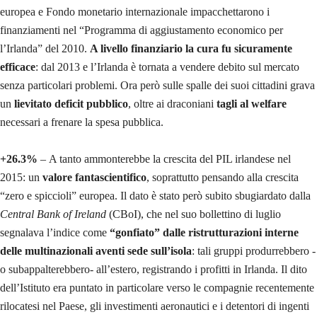
europea e Fondo monetario internazionale impacchettarono i
finanziamenti nel “Programma di aggiustamento economico per
l’Irlanda” del 2010.
A livello finanziario la cura fu sicuramente
efficace
: dal 2013 e l’Irlanda è tornata a vendere debito sul mercato
senza particolari problemi. Ora però sulle spalle dei suoi cittadini grava
un
lievitato deficit pubblico
, oltre ai draconiani
tagli al welfare
necessari a frenare la spesa pubblica.
+26.3%
– A tanto ammonterebbe la crescita del PIL irlandese nel
2015: un
valore fantascientifico
, soprattutto pensando alla crescita
“zero e spiccioli” europea. Il dato è stato però subito sbugiardato dalla
Central Bank of Ireland
(CBoI), che nel suo bollettino di luglio
segnalava l’indice come
“gonfiato” dalle
ristrutturazioni interne
delle multinazionali aventi sede sull’isola
: tali gruppi produrrebbero -
o subappalterebbero- all’estero, registrando i profitti in Irlanda. Il dito
dell’Istituto era puntato in particolare verso le compagnie recentemente
rilocatesi nel Paese, gli investimenti aeronautici e i detentori di ingenti