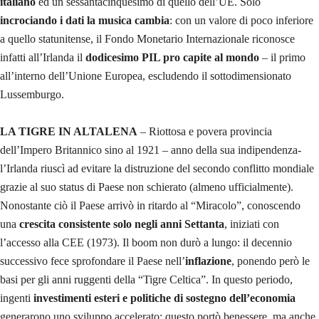
italiano
ed un sessantacinquesimo di quello dell’UE. Solo
incrociando i dati la musica cambia
: con un valore di poco inferiore
a quello statunitense, il Fondo Monetario Internazionale riconosce
infatti all’Irlanda il
dodicesimo PIL pro capite al mondo
– il primo
all’interno dell’Unione Europea, escludendo il sottodimensionato
Lussemburgo.
LA TIGRE IN ALTALENA
– Riottosa e povera provincia
dell’Impero Britannico sino al 1921 – anno della sua indipendenza-
l’Irlanda riuscì ad evitare la distruzione del secondo conflitto mondiale
grazie al suo status di Paese non schierato (almeno ufficialmente).
Nonostante ciò il Paese arrivò in ritardo al “Miracolo”, conoscendo
una
crescita consistente solo negli anni Settanta
, iniziati con
l’accesso alla CEE (1973). Il boom non durò a lungo: il decennio
successivo fece sprofondare il Paese nell’
inflazione
, ponendo però le
basi per gli anni ruggenti della “Tigre Celtica”. In questo periodo,
ingenti
investimenti esteri e politiche di sostegno dell’economia
generarono uno sviluppo accelerato; questo portò benessere, ma anche