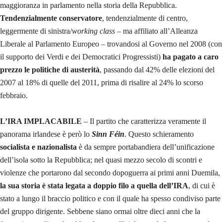
maggioranza in parlamento nella storia della Repubblica.
Tendenzialmente conservatore
, tendenzialmente di centro,
leggermente di sinistra/
working class
– ma affiliato all’Alleanza
Liberale al Parlamento Europeo – trovandosi al Governo nel 2008 (con
il supporto dei Verdi e dei Democratici Progressisti)
ha pagato a caro
prezzo le politiche di austerità
, passando dal 42% delle elezioni del
2007 al 18% di quelle del 2011, prima di risalire al 24% lo scorso
febbraio.
L’IRA IMPLACABILE
– Il partito che caratterizza veramente il
panorama irlandese è però lo
Sinn Féin
. Questo schieramento
socialista e nazionalista
è da sempre portabandiera dell’unificazione
dell’isola sotto la Repubblica; nel quasi mezzo secolo di scontri e
violenze che portarono dal secondo dopoguerra ai primi anni Duemila,
la sua storia è stata legata a doppio filo a quella dell’IRA
, di cui è
stato a lungo il braccio politico e con il quale ha spesso condiviso parte
del gruppo dirigente. Sebbene siano ormai oltre dieci anni che la