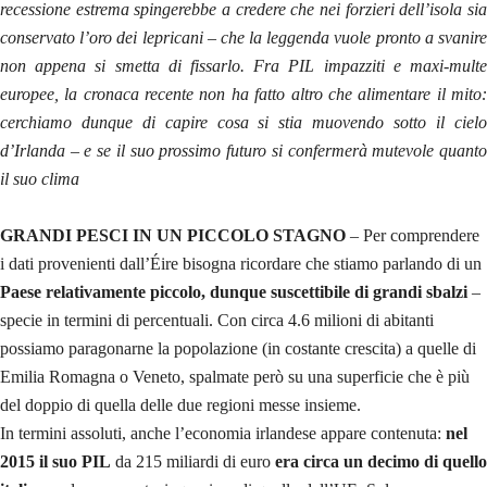
recessione estrema spingerebbe a credere che nei forzieri dell’isola sia
conservato l’oro dei lepricani – che la leggenda vuole pronto a svanire
non appena si smetta di fissarlo. Fra PIL impazziti e maxi-multe
europee, la cronaca recente non ha fatto altro che alimentare il mito:
cerchiamo dunque di capire cosa si stia muovendo sotto il cielo
d’Irlanda – e se il suo prossimo futuro si confermerà mutevole quanto
il suo clima
GRANDI PESCI IN UN PICCOLO STAGNO
– Per comprendere
i dati provenienti dall’Éire bisogna ricordare che stiamo parlando di un
Paese relativamente piccolo, dunque suscettibile di grandi sbalzi
–
specie in termini di percentuali. Con circa 4.6 milioni di abitanti
possiamo paragonarne la popolazione (in costante crescita) a quelle di
Emilia Romagna o Veneto, spalmate però su una superficie che è più
del doppio di quella delle due regioni messe insieme.
In termini assoluti, anche l’economia irlandese appare contenuta:
nel
2015 il suo PIL
da 215 miliardi di euro
era circa un decimo di quello