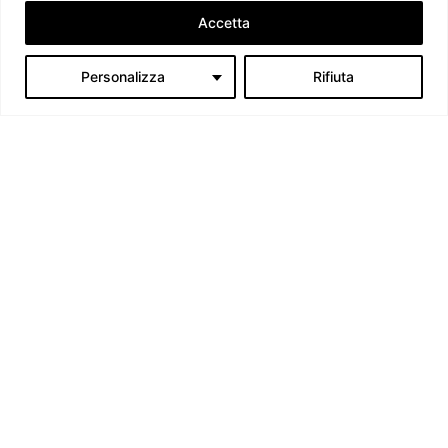
Accetta
Personalizza
Rifiuta
L’Irlanda assume la presidenza di turno del Consiglio
dell’Unione Europea
Giorgio Fioravanti
-
27 Luglio 2026
Kashmir: il conflitto congelato tra India e Pakistan
Matteo Arduini
-
3 Luglio 2026