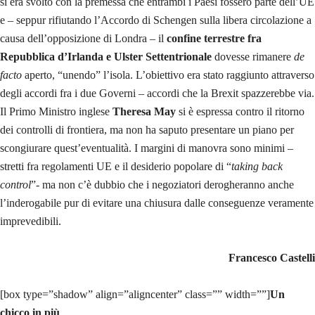
si era svolto con la premessa che entrambi i Paesi fossero parte dell’UE
e – seppur rifiutando l’Accordo di Schengen sulla libera circolazione a
causa dell’opposizione di Londra – il
confine terrestre fra
Repubblica d’Irlanda e Ulster Settentrionale
dovesse rimanere
de
facto
aperto, “unendo” l’isola. L’obiettivo era stato raggiunto attraverso
degli accordi fra i due Governi – accordi che la Brexit spazzerebbe via.
Il Primo Ministro inglese
Theresa May
si è espressa contro il ritorno
dei controlli di frontiera, ma non ha saputo presentare un piano per
scongiurare quest’eventualità. I margini di manovra sono minimi –
stretti fra regolamenti UE e il desiderio popolare di “
taking back
control
”- ma non c’è dubbio che i negoziatori derogheranno anche
l’inderogabile pur di evitare una chiusura dalle conseguenze veramente
imprevedibili.
Francesco Castelli
[box type=”shadow” align=”aligncenter” class=”” width=””]
Un
chicco in più