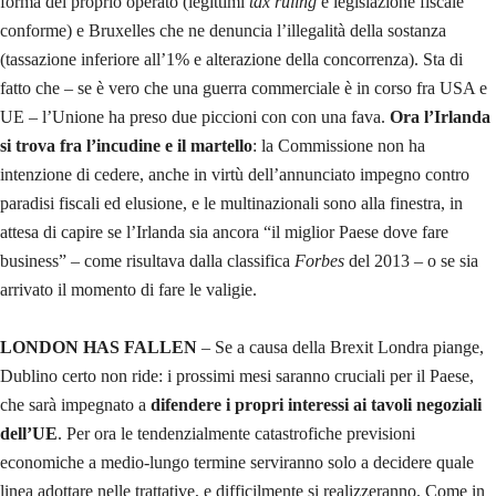
forma del proprio operato (legittimi
tax ruling
e legislazione fiscale
conforme) e Bruxelles che ne denuncia l’illegalità della sostanza
(tassazione inferiore all’1% e alterazione della concorrenza). Sta di
fatto che – se è vero che una guerra commerciale è in corso fra USA e
UE – l’Unione ha preso due piccioni con con una fava.
Ora l’Irlanda
si trova fra l’incudine e il martello
: la Commissione non ha
intenzione di cedere, anche in virtù dell’annunciato impegno contro
paradisi fiscali ed elusione, e le multinazionali sono alla finestra, in
attesa di capire se l’Irlanda sia ancora “il miglior Paese dove fare
business” – come risultava dalla classifica
Forbes
del 2013 – o se sia
arrivato il momento di fare le valigie.
LONDON HAS FALLEN
– Se a causa della Brexit Londra piange,
Dublino certo non ride: i prossimi mesi saranno cruciali per il Paese,
che sarà impegnato a
difendere i propri interessi ai tavoli negoziali
dell’UE
. Per ora le tendenzialmente catastrofiche previsioni
economiche a medio-lungo termine serviranno solo a decidere quale
linea adottare nelle trattative, e difficilmente si realizzeranno. Come in