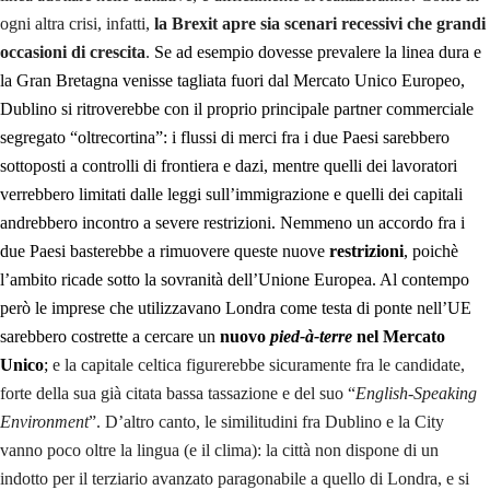
ogni altra crisi, infatti,
la Brexit apre sia scenari recessivi che grandi
occasioni di crescita
.
Se ad esempio dovesse prevalere la linea dura e
la Gran Bretagna venisse tagliata fuori dal Mercato Unico Europeo,
Dublino si ritroverebbe con il proprio principale partner commerciale
segregato “oltrecortina”: i flussi di merci fra i due Paesi sarebbero
sottoposti a controlli di frontiera e dazi, mentre quelli dei lavoratori
verrebbero limitati dalle leggi sull’immigrazione e quelli dei capitali
andrebbero incontro a severe restrizioni. Nemmeno un accordo fra i
due Paesi basterebbe a rimuovere queste nuove
restrizioni
, poichè
l’ambito ricade sotto la sovranità dell’Unione Europea. Al contempo
però le imprese che utilizzavano Londra come testa di ponte nell’UE
sarebbero costrette a cercare un
nuovo
pied-à-terre
nel Mercato
Unico
;
e la capitale celtica figurerebbe sicuramente fra le candidate,
forte della sua già citata bassa tassazione e del suo “
English-Speaking
Environment
”. D’altro canto, le similitudini fra Dublino e la City
vanno poco oltre la lingua (e il clima): la città non dispone di un
indotto per il terziario avanzato paragonabile a quello di Londra, e si