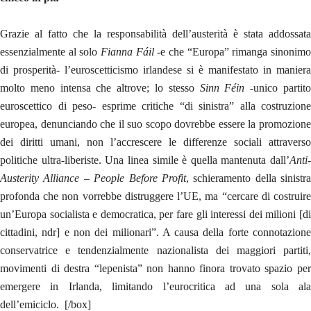
Grazie al fatto che la responsabilità dell’austerità è stata addossata
essenzialmente al solo
Fianna Fáil
-e che “Europa” rimanga sinonim
di prosperità- l’euroscetticismo irlandese si è manifestato in maniera
molto meno intensa che altrove; lo stesso
Sinn Féin
-unico partit
euroscettico di peso- esprime critiche “di sinistra” alla costruzione
europea, denunciando che il suo scopo dovrebbe essere la promozione
dei diritti umani, non l’accrescere le differenze sociali attraverso
politiche ultra-liberiste. Una linea simile è quella mantenuta dall’
Anti-
Austerity Alliance – People Before Profit
, schieramento della sinistra
profonda che non vorrebbe distruggere l’UE, ma “cercare di costruire
un’Europa socialista e democratica, per fare gli interessi dei milioni [di
cittadini, ndr] e non dei milionari”. A causa della forte connotazione
conservatrice e tendenzialmente nazionalista dei maggiori partiti,
movimenti di destra “lepenista” non hanno finora trovato spazio per
emergere in Irlanda, limitando l’eurocritica ad una sola ala
dell’emiciclo. [/box]