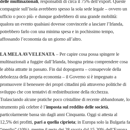
delle multinazionali
, responsabili di circa il 75% dell’export. Queste
compagnie sull’isola avrebbero spesso la sola sede legale – ovvero un
ufficio o poco più- e dunque godrebbero di una grande mobilità:
qualora un evento qualsiasi dovesse convincerle a lasciare l’Irlanda,
potrebbero farlo con una minima spesa e in pochissimo tempo,
affossando l’economia da un giorno all’altro.
LA MELA AVVELENATA
– Per capire cosa possa spingere le
multinazionali a fuggire dall’Irlanda, bisogna prima comprendere cosa
le abbia attratte in passato. Fin dal dopoguerra – consapevole della
debolezza della propria economia – il Governo si è impegnato a
promuovere il benessere dei propri cittadini più attraverso politiche di
sviluppo che con tentativi di redistribuzione della ricchezza.
Tralasciando alcune pratiche poco cristalline di recente abbandonate, lo
strumento più celebre è l’
imposta sul reddito delle società
,
particolarmente bassa sin dagli anni Cinquanta. Oggi si attesta al
12,5% dei profitti,
pari a quella cipriota
; in Europa solo la Bulgaria fa
“meglio” (10%), mentre il resto dei 28 spazia dal 15-20% dell’Europa