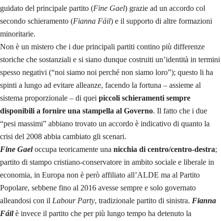
guidato del principale partito (
Fine Gael
) grazie ad un accordo col
secondo schieramento (
Fianna Fáil
) e il supporto di altre formazioni
minoritarie.
Non è un mistero che i due principali partiti contino più differenze
storiche che sostanziali e si siano dunque costruiti un’identità in termini
spesso negativi (“noi siamo noi perché non siamo loro”); questo li ha
spinti a lungo ad evitare alleanze, facendo la fortuna – assieme al
sistema proporzionale – di quei
piccoli schieramenti sempre
disponibili a fornire una stampella al Governo
. Il fatto che i due
“pesi massimi” abbiano trovato un accordo è indicativo di quanto la
crisi del 2008 abbia cambiato gli scenari.
Fine Gael
occupa teoricamente una
nicchia di centro/centro-destra
;
partito di stampo cristiano-conservatore in ambito sociale e liberale in
economia, in Europa non è però affiliato all’ALDE ma al Partito
Popolare, sebbene fino al 2016 avesse sempre e solo governato
alleandosi con il
Labour Party
, tradizionale partito di sinistra.
Fianna
Fáil
è invece il partito che per più lungo tempo ha detenuto la