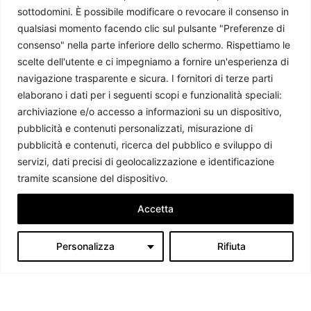
sottodomini. È possibile modificare o revocare il consenso in
qualsiasi momento facendo clic sul pulsante "Preferenze di
consenso" nella parte inferiore dello schermo. Rispettiamo le
scelte dell'utente e ci impegniamo a fornire un'esperienza di
navigazione trasparente e sicura. I fornitori di terze parti
La realtà dell’immigrazione in Europa
elaborano i dati per i seguenti scopi e funzionalità speciali:
Paolo Pellegrini
-
3 Agosto 2026
archiviazione e/o accesso a informazioni su un dispositivo,
pubblicità e contenuti personalizzati, misurazione di
pubblicità e contenuti, ricerca del pubblico e sviluppo di
servizi, dati precisi di geolocalizzazione e identificazione
tramite scansione del dispositivo.
Accetta
Personalizza
Rifiuta