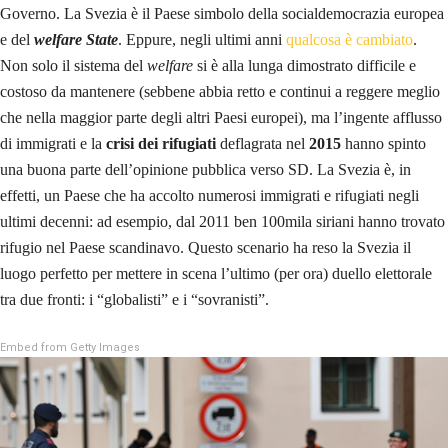
Governo. La Svezia è il Paese simbolo della socialdemocrazia europea
e del
welfare State
. Eppure, negli ultimi anni
qualcosa è cambiato
.
Non solo il sistema del
welfare
si è alla lunga dimostrato difficile e
costoso da mantenere (sebbene abbia retto e continui a reggere meglio
che nella maggior parte degli altri Paesi europei), ma l’ingente afflusso
di immigrati e la
crisi dei rifugiati
deflagrata nel
2015
hanno spinto
una buona parte dell’opinione pubblica verso SD. La Svezia è, in
effetti, un Paese che ha accolto numerosi immigrati e rifugiati negli
ultimi decenni: ad esempio, dal 2011 ben 100mila siriani hanno trovato
rifugio nel Paese scandinavo. Questo scenario ha reso la Svezia il
luogo perfetto per mettere in scena l’ultimo (per ora) duello elettorale
tra due fronti: i “globalisti” e i “sovranisti”.
Embed from Getty Images