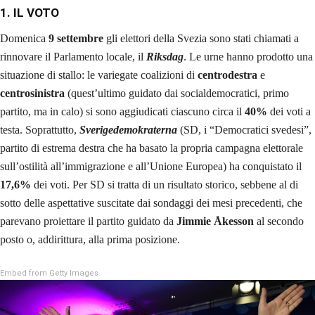
1. IL VOTO
Domenica
9 settembre
gli elettori della Svezia sono stati chiamati a
rinnovare il Parlamento locale, il
Riksdag
. Le urne hanno prodotto una
situazione di stallo: le variegate coalizioni di
centrodestra
e
centrosinistra
(quest’ultimo guidato dai socialdemocratici, primo
partito, ma in calo) si sono aggiudicati ciascuno circa il
40%
dei voti a
testa. Soprattutto,
Sverigedemokraterna
(SD, i “Democratici svedesi”,
partito di estrema destra che ha basato la propria campagna elettorale
sull’ostilità all’immigrazione e all’Unione Europea) ha conquistato il
17,6%
dei voti. Per SD si tratta di un risultato storico, sebbene al di
sotto delle aspettative suscitate dai sondaggi dei mesi precedenti, che
parevano proiettare il partito guidato da
Jimmie Åkesson
al secondo
posto o, addirittura, alla prima posizione.
Embed from Getty Images