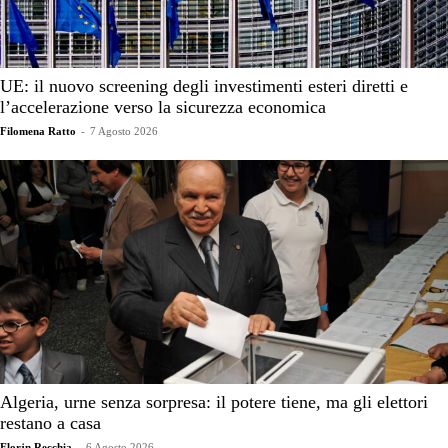
UE: il nuovo screening degli investimenti esteri diretti e
l’accelerazione verso la sicurezza economica
Filomena Ratto
-
7 Agosto 2026
Algeria, urne senza sorpresa: il potere tiene, ma gli elettori
restano a casa
Florjn Recchia
-
6 Agosto 2026