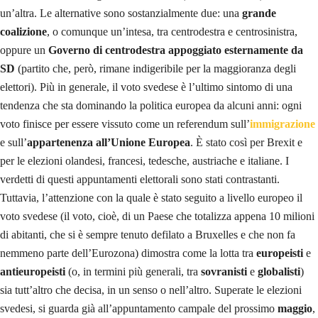
un’altra. Le alternative sono sostanzialmente due: una
grande
coalizione
, o comunque un’intesa, tra centrodestra e centrosinistra,
oppure un
Governo di centrodestra appoggiato esternamente da
SD
(partito che, però, rimane indigeribile per la maggioranza degli
elettori). Più in generale, il voto svedese è l’ultimo sintomo di una
tendenza che sta dominando la politica europea da alcuni anni: ogni
voto finisce per essere vissuto come un referendum sull’
immigrazione
e sull’
appartenenza all’Unione Europea
. È stato così per Brexit e
per le elezioni olandesi, francesi, tedesche, austriache e italiane. I
verdetti di questi appuntamenti elettorali sono stati contrastanti.
Tuttavia, l’attenzione con la quale è stato seguito a livello europeo il
voto svedese (il voto, cioè, di un Paese che totalizza appena 10 milioni
di abitanti, che si è sempre tenuto defilato a Bruxelles e che non fa
nemmeno parte dell’Eurozona) dimostra come la lotta tra
europeisti
e
antieuropeisti
(o, in termini più generali, tra
sovranisti
e
globalisti
)
sia tutt’altro che decisa, in un senso o nell’altro. Superate le elezioni
svedesi, si guarda già all’appuntamento campale del prossimo
maggio
,