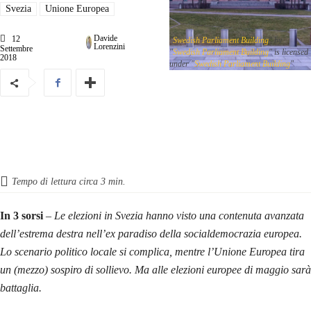
Svezia
Unione Europea
Davide
12
"
Swedish Parliament Building
" by
Lorenzini
Settembre
"
Swedish Parliament Building
" is licensed
2018
under "
Swedish Parliament Building
"
Tempo di lettura circa
3
min.
In 3 sorsi
–
Le elezioni in Svezia hanno visto una contenuta avanzata
dell’estrema destra nell’ex paradiso della socialdemocrazia europea.
Lo scenario politico locale si complica, mentre l’Unione Europea tira
un (mezzo) sospiro di sollievo. Ma alle elezioni europee di maggio sarà
battaglia.