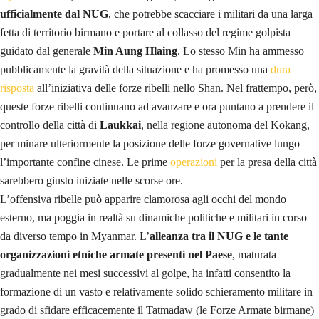
ufficialmente dal NUG
, che potrebbe scacciare i militari da una larga
fetta di territorio birmano e portare al collasso del regime golpista
guidato dal generale
Min Aung Hlaing
. Lo stesso Min ha ammesso
pubblicamente la gravità della situazione e ha promesso una
dura
risposta
all’iniziativa delle forze ribelli nello Shan. Nel frattempo, però,
queste forze ribelli continuano ad avanzare e ora puntano a prendere il
controllo della città di
Laukkai
, nella regione autonoma del Kokang,
per minare ulteriormente la posizione delle forze governative lungo
l’importante confine cinese. Le prime
operazioni
per la presa della città
sarebbero giusto iniziate nelle scorse ore.
L’offensiva ribelle può apparire clamorosa agli occhi del mondo
esterno, ma poggia in realtà su dinamiche politiche e militari in corso
da diverso tempo in Myanmar. L’
alleanza tra il NUG e le tante
organizzazioni etniche armate presenti nel Paese
, maturata
gradualmente nei mesi successivi al golpe, ha infatti consentito la
formazione di un vasto e relativamente solido schieramento militare in
grado di sfidare efficacemente il Tatmadaw (le Forze Armate birmane)