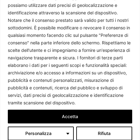
Il Caffè Geopolitico è una Associazione di Promozione Sociale. Dal
possiamo utilizzare dati precisi di geolocalizzazione e
2009 parliamo di politica internazionale, per diffondere una
identificazione attraverso la scansione del dispositivo.
conoscenza accessibile e aggiornata delle dinamiche geopolitiche che
Notare che il consenso prestato sarà valido per tutti i nostri
segnano il mondo che ci circonda.
sottodomini. È possibile modificare o revocare il consenso in
C.F./P.IVA 11078490965 - Testata giornalistica registrata presso il
qualsiasi momento facendo clic sul pulsante "Preferenze di
Tribunale di Milano aut. n.398 del 10/12/2013 - ISSN 2384-9975
consenso" nella parte inferiore dello schermo. Rispettiamo le
scelte dell'utente e ci impegniamo a fornire un'esperienza di
Scrivici:
redazione@ilcaffegeopolitico.net
navigazione trasparente e sicura. I fornitori di terze parti
elaborano i dati per i seguenti scopi e funzionalità speciali:
Seguici
archiviazione e/o accesso a informazioni su un dispositivo,
pubblicità e contenuti personalizzati, misurazione di
pubblicità e contenuti, ricerca del pubblico e sviluppo di
servizi, dati precisi di geolocalizzazione e identificazione
Le opinioni espresse dagli autori potrebbero non rappresentare la
tramite scansione del dispositivo.
posizione dell’associazione.
Accetta
Personalizza
Rifiuta
Il Caffè Geopolitico Ed. 2026 -
Contenuti coperti da Licenza CC