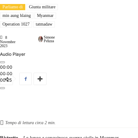
Parliamo di
Giunta militare
min aung hlaing
Myanmar
Operation 1027
tatmadaw
Simone
8
Pelizza
Novembre
2023
Audio Player
00:00
00:00
00:25
Tempo di lettura circa
2
min.
Ristretto
–
La lunga e sanguinosa guerra civile in Myanmar,