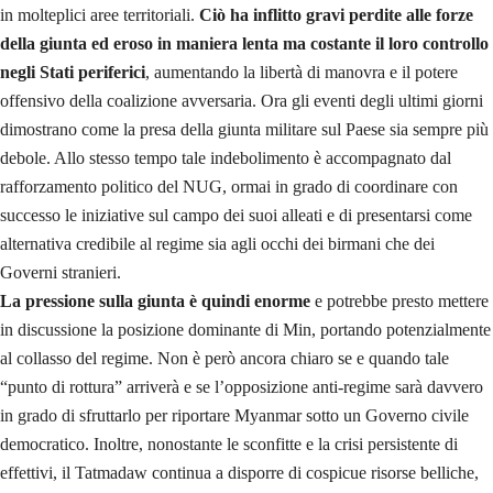
in molteplici aree territoriali.
Ciò ha inflitto gravi perdite alle forze
della giunta ed eroso in maniera lenta ma costante il loro controllo
negli Stati periferici
, aumentando la libertà di manovra e il potere
offensivo della coalizione avversaria. Ora gli eventi degli ultimi giorni
dimostrano come la presa della giunta militare sul Paese sia sempre più
debole. Allo stesso tempo tale indebolimento è accompagnato dal
rafforzamento politico del NUG, ormai in grado di coordinare con
successo le iniziative sul campo dei suoi alleati e di presentarsi come
alternativa credibile al regime sia agli occhi dei birmani che dei
Governi stranieri.
La pressione sulla giunta è quindi enorme
e potrebbe presto mettere
in discussione la posizione dominante di Min, portando potenzialmente
al collasso del regime. Non è però ancora chiaro se e quando tale
“punto di rottura” arriverà e se l’opposizione anti-regime sarà davvero
in grado di sfruttarlo per riportare Myanmar sotto un Governo civile
democratico. Inoltre, nonostante le sconfitte e la crisi persistente di
effettivi, il Tatmadaw continua a disporre di cospicue risorse belliche,