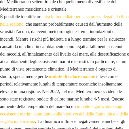
del Mediterraneo settentrionale che quelle meno diversificate del
Mediterraneo meridionale e orientale.
È possibile identificare
i rischi immediati per la sicurezza legati al clima
nella regione
, che saranno probabilmente causati dall’aumento della
scarsità d’acqua, da eventi meteorologici estremi, inondazioni e
incendi. Mentre i rischi più indiretti e a lungo termine per la sicurezza
causati da un clima in cambiamento sono legati a fallimenti sostenuti
dei raccolti, all’innalzamento del livello del mare, alla desertificazione e
ai cambiamenti degli ecosistemi marini e terrestri. In particolare, da un
punto di vista prettamente climatico, il Mediterraneo è oggetto di
studio, specialmente per le
ondate di calore marine
intese come
periodi relativamente lunghi di temperature oceaniche insolitamente
elevate in una regione. Nel 2022, nel mar Mediterraneo occidentale
sono state registrate ondate di calore marine lunghe 4-5 mesi. Questo
aumento della temperatura del mare ha un
impatto significativo sugli
ecosistemi marini, soprattutto sulla biodiversità della fauna ittica e della
vegetazione marina
.
La dinamica influisce negativamente anche sugli
esseri umani, perché cambia la quantità e la qualità dei prodotti della