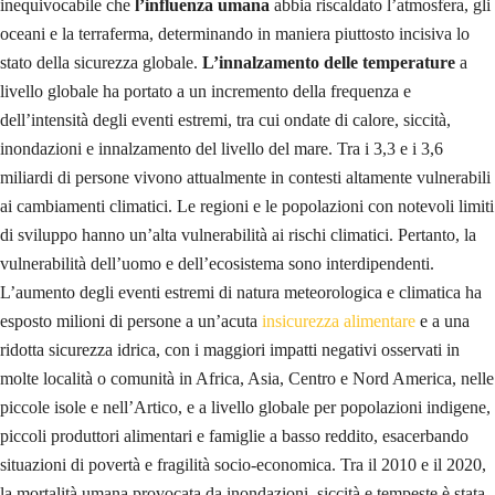
inequivocabile che
l’influenza umana
abbia riscaldato l’atmosfera, gli
oceani e la terraferma, determinando in maniera piuttosto incisiva lo
stato della sicurezza globale.
L’innalzamento delle temperature
a
livello globale ha portato a un incremento della frequenza e
dell’intensità degli eventi estremi, tra cui ondate di calore, siccità,
inondazioni e innalzamento del livello del mare. Tra i 3,3 e i 3,6
miliardi di persone vivono attualmente in contesti altamente vulnerabili
ai cambiamenti climatici. Le regioni e le popolazioni con notevoli limiti
di sviluppo hanno un’alta vulnerabilità ai rischi climatici. Pertanto, la
vulnerabilità dell’uomo e dell’ecosistema sono interdipendenti.
L’aumento degli eventi estremi di natura meteorologica e climatica ha
esposto milioni di persone a un’acuta
insicurezza alimentare
e a una
ridotta sicurezza idrica, con i maggiori impatti negativi osservati in
molte località o comunità in Africa, Asia, Centro e Nord America, nelle
piccole isole e nell’Artico, e a livello globale per popolazioni indigene,
piccoli produttori alimentari e famiglie a basso reddito, esacerbando
situazioni di povertà e fragilità socio-economica. Tra il 2010 e il 2020,
la mortalità umana provocata da inondazioni, siccità e tempeste è stata