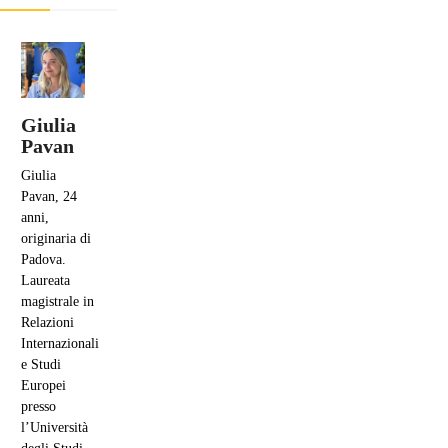
Giulia
Pavan
Giulia
Pavan, 24
anni,
originaria di
Padova.
Laureata
magistrale in
Relazioni
Internazionali
e Studi
Europei
presso
l’Università