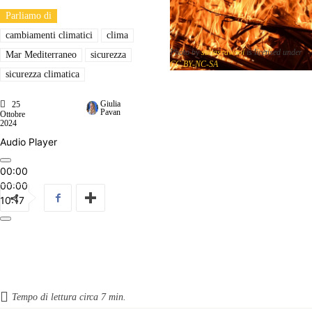
Parliamo di
cambiamenti climatici
clima
Photo by
suhasrawool
is licensed under
Mar Mediterraneo
sicurezza
CC BY-NC-SA
sicurezza climatica
Giulia
25
Pavan
Ottobre
2024
Audio Player
00:00
00:00
10:17
Tempo di lettura circa
7
min.