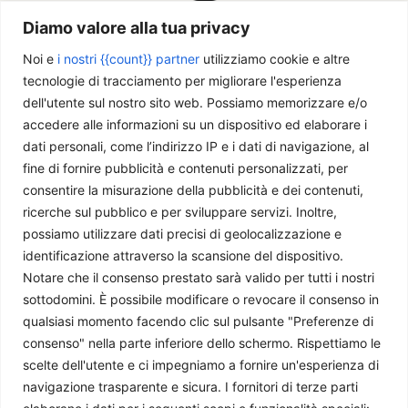
Diamo valore alla tua privacy
Noi e
i nostri {{count}} partner
utilizziamo cookie e altre
tecnologie di tracciamento per migliorare l'esperienza
dell'utente sul nostro sito web. Possiamo memorizzare e/o
accedere alle informazioni su un dispositivo ed elaborare i
dati personali, come l’indirizzo IP e i dati di navigazione, al
fine di fornire pubblicità e contenuti personalizzati, per
Chi siamo
consentire la misurazione della pubblicità e dei contenuti,
ricerche sul pubblico e per sviluppare servizi. Inoltre,
Il Caffè Geopolitico è una Associazione di Promozione Sociale. Dal
possiamo utilizzare dati precisi di geolocalizzazione e
2009 parliamo di politica internazionale, per diffondere una
identificazione attraverso la scansione del dispositivo.
conoscenza accessibile e aggiornata delle dinamiche geopolitiche che
Notare che il consenso prestato sarà valido per tutti i nostri
segnano il mondo che ci circonda.
sottodomini. È possibile modificare o revocare il consenso in
C.F./P.IVA 11078490965 - Testata giornalistica registrata presso il
qualsiasi momento facendo clic sul pulsante "Preferenze di
Tribunale di Milano aut. n.398 del 10/12/2013 - ISSN 2384-9975
consenso" nella parte inferiore dello schermo. Rispettiamo le
scelte dell'utente e ci impegniamo a fornire un'esperienza di
Scrivici:
redazione@ilcaffegeopolitico.net
navigazione trasparente e sicura. I fornitori di terze parti