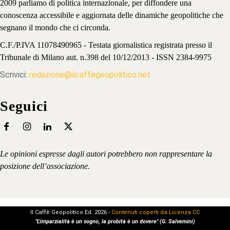
2009 parliamo di politica internazionale, per diffondere una
conoscenza accessibile e aggiornata delle dinamiche geopolitiche che
segnano il mondo che ci circonda.
C.F./P.IVA 11078490965 - Testata giornalistica registrata presso il
Tribunale di Milano aut. n.398 del 10/12/2013 - ISSN 2384-9975
Scrivici:
redazione@ilcaffegeopolitico.net
Seguici
Le opinioni espresse dagli autori potrebbero non rappresentare la
posizione dell’associazione.
Il Caffè Geopolitico Ed. 2026 -
Contenuti coperti da Licenza CC
"L'imparzialità è un sogno, la probità è un dovere" (G. Salvemini)