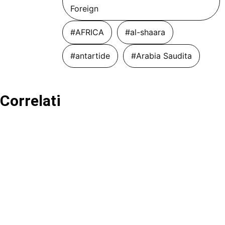
Foreign
#AFRICA
#al-shaara
#antartide
#Arabia Saudita
Correlati