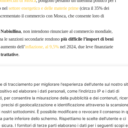
commerciali di Mosca
, pongono pertanto un dilemma politico per i
o nel
settore energetico e delle materie prime
(circa il 35% dei
 incrementato il commercio con Mosca, che consente loro di
 Nabiullina
, non intendono rinunciare al commercio mondiale,
 ma le sanzioni secondarie rendono
più difficile l’import di beni
n aumento dell’
inflazione, al 9,5%
nel 2024, due leve finanziarie
 trattative
.
Lorenzo Pallavicini
e di tracciamento per migliorare l'esperienza dell'utente sul nostro si
ivo ed elaborare i dati personali, come l’indirizzo IP e i dati di
ti, per consentire la misurazione della pubblicità e dei contenuti, rice
i precisi di geolocalizzazione e identificazione attraverso la scansion
i nostri sottodomini. È possibile modificare o revocare il consenso in q
parte inferiore dello schermo. Rispettiamo le scelte dell'utente e ci
ura. I fornitori di terze parti elaborano i dati per i seguenti scopi e