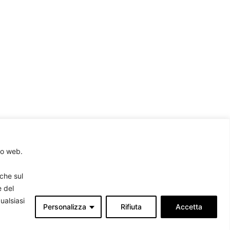
to web.
rche sul
e del
ualsiasi
Personalizza
Rifiuta
Accetta