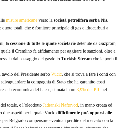
alle
misure americane
verso la
società petrolifera serba Nis
,
 quote totali, che è fornitore principale di gas e idrocarburi a
ni, la
cessione di tutte le quote societarie
detenute da Gazprom,
quale il Cremlino fa affidamento per aggirare le sanzioni, oltre a
eressata dal passaggio del gasdotto
Turkish Stream
che le porta il
l tavolo del Presidente serbo
Vucic
, che si trova a fare i conti con
 e salvaguardare la compagnia di Stato che ha garantito costi
 crescita economica del Paese, stimata in un
3,9% del PIL
nel
%
del totale, e l’oleodotto
Jadranski Naftovod
, in mano croata ed
no due aspetti per il quale Vucic
difficilmente può opporsi alle
te per Belgrado compensare eventuali perdite del mercato con la