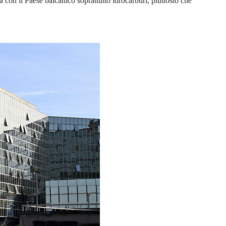
n il Paese balcanico soprattutto idrocarburi, piuttosto che