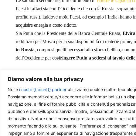
Le sanzioni secondarie, oltre all’intento di
ridurre le capacità 
Paesi in affari sia con l’Occidente che con la Russia, soprattutt
profitti russi), laddove molti Paesi, ad esempio l’India, hanno
acquisire energia a costo ridotto.
Sia Putin che la Presidente della Banca Centrale Russa,
Elvira
redditizio per Mosca per la sua disponibilità di materie prime,
in Russia
, compresi quelli necessari allo sforzo bellico, con u
dell’Occidente per
costringere Putin a sedersi al tavolo delle
Diamo valore alla tua privacy
Noi e
i nostri {{count}} partner
utilizziamo cookie e altre tecnologi
Photo by
Alex-V
is licensed under
CC BY-NC-SA
Possiamo memorizzare e/o accedere alle informazioni su un disposit
navigazione, al fine di fornire pubblicità e contenuti personalizza
pubblico e per sviluppare servizi. Inoltre, possiamo utilizzare dat
dispositivo. Notare che il consenso prestato sarà valido per tutti 
momento facendo clic sul pulsante "Preferenze di consenso" nella 
Ti piace quello che facciamo?
impegniamo a fornire un'esperienza di navigazione trasparente e sic