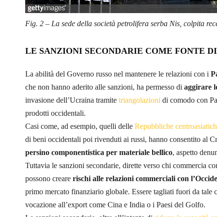
Fig. 2 – La sede della società petrolifera serba Nis, colpita 
LE SANZIONI SECONDARIE COME FONTE D
La abilità del Governo russo nel mantenere le relazioni con i
Pa
che non hanno aderito alle sanzioni, ha permesso di
aggirare l
invasione dell’Ucraina tramite
triangolazioni
di comodo con Paes
prodotti occidentali.
Casi come, ad esempio, quelli delle
Repubbliche centroasiatic
di beni occidentali poi rivenduti ai russi, hanno consentito al 
persino componentistica per materiale bellico
, aspetto denu
Tuttavia le sanzioni secondarie, dirette verso chi commercia c
possono creare
rischi alle relazioni commerciali con l’Occid
primo mercato finanziario globale. Essere tagliati fuori da tal
vocazione all’export come Cina e India o i Paesi del Golfo.