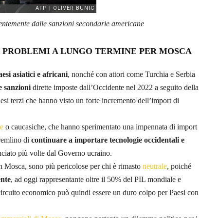
recentemente dalle sanzioni secondarie americane
I PROBLEMI A LUNGO TERMINE PER MOSCA
esi asiatici e africani
, nonché con attori come Turchia e Serbia
e sanzioni
dirette imposte dall’Occidente nel 2022 a seguito della
i terzi che hanno visto un forte incremento dell’import di
he
o caucasiche, che hanno sperimentato una impennata di import
Cremlino di
continuare a importare tecnologie occidentali e
nciato più volte dal Governo ucraino.
on Mosca, sono più pericolose per chi è rimasto
neutrale
, poiché
ente
, ad oggi rappresentante oltre il 50% del PIL mondiale e
e circuito economico può quindi essere un duro colpo per Paesi con