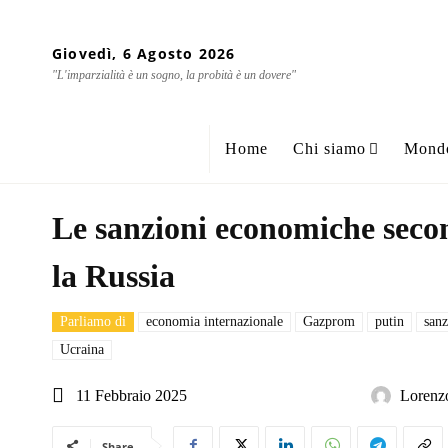
Giovedì, 6 Agosto 2026
"L'imparzialità è un sogno, la probità è un dovere"
Home
Chi siamo
Mond
Le sanzioni economiche seco
la Russia
Parliamo di
economia internazionale
Gazprom
putin
san
Ucraina
11 Febbraio 2025
Lorenzo
Share