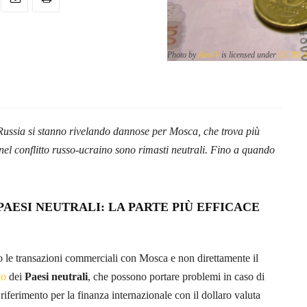
Photo by
Alex-V
is licensed under
CC BY-
Russia si stanno rivelando dannose per Mosca, che trova più
 nel conflitto russo-ucraino sono rimasti neutrali. Fino a quando
AESI NEUTRALI: LA PARTE PI
Ù
EFFICACE
o le transazioni commerciali con Mosca e non direttamente il
ito
dei
Paesi neutrali
, che possono portare problemi in caso di
 riferimento per la finanza internazionale con il dollaro valuta