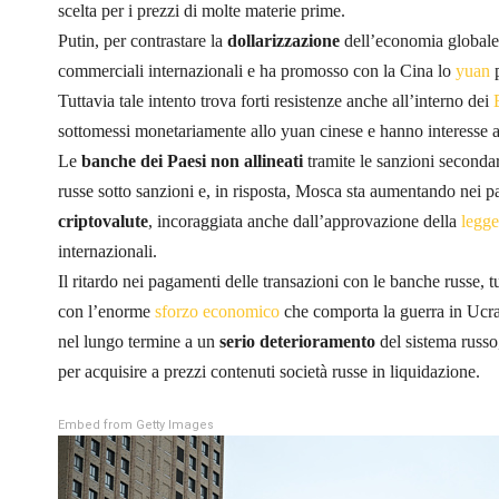
scelta per i prezzi di molte materie prime.
Putin, per contrastare la
dollarizzazione
dell’economia globale,
commerciali internazionali e ha promosso con la Cina lo
yuan
p
Tuttavia tale intento trova forti resistenze anche all’interno dei
sottomessi monetariamente allo yuan cinese e hanno interesse
Le
banche dei Paesi non allineati
tramite le sanzioni seconda
russe sotto sanzioni e, in risposta, Mosca sta aumentando nei p
criptovalute
, incoraggiata anche dall’approvazione della
legge
internazionali.
Il ritardo nei pagamenti delle transazioni con le banche russe, t
con l’enorme
sforzo economico
che comporta la guerra in Ucrai
nel lungo termine a un
serio deterioramento
del sistema russo
per acquisire a prezzi contenuti società russe in liquidazione.
Embed from Getty Images