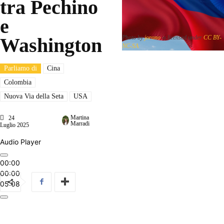
tra Pechino
e
Washington
Photo by
jorono
is licensed under
CC BY-
NC-SA
Parliamo di
Cina
Colombia
Nuova Via della Seta
USA
Martina
24
Marradi
Luglio 2025
Audio Player
00:00
00:00
05:08