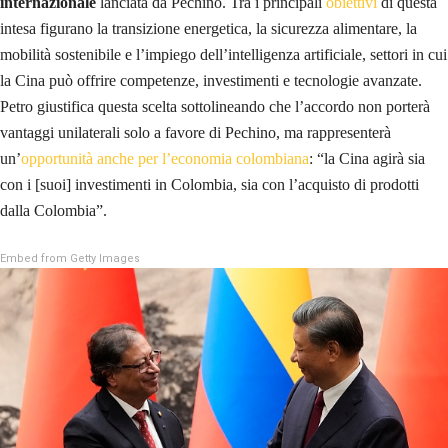
internazionale
lanciata da Pechino. Tra i principali
obiettivi
di questa
intesa figurano la transizione energetica, la sicurezza alimentare, la
mobilità sostenibile e l’impiego dell’intelligenza artificiale, settori in cui
la Cina può offrire competenze, investimenti e tecnologie avanzate.
Petro giustifica questa scelta sottolineando che l’accordo non porterà
vantaggi unilaterali solo a favore di Pechino, ma rappresenterà
un’
opportunità anche per l’economia colombiana
: “la Cina agirà sia
con i [suoi] investimenti in Colombia, sia con l’acquisto di prodotti
dalla Colombia”.
Embed from Getty Images