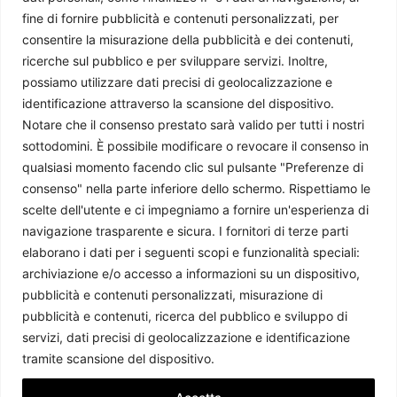
Martina Masu
-
15 Luglio 2026
fine di fornire pubblicità e contenuti personalizzati, per
consentire la misurazione della pubblicità e dei contenuti,
ricerche sul pubblico e per sviluppare servizi. Inoltre,
possiamo utilizzare dati precisi di geolocalizzazione e
identificazione attraverso la scansione del dispositivo.
Notare che il consenso prestato sarà valido per tutti i nostri
sottodomini. È possibile modificare o revocare il consenso in
qualsiasi momento facendo clic sul pulsante "Preferenze di
consenso" nella parte inferiore dello schermo. Rispettiamo le
scelte dell'utente e ci impegniamo a fornire un'esperienza di
navigazione trasparente e sicura. I fornitori di terze parti
Il Libano dopo il Memorandum tra Iran e USA
elaborano i dati per i seguenti scopi e funzionalità speciali:
Chiara Salvò
-
14 Luglio 2026
archiviazione e/o accesso a informazioni su un dispositivo,
pubblicità e contenuti personalizzati, misurazione di
pubblicità e contenuti, ricerca del pubblico e sviluppo di
servizi, dati precisi di geolocalizzazione e identificazione
tramite scansione del dispositivo.