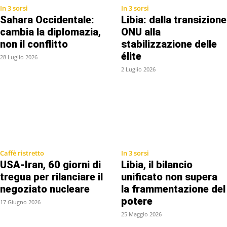
In 3 sorsi
In 3 sorsi
Sahara Occidentale:
Libia: dalla transizione
cambia la diplomazia,
ONU alla
non il conflitto
stabilizzazione delle
élite
28 Luglio 2026
2 Luglio 2026
Caffè ristretto
In 3 sorsi
USA-Iran, 60 giorni di
Libia, il bilancio
tregua per rilanciare il
unificato non supera
negoziato nucleare
la frammentazione del
potere
17 Giugno 2026
25 Maggio 2026