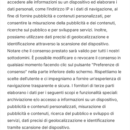
accedere alle informazioni su un dispositivo ed elaborare i
dati personali, come l’indirizzo IP e i dati di navigazione, al
fine di fornire pubblicità e contenuti personalizzati, per
Chi siamo
consentire la misurazione della pubblicità e dei contenuti,
ricerche sul pubblico e per sviluppare servizi. Inoltre,
Il Caffè Geopolitico è una Associazione di Promozione Sociale. Dal
possiamo utilizzare dati precisi di geolocalizzazione e
2009 parliamo di politica internazionale, per diffondere una
identificazione attraverso la scansione del dispositivo.
conoscenza accessibile e aggiornata delle dinamiche geopolitiche che
Notare che il consenso prestato sarà valido per tutti i nostri
segnano il mondo che ci circonda.
sottodomini. È possibile modificare o revocare il consenso in
C.F./P.IVA 11078490965 - Testata giornalistica registrata presso il
qualsiasi momento facendo clic sul pulsante "Preferenze di
Tribunale di Milano aut. n.398 del 10/12/2013 - ISSN 2384-9975
consenso" nella parte inferiore dello schermo. Rispettiamo le
scelte dell'utente e ci impegniamo a fornire un'esperienza di
Scrivici:
redazione@ilcaffegeopolitico.net
navigazione trasparente e sicura. I fornitori di terze parti
elaborano i dati per i seguenti scopi e funzionalità speciali:
Seguici
archiviazione e/o accesso a informazioni su un dispositivo,
pubblicità e contenuti personalizzati, misurazione di
pubblicità e contenuti, ricerca del pubblico e sviluppo di
servizi, dati precisi di geolocalizzazione e identificazione
Le opinioni espresse dagli autori potrebbero non rappresentare la
tramite scansione del dispositivo.