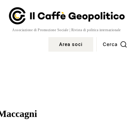
Associazione di Promozione Sociale | Rivista di politica internazionale
Cerca
Area soci
Temi
More
Maccagni