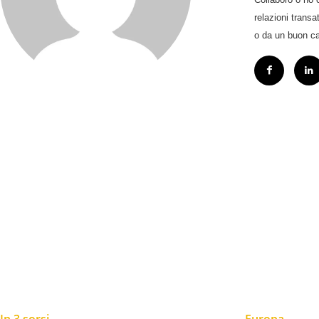
relazioni trans
o da un buon ca
In 3 sorsi
Europa