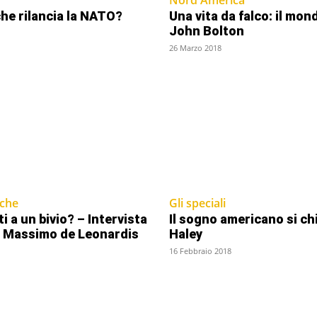
he rilancia la NATO?
Una vita da falco: il mo
John Bolton
26 Marzo 2018
iche
Gli speciali
ti a un bivio? – Intervista
Il sogno americano si ch
r Massimo de Leonardis
Haley
16 Febbraio 2018