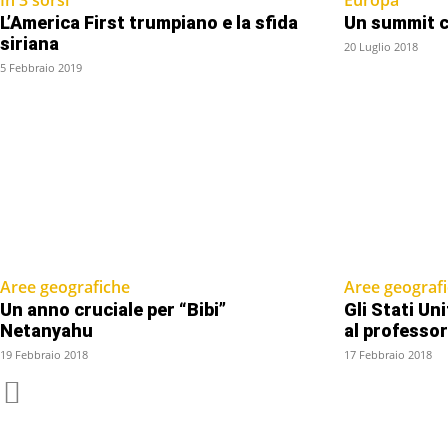
L’America First trumpiano e la sfida
Un summit c
siriana
20 Luglio 2018
5 Febbraio 2019
Aree geografiche
Aree geograf
Un anno cruciale per “Bibi”
Gli Stati Uni
Netanyahu
al professo
19 Febbraio 2018
17 Febbraio 2018