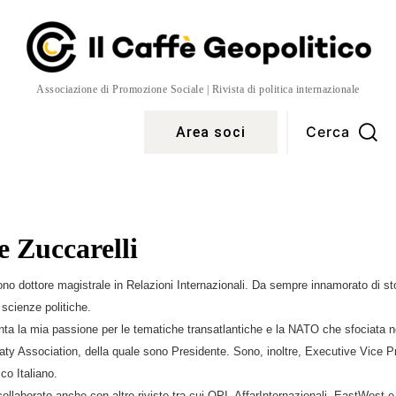
Associazione di Promozione Sociale | Rivista di politica internazionale
Cerca
Area soci
Temi
More
 Zuccarelli
no dottore magistrale in Relazioni Internazionali. Da sempre innamorato di stor
 scienze politiche.
unta la mia passione per le tematiche transatlantiche e la NATO che sfociata ne
reaty Association, della quale sono Presidente. Sono, inoltre, Executive Vice P
co Italiano.
collaborato anche con altre riviste tra cui OPI, AffarInternazionali, EastWest