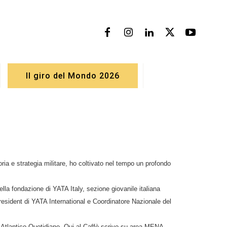
Il giro del Mondo 2026
ia e strategia militare, ho coltivato nel tempo un profondo
lla fondazione di YATA Italy, sezione giovanile italiana
resident di YATA International e Coordinatore Nazionale del
 e Atlantico Quotidiano. Qui al Caffè scrivo su area MENA,