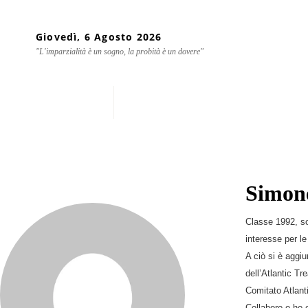
Giovedì, 6 Agosto 2026
"L'imparzialità è un sogno, la probità è un dovere"
Home
Chi siamo
Mondo
Simone
Classe 1992, so
interesse per le
A ciò si è aggi
dell’Atlantic T
Comitato Atlanti
Collaboro o ho 