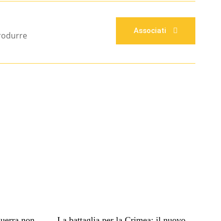
Associati
produrre
guerra non
La battaglia per la Crimea: il nuovo