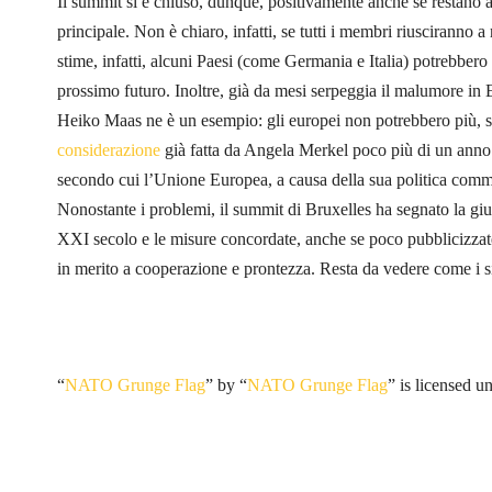
Il summit si è chiuso, dunque, positivamente anche se restano alc
principale. Non è chiaro, infatti, se tutti i membri riusciranno 
stime, infatti, alcuni Paesi (come Germania e Italia) potrebber
prossimo futuro. Inoltre, già da mesi serpeggia il malumore in 
Heiko Maas ne è un esempio: gli europei non potrebbero più, 
considerazione
già fatta da Angela Merkel poco più di un anno 
secondo cui l’Unione Europea, a causa della sua politica comme
Nonostante i problemi, il summit di Bruxelles ha segnato la giu
XXI secolo e le misure concordate, anche se poco pubblicizzate
in merito a cooperazione e prontezza. Resta da vedere come i 
“
NATO Grunge Flag
” by “
NATO Grunge Flag
” is licensed u