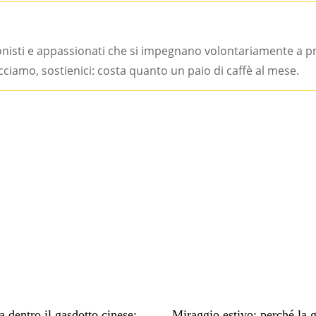
onisti e appassionati che si impegnano volontariamente a 
facciamo, sostienici: costa quanto un paio di caffè al mese.
dentro il gasdotto cinese:
Miraggio estivo: perché la 