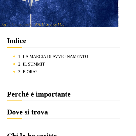
Flag
" is licensed under "
NATO Grunge Flag
"
Indice
1. LA MARCIA DI AVVICINAMENTO
2. IL SUMMIT
3. E ORA?
Perchè è importante
Dove si trova
Chi lo ha scritto