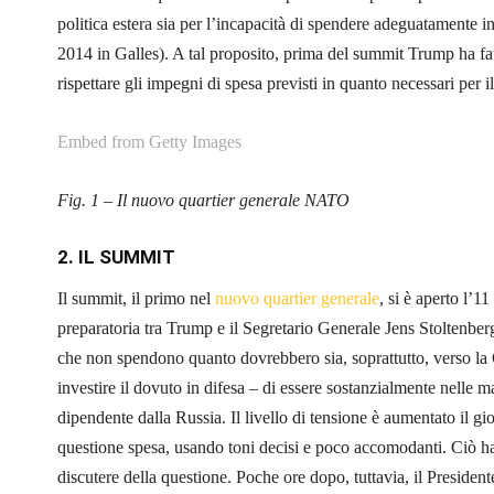
politica estera sia per l’incapacità di spendere adeguatamente 
2014 in Galles). A tal proposito, prima del summit Trump ha fatt
rispettare gli impegni di spesa previsti in quanto necessari per
Embed from Getty Images
Fig. 1 – Il nuovo quartier generale NATO
2.
IL SUMMIT
Il summit, il primo nel
nuovo quartier generale
, si è aperto l’1
preparatoria tra Trump e il Segretario Generale Jens Stoltenberg, 
che non spendono quanto dovrebbero sia, soprattutto, verso la G
investire il dovuto in difesa – di essere sostanzialmente nelle
dipendente dalla Russia. Il livello di tensione è aumentato il gi
questione spesa, usando toni decisi e poco accomodanti. Ciò h
discutere della questione. Poche ore dopo, tuttavia, il Presiden