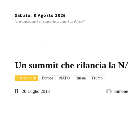
Sabato, 8 Agosto 2026
"L'imparzialità è un sogno, la probità è un dovere"
Home
Chi siamo
Mondo
Un summit che rilancia la 
Parliamo di
Europa
NATO
Russia
Trump
20 Luglio 2018
Simone 
Share