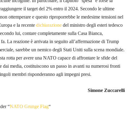
une incognite. In particolare, il capitolo “spesa” è forse la
a raggiungere il target del 2% entro il 2024. Secondo le ultime
o non ottemperare e questo riproporrebbe le medesime tensioni nel
Europa e la recente
dichiarazione
del ministro degli esteri tedesco
secondo lui, contare completamente sulla Casa Bianca,
fa. La reazione è arrivata in seguito all’affermazione di Trump
rciale, sarebbe un nemico degli Stati Uniti sulla scena mondiale.
sta rotta per avere una NATO capace di affrontare le sfide del
 dai media, costituiscono un passo in avanti su numerosi fronti
singoli membri risponderanno agli impegni presi.
Simone Zuccarelli
nder “
NATO Grunge Flag
“