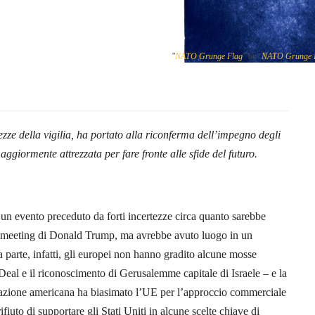
"
NATO Grunge Flag
" by "
NATO Grunge 
zze della vigilia, ha portato alla riconferma dell’impegno degli
aggiormente attrezzata per fare fronte alle sfide del futuro.
un evento preceduto da forti incertezze circa quanto sarebbe
 meeting di Donald Trump, ma avrebbe avuto luogo in un
a parte, infatti, gli europei non hanno gradito alcune mosse
 Deal e il riconoscimento di Gerusalemme capitale di Israele – e la
razione americana ha biasimato l’UE per l’approccio commerciale
rifiuto di supportare gli Stati Uniti in alcune scelte chiave di