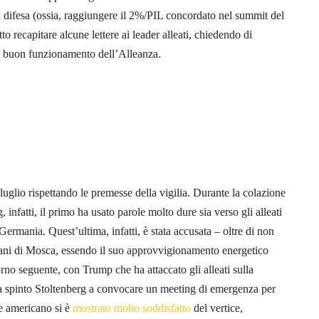
in difesa (ossia, raggiungere il 2%/PIL concordato nel summit del
o recapitare alcune lettere ai leader alleati, chiedendo di
 il buon funzionamento dell’Alleanza.
1 luglio rispettando le premesse della vigilia. Durante la colazione
infatti, il primo ha usato parole molto dure sia verso gli alleati
ermania. Quest’ultima, infatti, è stata accusata – oltre di non
 mani di Mosca, essendo il suo approvvigionamento energetico
orno seguente, con Trump che ha attaccato gli alleati sulla
a spinto Stoltenberg a convocare un meeting di emergenza per
te americano si è
mostrato molto soddisfatto
del vertice,