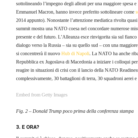
sottolineando l’impegno degli alleati per una maggiore spesa e l’
Emmanuel Macron, hanno invece preferito sottolineare come
s
2014 appunto). Nonostante l’attenzione mediatica rivolta quasi 
summit mostra una NATO coesa nel concordare numerose misure, 
presente e del futuro. L’Alleanza esce rinvigorita sia sul fianc
dialogo verso la Russia – sia su quello sud – con una maggiore 
si concentrerà il nuovo
Hub di Napoli
. La NATO ha anche ribadi
Repubblica ex Jugoslava di Macedonia a iniziare i colloqui per l
reagire in situazioni di crisi con il lancio della NATO Readiness
complessivamente, 30 battaglioni di terra, 30 squadroni aerei e 
Embed from Getty Images
Fig. 2 – Donald Trump poco prima della conferenza stampa
3. E ORA?