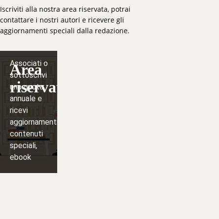
Iscriviti alla nostra area riservata, potrai
contattare i nostri autori e ricevere gli
aggiornamenti speciali dalla redazione.
Associati o
Area
sottoscrivi
riservata
una quota
annuale e
ricevi
aggiornamenti,
contenuti
speciali,
ebook
Iscriviti
⟶