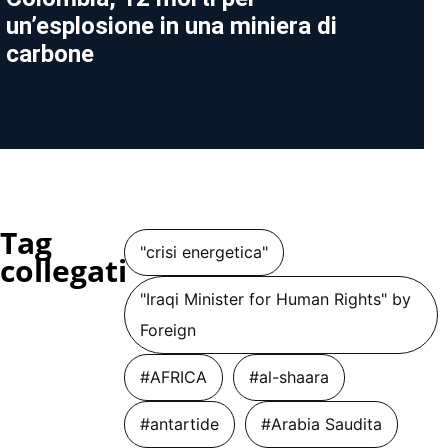
un’esplosione in una miniera di
carbone
Tag
"crisi energetica"
collegati
"Iraqi Minister for Human Rights" by
Foreign
#AFRICA
#al-shaara
#antartide
#Arabia Saudita