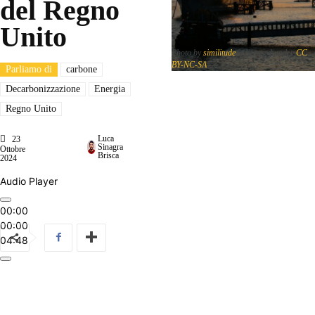
del Regno
Unito
Photo by
similitude
is licensed under
CC
BY-NC-SA
Parliamo di
carbone
Decarbonizzazione
Energia
Regno Unito
Luca
23
Sinagra
Ottobre
Brisca
2024
Audio Player
00:00
00:00
04:48