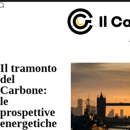
Il tramonto
del
Carbone:
le
prospettive
energetiche