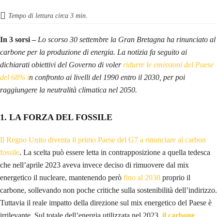
Tempo di lettura circa
3
min.
In 3 sorsi –
Lo scorso 30 settembre la Gran Bretagna ha rinunciato al
carbone per la produzione di energia. La notizia fa seguito ai
dichiarati obiettivi del Governo di voler
ridurre le emissioni del Paese
del 68% i
n confronto ai livelli del 1990 entro il 2030, per poi
raggiungere la neutralità climatica nel 2050.
1.
LA FORZA DEL FOSSILE
Il Regno Unito diventa il primo Paese del G7 a rinunciare al carbon
fossile
. La scelta può essere letta in contrapposizione a quella tedesca
che nell’aprile 2023 aveva invece deciso di rimuovere dal mix
energetico il nucleare, mantenendo però
fino al 2038
proprio il
carbone, sollevando non poche critiche sulla sostenibilità dell’indirizzo.
Tuttavia il reale impatto della direzione sul mix energetico del Paese è
irrilevante. Sul totale dell’energia utilizzata nel 2023,
il carbone