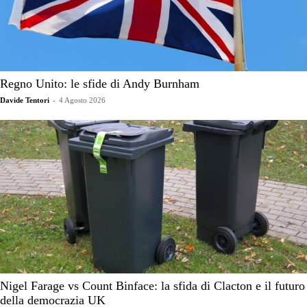
Regno Unito: le sfide di Andy Burnham
Davide Tentori
-
4 Agosto 2026
Nigel Farage vs Count Binface: la sfida di Clacton e il futuro
della democrazia UK