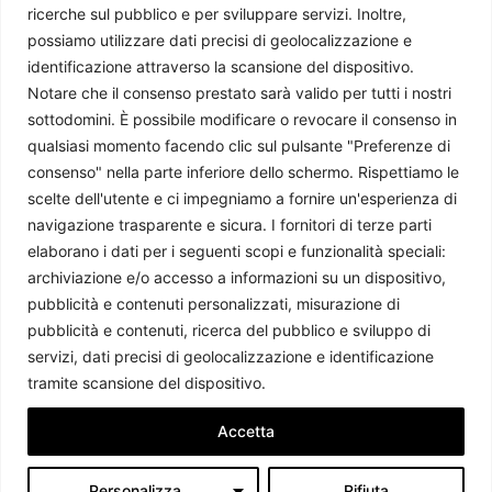
ricerche sul pubblico e per sviluppare servizi. Inoltre,
possiamo utilizzare dati precisi di geolocalizzazione e
identificazione attraverso la scansione del dispositivo.
Notare che il consenso prestato sarà valido per tutti i nostri
sottodomini. È possibile modificare o revocare il consenso in
qualsiasi momento facendo clic sul pulsante "Preferenze di
Regno Unito: il Primo Ministro laburista Keir Starmer
consenso" nella parte inferiore dello schermo. Rispettiamo le
annuncia le proprie dimissioni
scelte dell'utente e ci impegniamo a fornire un'esperienza di
Giorgio Fioravanti
-
25 Giugno 2026
navigazione trasparente e sicura. I fornitori di terze parti
elaborano i dati per i seguenti scopi e funzionalità speciali:
archiviazione e/o accesso a informazioni su un dispositivo,
pubblicità e contenuti personalizzati, misurazione di
pubblicità e contenuti, ricerca del pubblico e sviluppo di
servizi, dati precisi di geolocalizzazione e identificazione
tramite scansione del dispositivo.
Accetta
Personalizza
Rifiuta