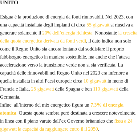
UNITO
Esigua è la produzione di energia da fonti rinnovabili. Nel 2023, con
una capacità installata degli impianti di circa
55 gigawatt
si riusciva a
generare solamente il
20% dell’energia richiesta
. Nonostante
la crescita
della quota energetica derivata da fonti verdi
, il dato indica non solo
come il Regno Unito sia ancora lontano dal soddisfare il proprio
fabbisogno energetico in maniera sostenibile, ma anche che l’attesa
accelerazione verso la transizione verde non si sia verificata. La
capacità delle rinnovabili nel Regno Unito nel 2023 era inferiore a
quella installata in altri Paesi europei: circa
10 gigawatt
in meno di
Francia e Italia,
25 gigawatt
della Spagna e ben
110 gigawatt
della
Germania.
Infine, all’interno del mix energetico figura un
7,3% di energia
atomica
. Questa quota sembra però destinata a crescere notevolmente,
in linea con il piano varato dall’ex Governo britannico che
fissa a 24
gigawatt la capacità da raggiungere entro il il 2050
.