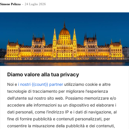
Simone Pelizza
-
24 Luglio 2026
Diamo valore alla tua privacy
Ungheria, la transizione energetica ed industriale del nuovo
Noi e
i nostri {{count}} partner
utilizziamo cookie e altre
Governo
tecnologie di tracciamento per migliorare l'esperienza
Emanuele Manfredo Fioravanzo
-
1 Luglio 2026
dell'utente sul nostro sito web. Possiamo memorizzare e/o
accedere alle informazioni su un dispositivo ed elaborare i
dati personali, come l’indirizzo IP e i dati di navigazione, al
fine di fornire pubblicità e contenuti personalizzati, per
consentire la misurazione della pubblicità e dei contenuti,