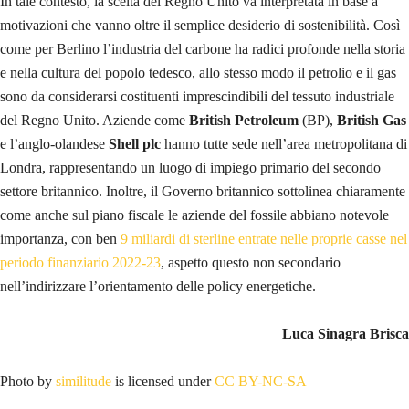
In tale contesto, la scelta del Regno Unito va interpretata in base a
motivazioni che vanno oltre il semplice desiderio di sostenibilità. Così
come per Berlino l’industria del carbone ha radici profonde nella storia
e nella cultura del popolo tedesco, allo stesso modo il petrolio e il gas
sono da considerarsi costituenti imprescindibili del tessuto industriale
del Regno Unito. Aziende come
British Petroleum
(BP),
British Gas
e l’anglo-olandese
Shell plc
hanno tutte sede nell’area metropolitana di
Londra, rappresentando un luogo di impiego primario del secondo
settore britannico. Inoltre, il Governo britannico sottolinea chiaramente
come anche sul piano fiscale le aziende del fossile abbiano notevole
importanza, con ben
9 miliardi di sterline entrate nelle proprie casse nel
periodo finanziario 2022-23
, aspetto questo non secondario
nell’indirizzare l’orientamento delle policy energetiche.
Luca Sinagra Brisca
Photo by
similitude
is licensed under
CC BY-NC-SA