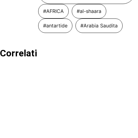
#AFRICA
#al-shaara
#antartide
#Arabia Saudita
Correlati