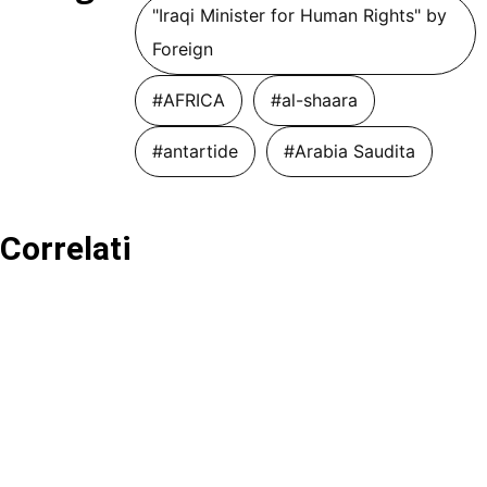
"Iraqi Minister for Human Rights" by
Foreign
#AFRICA
#al-shaara
#antartide
#Arabia Saudita
Correlati