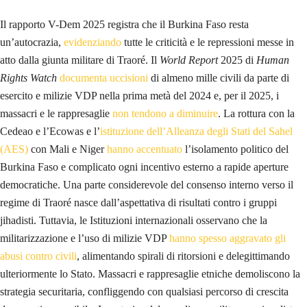
Il rapporto V-Dem 2025 registra che il Burkina Faso resta
un’autocrazia,
evidenziando
tutte le criticità e le repressioni messe in
atto dalla giunta militare di Traoré. Il
World Report
2025 di
Human
Rights Watch
documenta uccisioni
di almeno mille civili da parte di
esercito e milizie VDP nella prima metà del 2024 e, per il 2025, i
massacri e le rappresaglie
non tendono a diminuire
. La rottura con la
Cedeao e l’Ecowas e l’
istituzione dell’Alleanza degli Stati del Sahel
(AES)
con Mali e Niger
hanno accentuato
l’isolamento politico del
Burkina Faso e complicato ogni incentivo esterno a rapide aperture
democratiche. Una parte considerevole del consenso interno verso il
regime di Traoré nasce dall’aspettativa di risultati contro i gruppi
jihadisti. Tuttavia, le Istituzioni internazionali osservano che la
militarizzazione e l’uso di milizie VDP
hanno spesso aggravato gli
abusi contro civili
, alimentando spirali di ritorsioni e delegittimando
ulteriormente lo Stato. Massacri e rappresaglie etniche demoliscono la
strategia securitaria, confliggendo con qualsiasi percorso di crescita