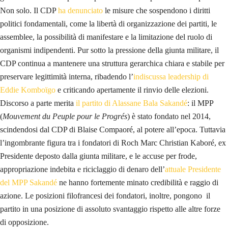
Non solo. Il CDP
ha denunciato
le misure che sospendono i diritti
politici fondamentali, come la libertà di organizzazione dei partiti, le
assemblee, la possibilità di manifestare e la limitazione del ruolo di
organismi indipendenti. Pur sotto la pressione della giunta militare, il
CDP continua a mantenere una struttura gerarchica chiara e stabile per
preservare legittimità interna, ribadendo l’
indiscussa leadership di
Eddie Komboïgo
e criticando apertamente il rinvio delle elezioni.
Discorso a parte merita
il partito di Alassane Bala Sakandé
: il MPP
(
Mouvement du Peuple pour le Progrés
) è stato fondato nel 2014,
scindendosi dal CDP di Blaise Compaoré, al potere all’epoca. Tuttavia
l’ingombrante figura tra i fondatori di Roch Marc Christian Kaboré, ex
Presidente deposto dalla giunta militare, e le accuse per frode,
appropriazione indebita e riciclaggio di denaro dell’
attuale Presidente
del MPP Sakandé
ne hanno fortemente minato credibilità e raggio di
azione. Le posizioni filofrancesi dei fondatori, inoltre, pongono il
partito in una posizione di assoluto svantaggio rispetto alle altre forze
di opposizione.