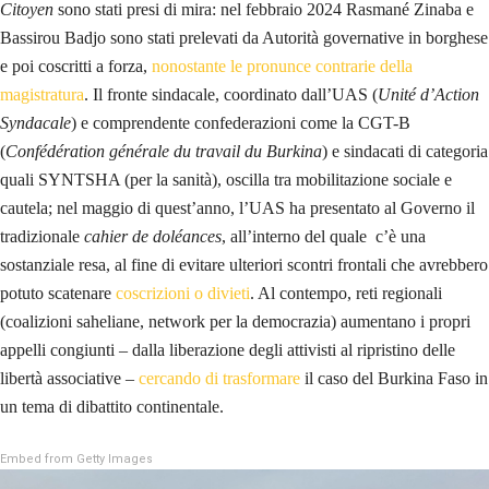
Citoyen
sono stati presi di mira: nel febbraio 2024 Rasmané Zinaba e
Bassirou Badjo sono stati prelevati da Autorità governative in borghese
e poi coscritti a forza,
nonostante le pronunce contrarie della
magistratura
. Il fronte sindacale, coordinato dall’UAS (
Unité d’Action
Syndacale
) e comprendente confederazioni come la CGT-B
(
Confédération générale du travail du Burkina
) e sindacati di categoria
quali SYNTSHA (per la sanità), oscilla tra mobilitazione sociale e
cautela; nel maggio di quest’anno, l’UAS ha presentato al Governo il
tradizionale
cahier de doléances
, all’interno del quale c’è una
sostanziale resa, al fine di evitare ulteriori scontri frontali che avrebbero
potuto scatenare
coscrizioni o divieti
. Al contempo, reti regionali
(coalizioni saheliane, network per la democrazia) aumentano i propri
appelli congiunti – dalla liberazione degli attivisti al ripristino delle
libertà associative –
cercando di trasformare
il caso del Burkina Faso in
un tema di dibattito continentale.
Embed from Getty Images