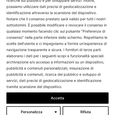
ricerche sul pubblico e per sviluppare servizi. Inoltre,
possiamo utilizzare dati precisi di geolocalizzazione e
identificazione attraverso la scansione del dispositivo.
Notare che il consenso prestato sarà valido per tutti i nostri
sottodomini. È possibile modificare o revocare il consenso in
qualsiasi momento facendo clic sul pulsante "Preferenze di
consenso" nella parte inferiore dello schermo. Rispettiamo le
scelte dell'utente e ci impegniamo a fornire un'esperienza di
Israele, ritorno alla pena capitale: sicurezza o rottura del
navigazione trasparente e sicura. I fornitori di terze parti
diritto?
elaborano i dati per i seguenti scopi e funzionalità speciali:
Chiara Salvò
-
14 Aprile 2026
archiviazione e/o accesso a informazioni su un dispositivo,
pubblicità e contenuti personalizzati, misurazione di
pubblicità e contenuti, ricerca del pubblico e sviluppo di
servizi, dati precisi di geolocalizzazione e identificazione
tramite scansione del dispositivo.
Accetta
Personalizza
Rifiuta