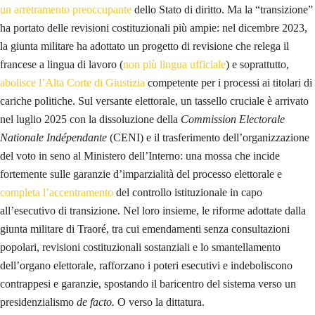
un arretramento preoccupante
dello Stato di diritto. Ma la “transizione”
ha portato delle revisioni costituzionali più ampie: nel dicembre 2023,
la giunta militare ha adottato un progetto di revisione che relega il
francese a lingua di lavoro (
non più lingua ufficiale
) e soprattutto,
abolisce l’Alta Corte di Giustizia
competente per i processi ai titolari di
cariche politiche. Sul versante elettorale, un tassello cruciale è arrivato
nel luglio 2025 con la dissoluzione della
Commission Electorale
Nationale Indépendante
(CENI) e il trasferimento dell’organizzazione
del voto in seno al Ministero dell’Interno: una mossa che incide
fortemente sulle garanzie d’imparzialità del processo elettorale e
completa l’accentramento
del controllo istituzionale in capo
all’esecutivo di transizione. Nel loro insieme, le riforme adottate dalla
giunta militare di Traoré, tra cui emendamenti senza consultazioni
popolari, revisioni costituzionali sostanziali e lo smantellamento
dell’organo elettorale, rafforzano i poteri esecutivi e indeboliscono
contrappesi e garanzie, spostando il baricentro del sistema verso un
presidenzialismo
de facto.
O verso la dittatura.