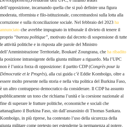
Développement)
,Presidente dell’UPC, è rimasto leader
dell’opposizione, incarnando quella che si può definire una figura
moderata, riformista e filo-istituzionale, concentrandosi sulla lotta alla
corruzione e sulla riconciliazione sociale. Nel febbraio del 2023
ha
annunciato
che avrebbe impugnato in tribunale il divieto di tenere il
proprio “
bureau politique”,
motivato dal decreto di sospensione di tutte
le attività politiche e in risposta alle parole del Ministro
dell’Amministrazione Territoriale, Boukaré Zoungrana, che
ha ribadito
la posizione intransigente della giunta militare a riguardo. Ma l’UPC
non è l’unica forza di opposizione: il partito CDP (
Congrès pour la
Démocratie et le Progrès
), alla cui guida c’è Eddie Komboïgo, oltre a
essere molto presente nella storia e nella vita politica del Burkina Faso,
è un altro contrappeso democratico da considerare. Il CDP ha assunto
pubblicamente un tono che richiama l’unità e la coesione nazionale al
fine di superare le fratture politiche, economiche e sociali che
attanagliano il Burkina Faso, sin dall’assassinio di Thomas Sankara.
Komboïgo, in più riprese, ha contestato l’uso della sicurezza della
giunta militare come pretesto per estenderne la permanenza al potere.