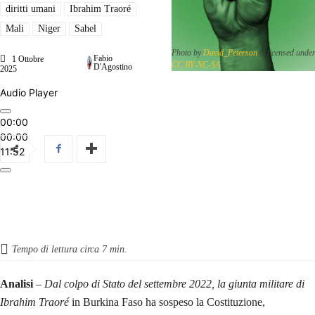
diritti umani
Ibrahim Traoré
Mali
Niger
Sahel
Photo by
David_Peterson
is licensed unde
Fabio
1 Ottobre
CC BY-NC-SA
D'Agostino
2025
Audio Player
00:00
00:00
11:52
Tempo di lettura circa
7
min.
Analisi
–
Dal colpo di Stato del settembre 2022, la giunta militare di
Ibrahim Traoré
in Burkina Faso ha sospeso la Costituzione,