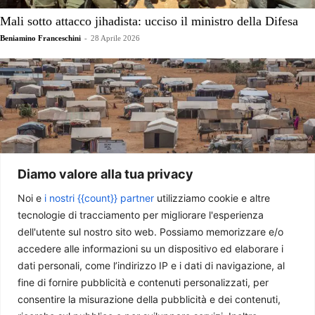
Mali sotto attacco jihadista: ucciso il ministro della Difesa
Beniamino Franceschini
-
28 Aprile 2026
Diamo valore alla tua privacy
Noi e
i nostri {{count}} partner
utilizziamo cookie e altre
tecnologie di tracciamento per migliorare l'esperienza
Mauritania, il campo profughi di Mbera: epicentro silenzioso
dell'utente sul nostro sito web. Possiamo memorizzare e/o
del Sahel
accedere alle informazioni su un dispositivo ed elaborare i
Fabio D'Agostino
-
20 Aprile 2026
dati personali, come l’indirizzo IP e i dati di navigazione, al
fine di fornire pubblicità e contenuti personalizzati, per
consentire la misurazione della pubblicità e dei contenuti,