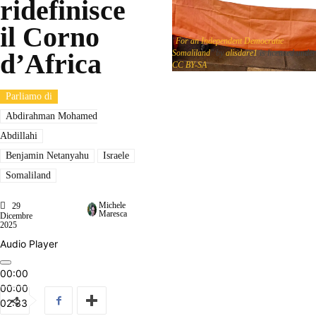
ridefinisce
il Corno
"
For an Independent Democratic
d’Africa
Somaliland
" by
alisdare1
is licensed under
CC BY-SA
Parliamo di
Abdirahman Mohamed
Abdillahi
Benjamin Netanyahu
Israele
Somaliland
Michele
29
Maresca
Dicembre
2025
Audio Player
00:00
00:00
02:33