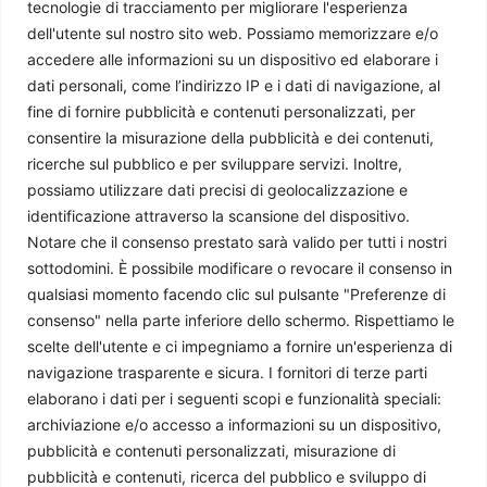
tecnologie di tracciamento per migliorare l'esperienza
dell'utente sul nostro sito web. Possiamo memorizzare e/o
accedere alle informazioni su un dispositivo ed elaborare i
dati personali, come l’indirizzo IP e i dati di navigazione, al
fine di fornire pubblicità e contenuti personalizzati, per
Chi siamo
consentire la misurazione della pubblicità e dei contenuti,
ricerche sul pubblico e per sviluppare servizi. Inoltre,
Il Caffè Geopolitico è una Associazione di Promozione Sociale. Dal
possiamo utilizzare dati precisi di geolocalizzazione e
2009 parliamo di politica internazionale, per diffondere una
identificazione attraverso la scansione del dispositivo.
conoscenza accessibile e aggiornata delle dinamiche geopolitiche che
Notare che il consenso prestato sarà valido per tutti i nostri
segnano il mondo che ci circonda.
sottodomini. È possibile modificare o revocare il consenso in
C.F./P.IVA 11078490965 - Testata giornalistica registrata presso il
qualsiasi momento facendo clic sul pulsante "Preferenze di
Tribunale di Milano aut. n.398 del 10/12/2013 - ISSN 2384-9975
consenso" nella parte inferiore dello schermo. Rispettiamo le
scelte dell'utente e ci impegniamo a fornire un'esperienza di
Scrivici:
redazione@ilcaffegeopolitico.net
navigazione trasparente e sicura. I fornitori di terze parti
elaborano i dati per i seguenti scopi e funzionalità speciali:
Seguici
archiviazione e/o accesso a informazioni su un dispositivo,
pubblicità e contenuti personalizzati, misurazione di
pubblicità e contenuti, ricerca del pubblico e sviluppo di