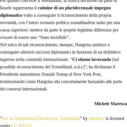
Per quanto concerne il Somaliland, la storica decisione da parte di
Israele rappresenta il
culmine di un pluridecennale impegno
diplomatico
volto a conseguire il riconoscimento della propria
sovranità, con l’intero scenario politico somalilandese unito per una
causa superiore: mettere da parte le proprie legittime differenze per
cessare di essere uno “Stato invisibile”.
Nel solco di tale riconoscimento, dunque, Hargeisa ambisce a
conseguire ulteriori successi diplomatici in funzione di un definitivo
ingresso nella comunità internazionale. “
Ci stiamo lavorando
[sul
possibile riconoscimento del Somaliland, n.d.r.]”, ha dichiarato il
Presidente statunitense Donald Trump al New York Post,
testimoniando come Hargeisa stia concretamente bussando alle porte
dei consessi internazionali.
Michele Maresca
“
For an Independent Democratic Somaliland
” by
alisdare1
is licensed
under
CC BY-SA