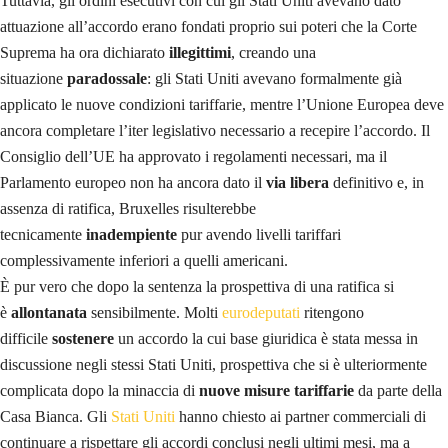
Tuttavia, gli ordini esecutivi con cui gli Stati Uniti avevano dato
attuazione all’accordo erano fondati proprio sui poteri che la Corte
Suprema ha ora dichiarato
illegittimi
, creando una
situazione
paradossale
: gli Stati Uniti avevano formalmente già
applicato le nuove condizioni tariffarie, mentre l’Unione Europea deve
ancora completare l’iter legislativo necessario a recepire l’accordo. Il
Consiglio dell’UE ha approvato i regolamenti necessari, ma il
Parlamento europeo non ha ancora dato il
via libera
definitivo e, in
assenza di ratifica, Bruxelles risulterebbe
tecnicamente
inadempiente
pur avendo livelli tariffari
complessivamente inferiori a quelli americani.
È pur vero che dopo la sentenza la prospettiva di una ratifica si
è
allontanata
sensibilmente. Molti
eurodeputati
ritengono
difficile
sostenere
un accordo la cui base giuridica è stata messa in
discussione negli stessi Stati Uniti, prospettiva che si è ulteriormente
complicata dopo la minaccia di
nuove misure tariffarie
da parte della
Casa Bianca. Gli
Stati Uniti
hanno chiesto ai partner commerciali di
continuare a rispettare gli accordi conclusi negli ultimi mesi, ma a