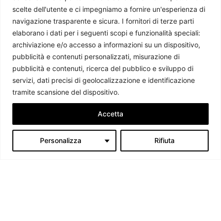
scelte dell'utente e ci impegniamo a fornire un'esperienza di
L’Irlanda assume la presidenza di turno del Consiglio
navigazione trasparente e sicura. I fornitori di terze parti
dell’Unione Europea
elaborano i dati per i seguenti scopi e funzionalità speciali:
Giorgio Fioravanti
-
27 Luglio 2026
archiviazione e/o accesso a informazioni su un dispositivo,
pubblicità e contenuti personalizzati, misurazione di
pubblicità e contenuti, ricerca del pubblico e sviluppo di
servizi, dati precisi di geolocalizzazione e identificazione
tramite scansione del dispositivo.
Accetta
Personalizza
Rifiuta
Chi siamo