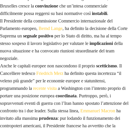
Bruxelles cresce la
convinzione
che un’intesa commerciale
difficilmente possa reggersi su basi normative così
instabili
.
Il Presidente della commissione Commercio internazionale del
Parlamento europeo,
Bernd Lange
, ha definito la decisione della Corte
Suprema un
segnale positivo
per lo Stato di diritto, ma ha al tempo
stesso sospeso il lavoro legislativo per valutare le
implicazioni
della
nuova situazione e ha convocato riunioni straordinarie del team
negoziale.
Anche le capitali europee non nascondono il proprio
scetticismo
. Il
Cancelliere tedesco
Friedrich Merz
ha definito questa incertezza “il
veleno più grande” per le economie europee e statunitensi,
programmando la
recente visita
a Washington con l’intento proprio di
portare una posizione europea
coordinata
. Purtroppo, però, i
sopravvenuti eventi di guerra con l’Iran hanno spostato l’attenzione del
confronto tra i due leader. Sulla stessa linea,
Emmanuel Macron
ha
invitato alla massima
prudenza
: pur lodando il funzionamento dei
contropoteri americani, il Presidente francese ha avvertito che la