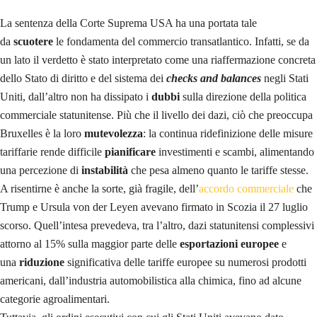
La sentenza della Corte Suprema USA ha una portata tale
da
scuotere
le fondamenta del commercio transatlantico. Infatti, se da
un lato il verdetto è stato interpretato come una riaffermazione concreta
dello Stato di diritto e del sistema dei
checks and balances
negli Stati
Uniti, dall’altro non ha dissipato i
dubbi
sulla direzione della politica
commerciale statunitense.
Più che il livello dei dazi, ciò che preoccupa
Bruxelles è la loro
mutevolezza
: la continua ridefinizione delle misure
tariffarie rende difficile
pianificare
investimenti e scambi, alimentando
una percezione di
instabilità
che pesa almeno quanto le tariffe stesse.
A risentirne è anche la sorte, già fragile, dell’
accordo commerciale
che
Trump e Ursula von der Leyen avevano firmato in Scozia il 27 luglio
scorso. Quell’intesa prevedeva, tra l’altro, dazi statunitensi complessivi
attorno al 15% sulla maggior parte delle
esportazioni europee
e
una
riduzione
significativa delle tariffe europee su numerosi prodotti
americani, dall’industria automobilistica alla chimica, fino ad alcune
categorie agroalimentari.