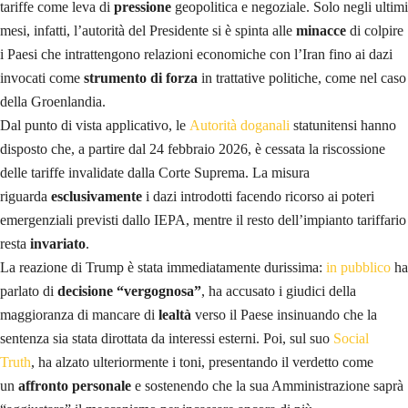
tariffe come leva di
pressione
geopolitica e negoziale. Solo negli ultimi
mesi, infatti, l’autorità del Presidente si è spinta alle
minacce
di colpire
i Paesi che intrattengono relazioni economiche con l’Iran fino ai dazi
invocati come
strumento di forza
in trattative politiche, come nel caso
della Groenlandia.
Dal punto di vista applicativo, le
Autorità doganali
statunitensi hanno
disposto che, a partire dal 24 febbraio 2026, è cessata la riscossione
delle tariffe invalidate dalla Corte Suprema. La misura
riguarda
esclusivamente
i dazi introdotti facendo ricorso ai poteri
emergenziali previsti dallo IEPA, mentre il resto dell’impianto tariffario
resta
invariato
.
La reazione di Trump è stata immediatamente durissima:
in pubblico
ha
parlato di
decisione “vergognosa”
, ha accusato i giudici della
maggioranza di mancare di
lealtà
verso il Paese insinuando che la
sentenza sia stata dirottata da interessi esterni. Poi, sul suo
Social
Truth
, ha alzato ulteriormente i toni, presentando il verdetto come
un
affronto personale
e sostenendo che la sua Amministrazione saprà