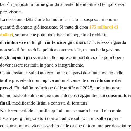
bensì riproposti in forme giuridicamente difendibili e al tempo stesso
provvisorie.
La decisione della Corte ha inoltre lasciato in sospeso un’enorme
quantità di entrate già incassate. Si tratta di circa
175 miliardi di
dollari
, somma che potrebbe diventare oggetto di richieste
di
rimborso
e di lunghi
contenziosi
giudiziari. L’incertezza riguarda
non solo il futuro della politica commerciale, ma anche la gestione
degli
importi già versati
dalle imprese importatrici, che potrebbero
dover essere restituiti in parte o integralmente.
Ciononostante, sul piano economico, il parziale annullamento delle
tariffe precedenti non implica automaticamente una
riduzione dei
prezzi
. Fin dall’introduzione delle tariffe nel 2025, molte imprese
hanno trasferito almeno una quota dei costi aggiuntivi sui
consumatori
finali
, modificando listini e contratti di fornitura.
Nel breve periodo si profila quindi uno scenario in cui il risparmio
fiscale per gli importatori non si traduce subito in un
sollievo
per i
consumatori, ma viene assorbito dalle catene di fornitura per ricostituire