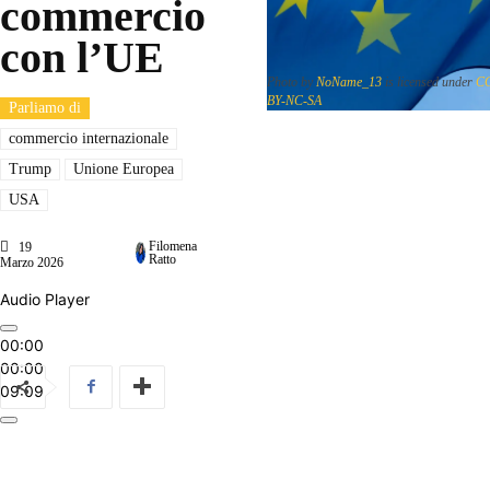
commercio
con l’UE
Photo by
NoName_13
is licensed under
C
BY-NC-SA
Parliamo di
commercio internazionale
Trump
Unione Europea
USA
Filomena
19
Ratto
Marzo 2026
Audio Player
00:00
00:00
09:09