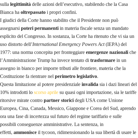
sulla
legittimità
delle azioni dell’esecutivo, stabilendo che la Casa
Bianca ha
oltrepassato
i propri confini.
I giudici della Corte hanno stabilito che il Presidente non può
assegnarsi
poteri permanenti
in materia fiscale senza un mandato
esplicito del Congresso. In sostanza, la Corte ha ritenuto che vi sia un
uso distorto dell’
International Emergency Powers Act
(IEPA) del
1977: una norma concepita per fronteggiare
emergenze nazionali
che
l’Amministrazione Trump ha invece tentato di
trasformare
in un
assegno in bianco per imporre tributi alle frontiere, materia che la
Costituzione fa rientrare nel
perimetro legislativo
.
Questa limitazione al potere presidenziale
invalida
sia i dazi lineari del
10% introdotti lo
scorso aprile
su quasi ogni importazione, sia le tariffe
ritorsive mirate contro
partner storici
degli USA come Unione
Europea, Cina, Canada, Messico, Giappone e Corea del Sud, aprendo
ora una fase di incertezza sul futuro del regime tariffario e sulle
possibili conseguenze amministrative. La sentenza, in
effetti,
ammonisce
il tycoon, ridimensionando la sua libertà di usare le