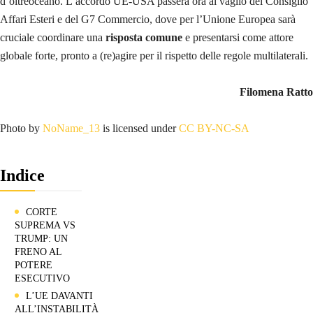
d’oltreoceano. L’accordo UE-USA passerà ora al vaglio del Consiglio
Affari Esteri e del G7 Commercio, dove per l’Unione Europea sarà
cruciale coordinare una
risposta comune
e presentarsi come attore
globale forte, pronto a (re)agire per il rispetto delle regole multilaterali.
Filomena Ratto
Photo by
NoName_13
is licensed under
CC BY-NC-SA
Indice
CORTE
SUPREMA VS
TRUMP: UN
FRENO AL
POTERE
ESECUTIVO
L’UE DAVANTI
ALL’INSTABILITÀ