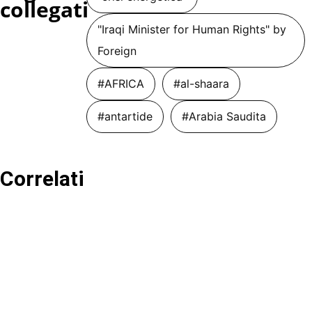
collegati
"Iraqi Minister for Human Rights" by
Foreign
#AFRICA
#al-shaara
#antartide
#Arabia Saudita
Correlati