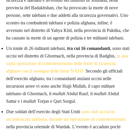
sicurezza e talebani è avvenuto nel distretto di Shuhada, nella
provincia del Badakhshan, che ha provocato la morte di nove
persone, sette talebani e due addetti alla sicurezza governativi. Uno
scontro tra combattenti talebani e polizia afghana, infine, è
avvenuto nel distretto di Yahya Khil, nella provincia di Paktika, che
ha causato la morte di un agente di polizia e tre militanti talebani.
Un totale di 26 militanti talebani,
tra cui 16 comandanti
, sono stati
uccisi nel distretto di Ghormach, nella provincia di Badghis,
in una
vasta operazione di controterrorismo delle forze di sicurezza
afghane con il sostegno delle forze NATO.
Secondo gli ufficiali
dell’esercito afghano, tra i comandanti anziani uccisi nelle
incursioni aeree vi sono anche Hajji Mullah, il capo militare
talebano di Ghormach, il
mullah
Abdul Rauf, il
mullah
Abdul
Sattar e i
mullah
Torjan e Qari Surgul.
Due soldati dell’esercito degli Stati Uniti
sono stati uccisi in
un’imboscata talebana, durante un’operazione di controterrorismo
nella provincia orientale di Wardak. L’evento è accaduto pochi