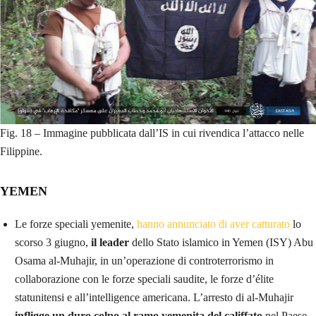
Fig. 18 – Immagine pubblicata dall’IS in cui rivendica l’attacco nelle
Filippine.
YEMEN
Le forze speciali yemenite,
hanno annunciato di aver catturato
lo
scorso 3 giugno,
il leader
dello Stato islamico in Yemen (ISY) Abu
Osama al-Muhajir, in un’operazione di controterrorismo in
collaborazione con le forze speciali saudite, le forze d’élite
statunitensi e all’intelligence americana. L’arresto di al-Muhajir
infligge un duro colpo al ramo yemenita del califfato
nel Paese,