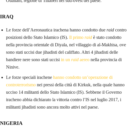
Ouallam, regione di Tillabéri nel sud-ovest del paese.
IRAQ
Le forze dell’Aeronautica irachena hanno condotto due
raid
contro
posizioni dello Stato Islamico (IS).
Il primo
raid
è stato condotto
nella provincia orientale di Diyala, nel villaggio di al-Makhisa, ove
sono stati uccisi due jihadisti del califfato. Altri 4 jihadisti delle
bandiere nere sono stati uccisi
in un
raid
aereo
nella provincia di
Ninive.
Le forze speciali irachene
hanno condotto un’operazione di
controterrorismo
nei pressi della città di Kirkuk, nella quale hanno
ucciso 14 militanti dello Stato Islamico (IS). Sebbene il Governo
iracheno abbia dichiarato la vittoria contro l’IS nel luglio 2017, i
militanti jihadisti sono ancora molto attivi nel paese.
NIGERIA