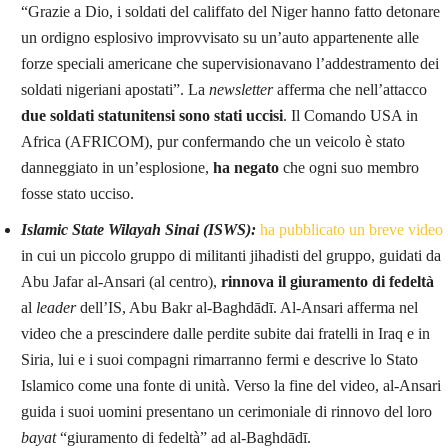
“Grazie a Dio, i soldati del califfato del Niger hanno fatto detonare
un ordigno esplosivo improvvisato su un’auto appartenente alle
forze speciali americane che supervisionavano l’addestramento dei
soldati nigeriani apostati”. La
newsletter
afferma che nell’attacco
due soldati statunitensi sono stati uccisi
. Il Comando USA in
Africa (AFRICOM), pur confermando che un veicolo è stato
danneggiato in un’esplosione,
ha negato
che ogni suo membro
fosse stato ucciso.
Islamic State Wilayah Sinai (ISWS):
ha pubblicato un breve video
in cui un piccolo gruppo di militanti jihadisti del gruppo, guidati da
Abu Jafar al-Ansari (al centro),
rinnova il giuramento di fedeltà
al
leader
dell’IS, Abu Bakr al-Baghdādī. Al-Ansari afferma nel
video che a prescindere dalle perdite subite dai fratelli in Iraq e in
Siria, lui e i suoi compagni rimarranno fermi e descrive lo Stato
Islamico come una fonte di unità. Verso la fine del video, al-Ansari
guida i suoi uomini presentano un cerimoniale di rinnovo del loro
bayat
“giuramento di fedeltà” ad al-Baghdādī.