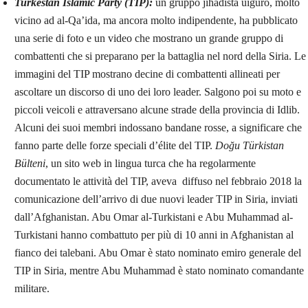
Turkestan Islamic Party (TIP):
un gruppo jihadista uiguro, molto
vicino ad al-Qa’ida, ma ancora molto indipendente, ha pubblicato
una serie di foto e un video che mostrano un grande gruppo di
combattenti che si preparano per la battaglia nel nord della Siria. Le
immagini del TIP mostrano decine di combattenti allineati per
ascoltare un discorso di uno dei loro leader. Salgono poi su moto e
piccoli veicoli e attraversano alcune strade della provincia di Idlib.
Alcuni dei suoi membri indossano bandane rosse, a significare che
fanno parte delle forze speciali d’élite del TIP.
Doğu Türkistan
Bülteni
, un sito web in lingua turca che ha regolarmente
documentato le attività del TIP, aveva diffuso nel febbraio 2018 la
comunicazione dell’arrivo di due nuovi leader TIP in Siria, inviati
dall’Afghanistan. Abu Omar al-Turkistani e Abu Muhammad al-
Turkistani hanno combattuto per più di 10 anni in Afghanistan al
fianco dei talebani. Abu Omar è stato nominato emiro generale del
TIP in Siria, mentre Abu Muhammad è stato nominato comandante
militare.