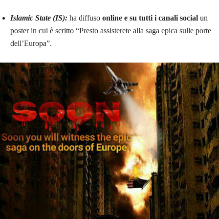
Islamic State (IS):
ha diffuso
online e su tutti i canali social
un
poster in cui è scritto “Presto assisterete alla saga epica sulle porte
dell’Europa”.