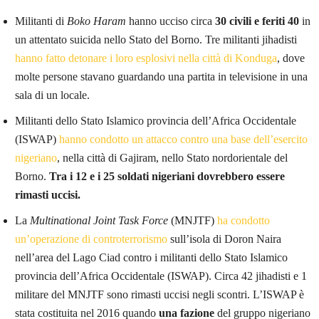
Militanti di
Boko Haram
hanno ucciso circa
30 civili e feriti 40
in
un attentato suicida nello Stato del Borno. Tre militanti jihadisti
hanno fatto detonare i loro esplosivi nella città di Konduga
, dove
molte persone stavano guardando una partita in televisione in una
sala di un locale.
Militanti dello Stato Islamico provincia dell’Africa Occidentale
(ISWAP)
hanno condotto un attacco contro una base dell’esercito
nigeriano
, nella città di Gajiram, nello Stato nordorientale del
Borno.
Tra i 12 e i 25 soldati nigeriani dovrebbero essere
rimasti uccisi.
La
Multinational Joint Task Force
(MNJTF)
ha condotto
un’operazione di controterrorismo
sull’isola di Doron Naira
nell’area del Lago Ciad contro i militanti dello Stato Islamico
provincia dell’Africa Occidentale (ISWAP). Circa 42 jihadisti e 1
militare del MNJTF sono rimasti uccisi negli scontri. L’ISWAP è
stata costituita nel 2016 quando
una fazione
del gruppo nigeriano