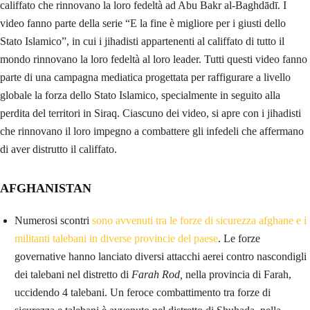
califfato che rinnovano la loro fedeltà ad Abu Bakr al-Baghdādī. I
video fanno parte della serie “E la fine è migliore per i giusti dello
Stato Islamico”, in cui i jihadisti appartenenti al califfato di tutto il
mondo rinnovano la loro fedeltà al loro leader. Tutti questi video fanno
parte di una campagna mediatica progettata per raffigurare a livello
globale la forza dello Stato Islamico, specialmente in seguito alla
perdita del territori in Siraq. Ciascuno dei video, si apre con i jihadisti
che rinnovano il loro impegno a combattere gli infedeli che affermano
di aver distrutto il califfato.
AFGHANISTAN
Numerosi scontri
sono avvenuti tra le forze di sicurezza afghane e i
militanti talebani in diverse provincie del paese
. Le forze
governative hanno lanciato diversi attacchi aerei contro nascondigli
dei talebani nel distretto di
Farah Rod,
nella provincia di Farah,
uccidendo 4 talebani. Un feroce combattimento tra forze di