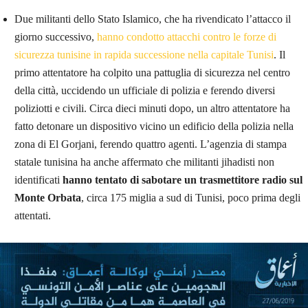
Due militanti dello Stato Islamico, che ha rivendicato l’attacco il
giorno successivo,
hanno condotto attacchi contro le forze di
sicurezza tunisine in rapida successione nella capitale Tunisi
. Il
primo attentatore ha colpito una pattuglia di sicurezza nel centro
della città, uccidendo un ufficiale di polizia e ferendo diversi
poliziotti e civili. Circa dieci minuti dopo, un altro attentatore ha
fatto detonare un dispositivo vicino un edificio della polizia nella
zona di El Gorjani, ferendo quattro agenti. L’agenzia di stampa
statale tunisina ha anche affermato che militanti jihadisti non
identificati
hanno tentato di sabotare un trasmettitore radio sul
Monte Orbata
, circa 175 miglia a sud di Tunisi, poco prima degli
attentati.