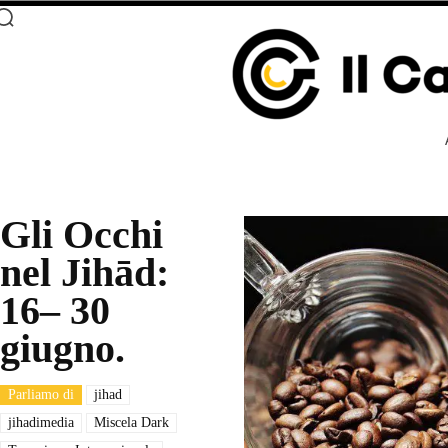
Gli Occhi
nel Jihād:
16– 30
giugno.
Parliamo di
jihad
jihadimedia
Miscela Dark