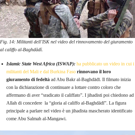
Fig. 14: Militanti dell’ISK nel video del rinnovamento del giuramento
al califfo al-Baghdādī.
Islamic State West Africa (ISWAP):
ha pubblicato un video in cui i
militanti del Mali e dal Burkina Faso
rinnovano il loro
giuramento di fedeltà
ad Abu Bakr al-Baghdādī. Il filmato inizia
con la dichiarazione di continuare a lottare contro coloro che
affermano di aver “sradicato il califfato”. I jihadisti poi chiedono ad
Allah di concedere la “gloria al califfo al-Baghdādī”. La figura
principale a parlare nel video è un jihadista mascherato identificato
come Abu Salmah al-Mangawi.