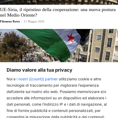
UE-Siria, il ripristino della cooperazione: una nuova postura
nel Medio Oriente?
Filomena Ratto
-
11 Maggio 2026
Diamo valore alla tua privacy
Noi e
i nostri {{count}} partner
utilizziamo cookie e altre
tecnologie di tracciamento per migliorare l'esperienza
dell'utente sul nostro sito web. Possiamo memorizzare e/o
Interpretare il futuro della Siria attraverso una lente
accedere alle informazioni su un dispositivo ed elaborare i
privilegiata
dati personali, come l’indirizzo IP e i dati di navigazione, al
Michele Maresca
-
6 Marzo 2026
fine di fornire pubblicità e contenuti personalizzati, per
consentire la misurazione della pubblicità e dei contenuti,