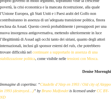
proprio governo in modo legittimo, soprattutto viste la crescente
povertà, la crisi economica e la mancata ricostruzione, alla quale
l’Unione Europea, gli Stati Uniti e i Paesi arabi del Golfo non
contribuiranno in assenza di un’adeguata transizione politica, finora
esclusa da Assad. Questo creerà probabilmente i presupposti per una
nuova insorgenza antigovernativa, mettendo ulteriormente in luce
l’illegittimità di Assad agli occhi tanto dei siriani, quanto degli attori
internazionali, inclusi gli sponsor esterni del
raìs
, che potrebbero
trovare difficoltà nel
continuare a supportarlo in assenza di una
stabilizzazione politica
, come visibile nelle
tensioni con Mosca.
Denise Morenghi
Immagine di copertina: “
Citadelle d’Alep en 1993 / Old city of Aleppo
in 1993 (destroyed…)
” by
Bruno Malfondet
is licensed under
CC BY-
ND