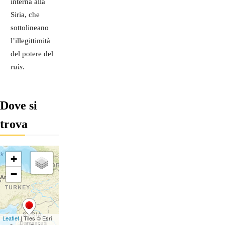
interna alla
Siria, che
sottolineano
l’illegittimità
del potere del
raìs
.
Dove si
trova