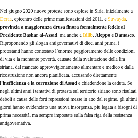
Nel giugno 2020 nuove proteste sono esplose in Siria, inizialmente a
Deraa
, epicentro delle prime manifestazioni del 2011, e
Suwayda
,
provincia a maggioranza drusa finora formalmente fedele al
Presidente Bashar al-Assad
, ma anche a
Idlib
,
Aleppo e Damasco
.
Riproponendo gli slogan antigovernativi di dieci anni prima, i
protestanti hanno contestato l’enorme peggioramento delle condizioni
di vita e la montante povertà, causate dalla svalutazione della lira
siriana, dal mancato approvvigionamento alimentare e medico e dalla
ricostruzione non ancora pianificata, accusando direttamente
l’inefficienza e la corruzione di Assad
e chiedendone la caduta. Se
negli ultimi anni i tentativi di protesta sul territorio siriano sono risultati
deboli a causa delle forti repressioni messe in atto dal regime, gli ultimi
giorni hanno evidenziato una nuova insorgenza, più legata a bisogni di
prima necessità, ma sempre impostate sulla falsa riga della resistenza
antigovernativa.
Embed from Getty Images