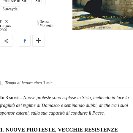
Proteste in Siria
Siria
Suwayda
"
Citadelle d'Alep en 1993 / Old city of
Denise
22
Aleppo in 1993 (destroyed...)
" by
Bruno
Morenghi
Giugno
Malfondet
is licensed under
CC BY-ND
2020
Tempo di lettura circa
3
min.
In 3 sorsi –
Nuove proteste sono esplose in Siria, mettendo in luce la
fragilità del regime di Damasco e seminando dubbi, anche tra i suoi
sponsor esterni, sulla sua capacità di condurre il Paese.
1. NUOVE PROTESTE, VECCHIE RESISTENZE