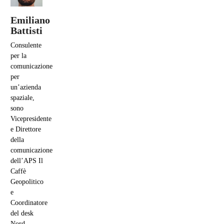
Emiliano
Battisti
Consulente
per la
comunicazione
per
un’azienda
spaziale,
sono
Vicepresidente
e Direttore
della
comunicazione
dell’APS Il
Caffè
Geopolitico
e
Coordinatore
del desk
Nord