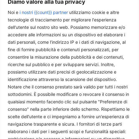
Diamo valore alla tua privacy
Noi e
i nostri {{count}} partner
utilizziamo cookie e altre
tecnologie di tracciamento per migliorare l'esperienza
The art of raw deal
dell'utente sul nostro sito web. Possiamo memorizzare e/o
Emiliano Battisti
-
19 Giugno 2026
accedere alle informazioni su un dispositivo ed elaborare i
dati personali, come l’indirizzo IP e i dati di navigazione, al
fine di fornire pubblicità e contenuti personalizzati, per
consentire la misurazione della pubblicità e dei contenuti,
ricerche sul pubblico e per sviluppare servizi. Inoltre,
possiamo utilizzare dati precisi di geolocalizzazione e
identificazione attraverso la scansione del dispositivo.
Notare che il consenso prestato sarà valido per tutti i nostri
sottodomini. È possibile modificare o revocare il consenso in
qualsiasi momento facendo clic sul pulsante "Preferenze di
consenso" nella parte inferiore dello schermo. Rispettiamo le
USA-Iran, 60 giorni di tregua per rilanciare il negoziato
scelte dell'utente e ci impegniamo a fornire un'esperienza di
nucleare
navigazione trasparente e sicura. I fornitori di terze parti
Florjn Recchia
-
17 Giugno 2026
elaborano i dati per i seguenti scopi e funzionalità speciali:
archiviazione e/o accesso a informazioni su un dispositivo,