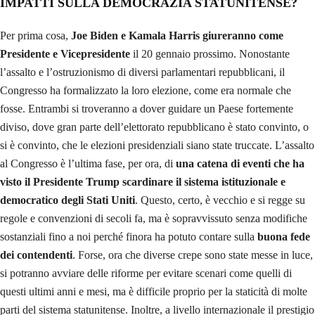
IMPATTI SULLA DEMOCRAZIA STATUNITENSE?
Per prima cosa,
Joe Biden e Kamala Harris giureranno come
Presidente e Vicepresidente
il 20 gennaio prossimo. Nonostante
l’assalto e l’ostruzionismo di diversi parlamentari repubblicani, il
Congresso ha formalizzato la loro elezione, come era normale che
fosse. Entrambi si troveranno a dover guidare un Paese fortemente
diviso, dove gran parte dell’elettorato repubblicano è stato convinto, o
si è convinto, che le elezioni presidenziali siano state truccate. L’assalto
al Congresso è l’ultima fase, per ora, di
una catena di eventi che ha
visto il Presidente Trump scardinare il sistema istituzionale e
democratico degli Stati Uniti
. Questo, certo, è vecchio e si regge su
regole e convenzioni di secoli fa, ma è sopravvissuto senza modifiche
sostanziali fino a noi perché finora ha potuto contare sulla
buona fede
dei contendenti
. Forse, ora che diverse crepe sono state messe in luce,
si potranno avviare delle riforme per evitare scenari come quelli di
questi ultimi anni e mesi, ma è difficile proprio per la staticità di molte
parti del sistema statunitense. Inoltre, a livello internazionale il prestigio