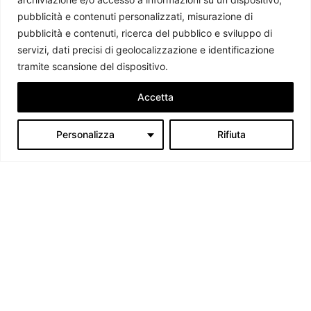
pubblicità e contenuti personalizzati, misurazione di
pubblicità e contenuti, ricerca del pubblico e sviluppo di
servizi, dati precisi di geolocalizzazione e identificazione
tramite scansione del dispositivo.
Accetta
Personalizza
Rifiuta
L’incontro tra Trump e Xi Jinping tra chiodi e paradossi
Elisabetta Esposito Martino
-
8 Giugno 2026