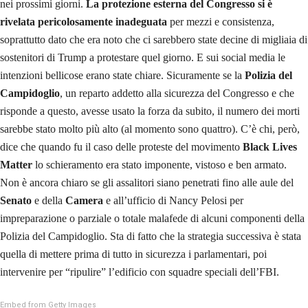
nei prossimi giorni.
La protezione esterna del Congresso si è
rivelata pericolosamente inadeguata
per mezzi e consistenza,
soprattutto dato che era noto che ci sarebbero state decine di migliaia di
sostenitori di Trump a protestare quel giorno. E sui social media le
intenzioni bellicose erano state chiare. Sicuramente se la
Polizia del
Campidoglio
, un reparto addetto alla sicurezza del Congresso e che
risponde a questo, avesse usato la forza da subito, il numero dei morti
sarebbe stato molto più alto (al momento sono quattro). C’è chi, però,
dice che quando fu il caso delle proteste del movimento
Black Lives
Matter
lo schieramento era stato imponente, vistoso e ben armato.
Non è ancora chiaro se gli assalitori siano penetrati fino alle aule del
Senato
e della
Camera
e all’ufficio di Nancy Pelosi per
impreparazione o parziale o totale malafede di alcuni componenti della
Polizia del Campidoglio. Sta di fatto che la strategia successiva è stata
quella di mettere prima di tutto in sicurezza i parlamentari, poi
intervenire per “ripulire” l’edificio con squadre speciali dell’FBI.
Embed from Getty Images