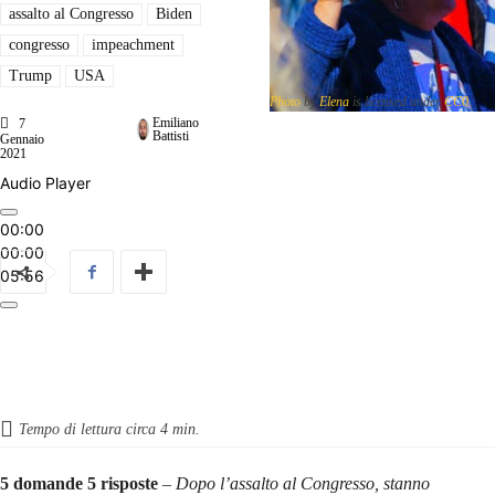
assalto al Congresso
Biden
congresso
impeachment
Trump
USA
Photo
by
Elena
is licensed under
CC0
Emiliano
7
Battisti
Gennaio
2021
Audio Player
00:00
00:00
05:56
Tempo di lettura circa
4
min.
5 domande 5 risposte
–
Dopo l’assalto al Congresso, stanno