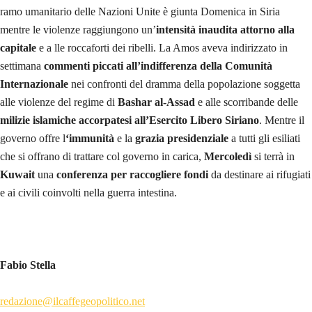
ramo umanitario delle Nazioni Unite è giunta Domenica in Siria
mentre le violenze raggiungono un’
intensità inaudita attorno alla
capitale
e a lle roccaforti dei ribelli. La Amos aveva indirizzato in
settimana
commenti piccati all’indifferenza della Comunità
Internazionale
nei confronti del dramma della popolazione soggetta
alle violenze del regime di
Bashar al-Assad
e alle scorribande delle
milizie islamiche accorpatesi all’Esercito Libero Siriano
. Mentre il
governo offre l
‘immunità
e la
grazia presidenziale
a tutti gli esiliati
che si offrano di trattare col governo in carica,
Mercoledì
si terrà in
Kuwait
una
conferenza per raccogliere fondi
da destinare ai rifugiati
e ai civili coinvolti nella guerra intestina.
Fabio Stella
redazione@ilcaffegeopolitico.net