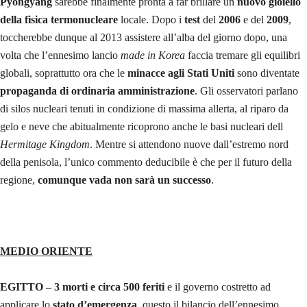
Pyongyang
sarebbe finalmente pronta a far brillare un
nuovo gioiello
della fisica termonucleare
locale. Dopo i
test
del
2006
e del
2009
,
toccherebbe dunque al 2013 assistere all’alba del giorno dopo, una
volta che l’ennesimo lancio
made in Korea
faccia tremare gli equilibri
globali, soprattutto ora che le
minacce agli Stati Uniti
sono diventate
propaganda di ordinaria amministrazione
. Gli osservatori parlano
di silos nucleari tenuti in condizione di massima allerta, al riparo da
gelo e neve che abitualmente ricoprono anche le basi nucleari dell
Hermitage Kingdom
. Mentre si attendono nuove dall’estremo nord
della penisola, l’unico commento deducibile è che per il futuro della
regione,
comunque vada non sarà un successo
.
MEDIO ORIENTE
EGITTO –
3 morti e circa 500 feriti
e il governo costretto ad
applicare lo
stato d’emergenza
, questo il bilancio dell’ennesimo