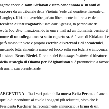
agente speciale
John Kiriakou è stato condannato a 30 anni di
carcere
da un tribunale della Virginia (sede del quartiere generale di
Langley). Kiriakou avrebbe parlato liberamente in diretta tv delle
tecniche di interrogatorio
usate dall’Agenzia, in particolare del
waterboarding
, menzionando in una e-mail ad un giornalista persino
il
nome di un collega ancora sotto copertura
. A favore di Kiriakou si è
però mosso un vero e proprio
esercito di veterani e di accademici
,
mettendo letteralmente la mano sul fuoco sulla sua fedeltà e innocenza.
Lo stesso
Bruce Riedel
, Direttore del
Brookings Institute
ed
ideatore
della strategia di Obama per l’Afghanistan
si è pronunciato a favore
di una grazia presidenziale.
ARGENTINA –
Tra i vari poteri della
nuova Evita Peron
, c’è anche
quello di ricondurre al tavolo i soggetti più reluttanti, visto che la
Presidenta
Kirchner
ha recentemente annunciato la
firma di un