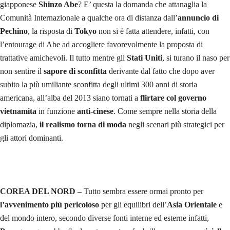
giapponese
Shinzo Abe
? E’ questa la domanda che attanaglia la
Comunità Internazionale a qualche ora di distanza dall’
annuncio di
Pechino
, la risposta di
Tokyo
non si è fatta attendere, infatti, con
l’entourage di Abe ad accogliere favorevolmente la proposta di
trattative amichevoli. Il tutto mentre gli
Stati Uniti
, si turano il naso per
non sentire il
sapore di sconfitta
derivante dal fatto che dopo aver
subito la più umiliante sconfitta degli ultimi 300 anni di storia
americana, all’alba del 2013 siano tornati a
flirtare col governo
vietnamita
in funzione
anti-cinese
. Come sempre nella storia della
diplomazia,
il realismo torna di moda
negli scenari più strategici per
gli attori dominanti.
COREA DEL NORD –
Tutto sembra essere ormai pronto per
l’avvenimento più pericoloso
per gli equilibri dell’
Asia Orientale
e
del mondo intero, secondo diverse fonti interne ed esterne infatti,