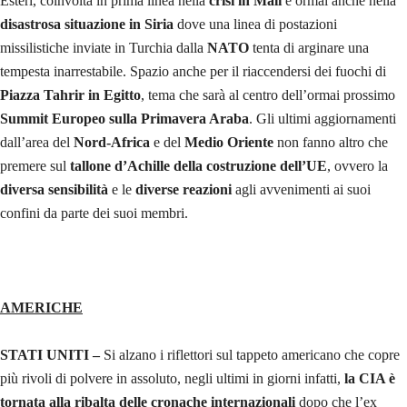
Esteri, coinvolta in prima linea nella
crisi in Mali
e ormai anche nella
disastrosa situazione in Siria
dove una linea di postazioni
missilistiche inviate in Turchia dalla
NATO
tenta di arginare una
tempesta inarrestabile. Spazio anche per il riaccendersi dei fuochi di
Piazza Tahrir in Egitto
, tema che sarà al centro dell’ormai prossimo
Summit Europeo sulla Primavera Araba
. Gli ultimi aggiornamenti
dall’area del
Nord-Africa
e del
Medio Oriente
non fanno altro che
premere sul
tallone d’Achille della costruzione dell’UE
, ovvero la
diversa sensibilità
e le
diverse reazioni
agli avvenimenti ai suoi
confini da parte dei suoi membri.
AMERICHE
STATI UNITI –
Si alzano i riflettori sul tappeto americano che copre
più rivoli di polvere in assoluto, negli ultimi in giorni infatti,
la CIA è
tornata alla ribalta delle cronache internazionali
dopo che l’ex