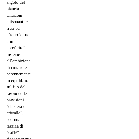
angolo del
pianeta.
Citazioni
altisonanti e
frasi ad
effetto le sue
armi
“preferite”
insieme
all’ambizione
di rimanere
perennemente
in equilibrio
sul filo del
rasoio delle
previsioni
“da sfera di
cristallo”,
con una
tazzina di
“caffè”