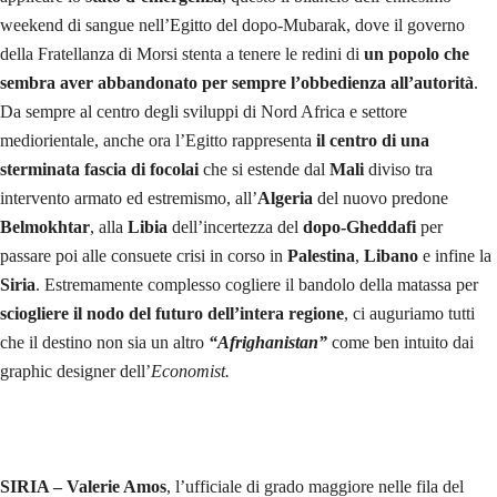
weekend di sangue nell’Egitto del dopo-Mubarak, dove il governo
della Fratellanza di Morsi stenta a tenere le redini di
un popolo che
sembra aver abbandonato per sempre l’obbedienza all’autorità
.
Da sempre al centro degli sviluppi di Nord Africa e settore
mediorientale, anche ora l’Egitto rappresenta
il centro di una
sterminata fascia di focolai
che si estende dal
Mali
diviso tra
intervento armato ed estremismo, all’
Algeria
del nuovo predone
Belmokhtar
, alla
Libia
dell’incertezza del
dopo-Gheddafi
per
passare poi alle consuete crisi in corso in
Palestina
,
Libano
e infine la
Siria
. Estremamente complesso cogliere il bandolo della matassa per
sciogliere il nodo del futuro dell’intera regione
, ci auguriamo tutti
che il destino non sia un altro
“Afrighanistan”
come ben intuito dai
graphic designer dell’
Economist.
SIRIA –
Valerie Amos
, l’ufficiale di grado maggiore nelle fila del