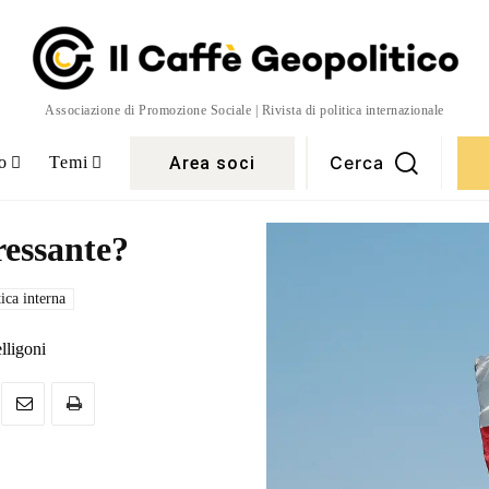
Associazione di Promozione Sociale | Rivista di politica internazionale
Cerca
Area soci
o
Temi
ressante?
tica interna
lligoni