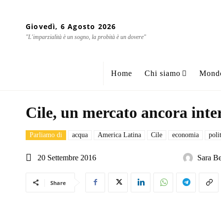
Giovedì, 6 Agosto 2026
"L'imparzialità è un sogno, la probità è un dovere"
Home
Chi siamo
Mond
Cile, un mercato ancora inte
Parliamo di
acqua
America Latina
Cile
economia
poli
20 Settembre 2016
Sara Be
Share