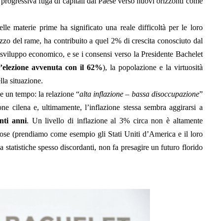
 progressiva fuga di capitali dal Paese verso nuovi orizzonti come
delle materie prime ha significato una reale difficoltà per le loro
rezzo del rame, ha contribuito a quel 2% di crescita conosciuto dal
sviluppo economico, e se i consensi verso la Presidente Bachelet
’elezione avvenuta con il 62%
), la popolazione e la virtuosità
la situazione.
e un tempo: la relazione “
alta inflazione – bassa disoccupazione
”
one cilena e, ultimamente, l’inflazione stessa sembra aggirarsi a
nti anni
. Un livello di inflazione al 3% circa non è altamente
ose (prendiamo come esempio gli Stati Uniti d’America e il loro
 statistiche spesso discordanti, non fa presagire un futuro florido