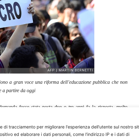
iedono a gran voce una riforma dell’educazione pubblica che non
e a partire da oggi
omanda fosse stata posta due o tre anni fa la risposta, molto
tuosa, la stabilità politica era presente e continue nuove idee
i qualcosa è cambiato e le statistiche stesse ce lo confermano. Un
e di tracciamento per migliorare l'esperienza dell'utente sul nostro si
e per quelle disuguaglianze che toccano i settori più cari alla
ivo ed elaborare i dati personali, come l’indirizzo IP e i dati di