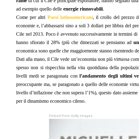
rame
di cui il Cile è principale esportatore, hanno segnato una
ad esempio quello delle
energie rinnovabili
.
Come per altri
Paesi latinoamericani
, il crollo del prezzo 
economie e, l’abbassarsi sino a soli 3 dollari per libbra del p
Cile nel 2013. Poco è avvenuto successivamente in termini di 
hanno sfiorato il 28% (più che dimezzati se pensiamo ad
un
economica sono quelle che maggiormente stanno risentendo del
Dati alla mano, il Cile vede un’economia non più virtuosa com
spesso non si rispecchia nella vita quotidiana della popolazi
livelli medi se paragonata con
l’andamento degli ultimi ve
preoccupante ma, se paragonato a quello delle economie virtu
livello d’inflazione che non supera l’1%), questo dato assieme a
per il dinamismo economico cileno.
Embed from Getty Images