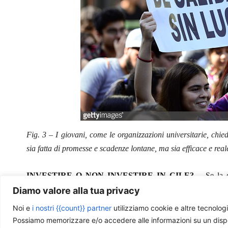
Fig. 3 – I giovani, come le organizzazioni universitarie, ch
sia fatta di promesse e scadenze lontane, ma sia efficace e real
INVESTIRE O NON INVESTIRE IN CILE?
– Se la d
probabilmente, sarebbe stata “sì”. Perché l’economia era vir
Diamo valore alla tua privacy
e capitali giungevano dall’estero e da ogni parte del Paese. Po
Noi e
i nostri {{count}} partner
utilizziamo cookie e altre tecnologi
calo dei consensi nei confronti della presidenza, le protest
Possiamo memorizzare e/o accedere alle informazioni su un disposit