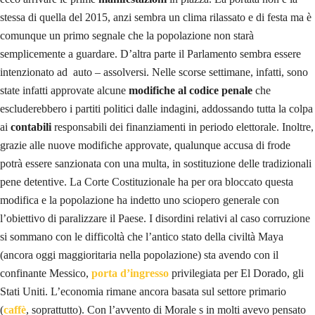
stessa di quella del 2015, anzi sembra un clima rilassato e di festa ma è
comunque un primo segnale che la popolazione non starà
semplicemente a guardare. D’altra parte il Parlamento sembra essere
intenzionato ad auto – assolversi. Nelle scorse settimane, infatti, sono
state infatti approvate alcune
modifiche al codice penale
che
escluderebbero i partiti politici dalle indagini, addossando tutta la colpa
ai
contabili
responsabili dei finanziamenti in periodo elettorale. Inoltre,
grazie alle nuove modifiche approvate, qualunque accusa di frode
potrà essere sanzionata con una multa, in sostituzione delle tradizionali
pene detentive. La Corte Costituzionale ha per ora bloccato questa
modifica e la popolazione ha indetto uno sciopero generale con
l’obiettivo di paralizzare il Paese. I disordini relativi al caso corruzione
si sommano con le difficoltà che l’antico stato della civiltà Maya
(ancora oggi maggioritaria nella popolazione) sta avendo con il
confinante Messico,
porta d’ingresso
privilegiata per El Dorado, gli
Stati Uniti. L’economia rimane ancora basata sul settore primario
(
caffè
, soprattutto). Con l’avvento di Morale s in molti avevo pensato