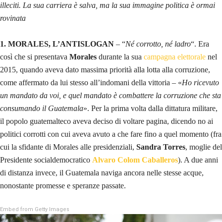
illeciti. La sua carriera è salva, ma la sua immagine politica è ormai
rovinata
1. MORALES, L’ANTISLOGAN
– “
Né corrotto, né ladro
“. Era
così che si presentava
Morales
durante la sua
campagna elettorale
nel
2015, quando aveva dato massima priorità alla lotta alla corruzione,
come affermato da lui stesso all’indomani della vittoria – «
Ho ricevuto
un mandato da voi, e quel mandato è combattere la corruzione che sta
consumando il Guatemala
». Per la prima volta dalla dittatura militare,
il popolo guatemalteco aveva deciso di voltare pagina, dicendo no ai
politici corrotti con cui aveva avuto a che fare fino a quel momento (fra
cui la sfidante di Morales alle presidenziali,
Sandra Torres
, moglie del
Presidente socialdemocratico
Alvaro Colom Caballeros
). A due anni
di distanza invece, il Guatemala naviga ancora nelle stesse acque,
nonostante promesse e speranze passate.
Embed from Getty Images