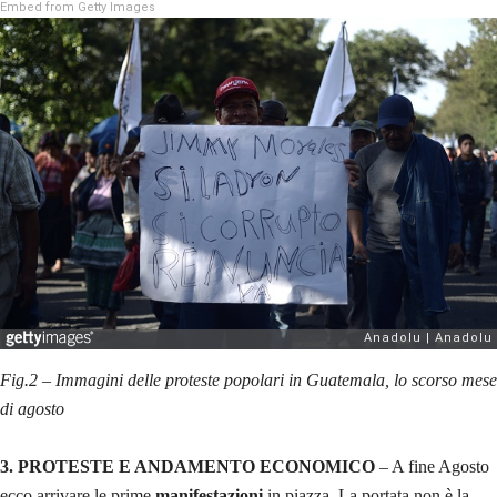
Embed from Getty Images
Fig.2 – Immagini delle proteste popolari in Guatemala, lo scorso mese
di agosto
3. PROTESTE E ANDAMENTO ECONOMICO
– A fine Agosto
ecco arrivare le prime
manifestazioni
in piazza. La portata non è la