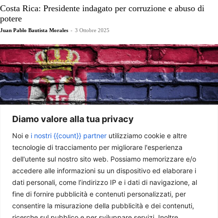
Costa Rica: Presidente indagato per corruzione e abuso di
potere
Juan Pablo Bautista Morales
-
3 Ottobre 2025
Diamo valore alla tua privacy
Noi e
i nostri {{count}} partner
utilizziamo cookie e altre
tecnologie di tracciamento per migliorare l'esperienza
dell'utente sul nostro sito web. Possiamo memorizzare e/o
Serbia: grandezza e miseria di una protesta (II)
accedere alle informazioni su un dispositivo ed elaborare i
Christian Eccher
-
17 Luglio 2025
dati personali, come l’indirizzo IP e i dati di navigazione, al
fine di fornire pubblicità e contenuti personalizzati, per
consentire la misurazione della pubblicità e dei contenuti,
ricerche sul pubblico e per sviluppare servizi. Inoltre,