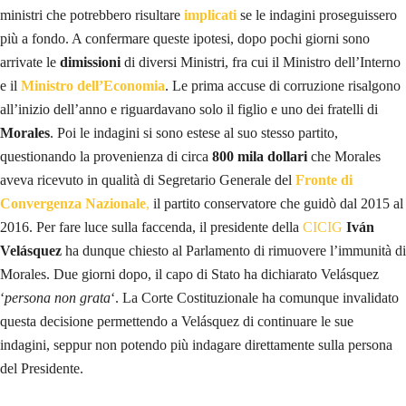
ministri che potrebbero risultare
implicati
se le indagini proseguissero
più a fondo. A confermare queste ipotesi, dopo pochi giorni sono
arrivate le
dimissioni
di diversi Ministri, fra cui il Ministro dell’Interno
e il
Ministro dell’Economia
. Le prima accuse di corruzione risalgono
all’inizio dell’anno e riguardavano solo il figlio e uno dei fratelli di
Morales
. Poi le indagini si sono estese al suo stesso partito,
questionando la provenienza di circa
800 mila dollari
che Morales
aveva ricevuto in qualità di Segretario Generale del
Fronte di
Convergenza Nazionale
,
il partito conservatore che guidò dal 2015 al
2016. Per fare luce sulla faccenda, il presidente della
CICIG
Iván
Velásquez
ha dunque chiesto al Parlamento di rimuovere l’immunità di
Morales. Due giorni dopo, il capo di Stato ha dichiarato Velásquez
‘
persona non grata
‘. La Corte Costituzionale ha comunque invalidato
questa decisione permettendo a Velásquez di continuare le sue
indagini, seppur non potendo più indagare direttamente sulla persona
del Presidente.