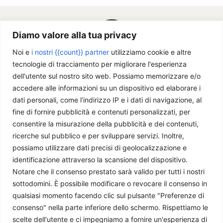
Diamo valore alla tua privacy
Noi e
i nostri {{count}} partner
utilizziamo cookie e altre
tecnologie di tracciamento per migliorare l'esperienza
dell'utente sul nostro sito web. Possiamo memorizzare e/o
accedere alle informazioni su un dispositivo ed elaborare i
dati personali, come l’indirizzo IP e i dati di navigazione, al
fine di fornire pubblicità e contenuti personalizzati, per
Chi siamo
consentire la misurazione della pubblicità e dei contenuti,
ricerche sul pubblico e per sviluppare servizi. Inoltre,
Il Caffè Geopolitico è una Associazione di Promozione Sociale. Dal
possiamo utilizzare dati precisi di geolocalizzazione e
2009 parliamo di politica internazionale, per diffondere una
identificazione attraverso la scansione del dispositivo.
conoscenza accessibile e aggiornata delle dinamiche geopolitiche che
Notare che il consenso prestato sarà valido per tutti i nostri
segnano il mondo che ci circonda.
sottodomini. È possibile modificare o revocare il consenso in
C.F./P.IVA 11078490965 - Testata giornalistica registrata presso il
qualsiasi momento facendo clic sul pulsante "Preferenze di
Tribunale di Milano aut. n.398 del 10/12/2013 - ISSN 2384-9975
consenso" nella parte inferiore dello schermo. Rispettiamo le
scelte dell'utente e ci impegniamo a fornire un'esperienza di
Scrivici:
redazione@ilcaffegeopolitico.net