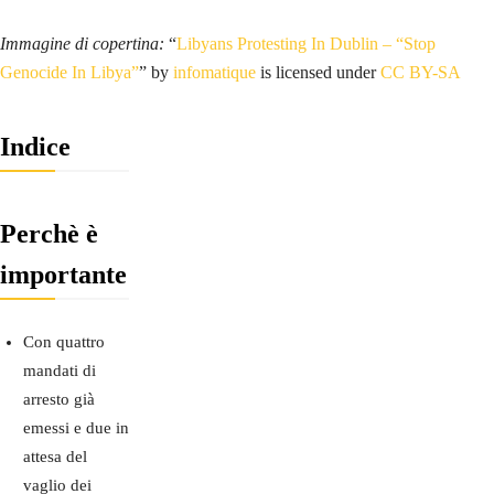
i
b
Immagine di copertina:
“
Libyans Protesting In Dublin – “Stop
i
Genocide In Libya”
” by
infomatique
is licensed under
CC BY-SA
a
Indice
Perchè è
importante
Con quattro
mandati di
arresto già
emessi e due in
attesa del
vaglio dei