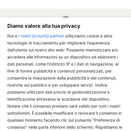
Diamo valore alla tua privacy
Noi e
i nostri {{count}} partner
utilizziamo cookie e altre
tecnologie di tracciamento per migliorare l'esperienza
dell'utente sul nostro sito web. Possiamo memorizzare e/o
accedere alle informazioni su un dispositivo ed elaborare i
dati personali, come l’indirizzo IP e i dati di navigazione, al
fine di fornire pubblicità e contenuti personalizzati, per
Chi siamo
consentire la misurazione della pubblicità e dei contenuti,
ricerche sul pubblico e per sviluppare servizi. Inoltre,
Il Caffè Geopolitico è una Associazione di Promozione Sociale. Dal
possiamo utilizzare dati precisi di geolocalizzazione e
2009 parliamo di politica internazionale, per diffondere una
identificazione attraverso la scansione del dispositivo.
conoscenza accessibile e aggiornata delle dinamiche geopolitiche che
Notare che il consenso prestato sarà valido per tutti i nostri
segnano il mondo che ci circonda.
sottodomini. È possibile modificare o revocare il consenso in
C.F./P.IVA 11078490965 - Testata giornalistica registrata presso il
qualsiasi momento facendo clic sul pulsante "Preferenze di
Tribunale di Milano aut. n.398 del 10/12/2013 - ISSN 2384-9975
consenso" nella parte inferiore dello schermo. Rispettiamo le