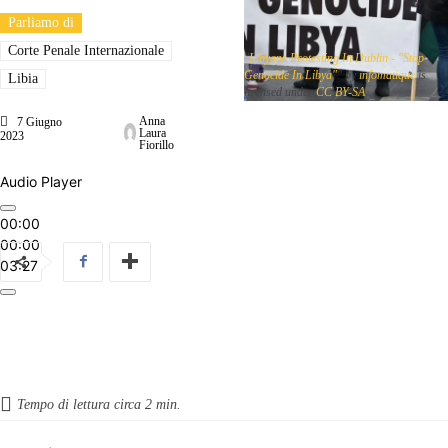
Parliamo di
Corte Penale Internazionale
"
Libyans Protesting In Dublin - "Stop
Genocide In Libya"
" by
infomatique
is
Libia
licensed under
CC BY-SA
Anna
7 Giugno
Laura
2023
Fiorillo
Audio Player
00:00
00:00
03:27
Tempo di lettura circa
2
min.