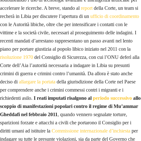
s
accelerare le ricerche. A breve, stando al
report
della Corte, un team si
o
recherà in Libia per discutere l’apertura di un
ufficio di coordinamento
a
con le Autorità libiche, oltre che per intensificare i contatti con le
v
vittime e la società civile, necessari al proseguimento delle indagini. I
a
recenti mandati d’arrestano rappresentano un passo avanti nel lento
n
piano per portare giustizia al popolo libico iniziato nel 2011 con la
t
risoluzione 1970
del Consiglio di Sicurezza, con cui l’ONU deferì alla
i
Corte dell’Aia l’autorità necessaria a indagare in Libia su presunti
n
crimini di guerra e crimini contro l’umanità. Da allora è stato anche
e
deciso di
allargare la portata
della giurisdizione della Corte nel Paese
l
per comprendere anche i crimini commessi contri i migranti e i
l
richiedenti asilo.
I reati imputati risalgono al
periodo successivo
allo
a
scoppio di manifestazioni popolari contro il regime di Mu’ammar
r
Gheddafi nel febbraio 2011
, quando vennero segnalate torture,
i
sparizioni forzate e attacchi a civili che portarono il Consiglio per i
c
diritti umani ad istituire la
Commissione internazionale d’inchiesta
per
e
indagare su tutte le presunte violazioni, sia da parte del Governo che