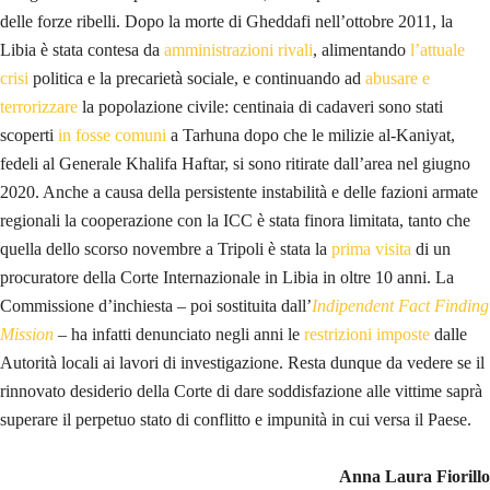
r
delle forze ribelli. Dopo la morte di Gheddafi nell’ottobre 2011, la
c
Libia è stata contesa da
amministrazioni rivali
, alimentando
l’attuale
a
crisi
politica e la precarietà sociale, e continuando ad
abusare e
d
terrorizzare
la popolazione civile: centinaia di cadaveri sono stati
i
scoperti
in fosse comuni
a Tarhuna dopo che le milizie al-Kaniyat,
g
fedeli al Generale Khalifa Haftar, si sono ritirate dall’area nel giugno
i
2020. Anche a causa della persistente instabilità e delle fazioni armate
u
regionali la cooperazione con la ICC è stata finora limitata, tanto che
s
quella dello scorso novembre a Tripoli è stata la
prima visita
di un
t
procuratore della Corte Internazionale in Libia in oltre 10 anni. La
i
Commissione d’inchiesta – poi sostituita dall’
Indipendent Fact Finding
z
Mission
– ha infatti denunciato negli anni le
restrizioni imposte
dalle
i
Autorità locali ai lavori di investigazione. Resta dunque da vedere se il
a
rinnovato desiderio della Corte di dare soddisfazione alle vittime saprà
i
superare il perpetuo stato di conflitto e impunità in cui versa il Paese.
n
L
Anna Laura Fiorillo