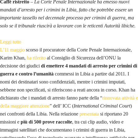
Caffè ristretto
–
La Corte Penale Internazionale ha emesso nuovi
mandati d’arresto per i crimini in Libia, fatto che potrebbe essere un
importante tassello nel decennale processo per crimini di guerra, ma
solo se il tribunale riuscirà a lavorare con le reticenti Autorità libiche.
:
Leggi tutto
U
L’11 maggio
scorso il procuratore della Corte Penale Internazionale,
n
Karim Khan,
ha riferito
al Consiglio di Sicurezza dell’ONU la
p
decisione dei giudici
di emettere 4 mandati di arresto per crimini di
i
guerra e contro l’umanità
commessi in Libia a partire dal 2011. I
c
nomi dei destinatari sono confidenziali, mentre i crimini imputati,
c
sebbene non specificati, si riferiscono a reati ancora in corso. Khan ha
o
dichiarato che i mandati di arresto fanno parte della “
rinnovata attività e
l
della maggiore attenzione
” dell’ ICC (
International Criminal Court
)
o
nei confronti della Libia. Nella relazione
presentata
si riportano 20
p
missioni e
più di 500 prove raccolte
, tra cui clip audio, video e
a
immagini satellitari che documentano i crimini di guerra in Libia,
s
sottolineando l’uso di tecnologie avanzate e intelligenza artificiale per