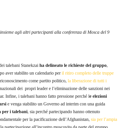
 insieme agli altri partecipanti alla conferenza di Mosca del 9
 dei talebani Stanekzai
ha delineato le richieste del gruppo
,
po aver stabilito un calendario per
il ritiro completo delle truppe
l riconoscimento come partito politico,
la liberazione di tutti i
ernazionali dei propri leader e l’eliminazione delle sanzioni nei
ar. Infine, i talebani hanno fatto pressione perché l
e elezioni
arsi
e venga stabilito un Governo ad interim con una guida
a per i talebani
, sia perché partecipando hanno ottenuto
fondamentale per la pacificazione dell’Afghanistan,
sia per l’ampia
a partecipazione all’incontro moscovita da parte del gruppo