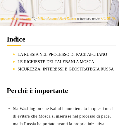
нции по Афганистану
" by
МИД России / MFA Russia
is licensed under
CC BY-NC-
Indice
LA RUSSIA NEL PROCESSO DI PACE AFGHANO
LE RICHIESTE DEI TALEBANI A MOSCA
SICUREZZA, INTERESSI E GEOSTRATEGIA RUSSA
Perchè è importante
Sia Washington che Kabul hanno tentato in questi mesi
di evitare che Mosca si inserisse nel processo di pace,
ma la Russia ha portato avanti la propria iniziativa