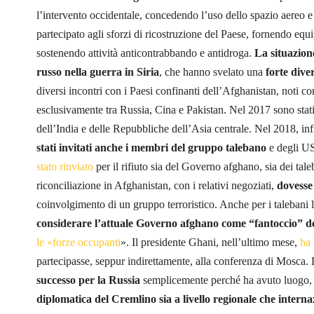
l’intervento occidentale, concedendo l’uso dello spazio aereo e
partecipato agli sforzi di ricostruzione del Paese, fornendo equ
sostenendo attività anticontrabbando e antidroga.
La situazione
russo nella guerra in Siria
, che hanno svelato una
forte dive
diversi incontri con i Paesi confinanti dell’Afghanistan, noti 
esclusivamente tra Russia, Cina e Pakistan. Nel 2017 sono stati 
dell’India e delle Repubbliche dell’Asia centrale. Nel 2018, infi
stati invitati anche i membri del gruppo talebano
e degli U
stato rinviato
per il rifiuto sia del Governo afghano, sia dei tal
riconciliazione in Afghanistan, con i relativi negoziati,
dovesse
coinvolgimento di un gruppo terroristico. Anche per i talebani l
considerare l’attuale Governo afghano come “fantoccio” 
le «forze occupanti
». Il presidente Ghani, nell’ultimo mese,
ha 
partecipasse, seppur indirettamente, alla conferenza di Mosca. 
successo per la Russia
semplicemente perché ha avuto luogo,
diplomatica del Cremlino sia a livello regionale che interna