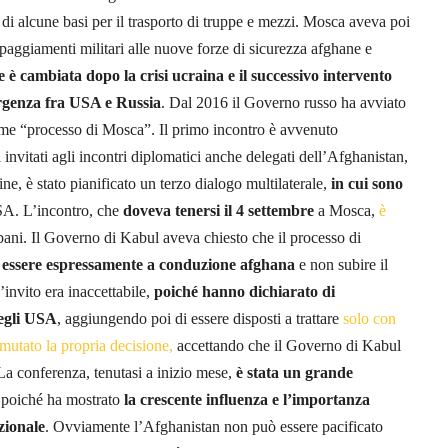
 di alcune basi per il trasporto di truppe e mezzi. Mosca aveva poi
ipaggiamenti militari alle nuove forze di sicurezza afghane e
 è cambiata dopo la crisi ucraina e il successivo intervento
rgenza fra USA e Russia
. Dal 2016 il Governo russo ha avviato
come “processo di Mosca”. Il primo incontro è avvenuto
invitati agli incontri diplomatici anche delegati dell’Afghanistan,
ne, è stato pianificato un terzo dialogo multilaterale,
in cui sono
SA. L’incontro, che
doveva tenersi il 4 settembre
a Mosca,
è
ebani. Il Governo di Kabul aveva chiesto che il processo di
 essere espressamente a conduzione afghana
e non subire il
’invito era inaccettabile,
poiché hanno dichiarato di
degli USA
, aggiungendo poi di essere disposti a trattare
solo con
mutato la propria decisione,
accettando che il Governo di Kabul
La conferenza, tenutasi a inizio mese,
è stata un grande
 poiché ha mostrato
la crescente influenza e l’importanza
zionale
. Ovviamente l’Afghanistan non può essere pacificato