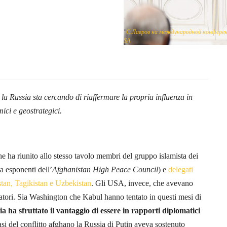
"
С.Лавров на международной конфере
SA
a Russia sta cercando di riaffermare la propria influenza in
ici e geostrategici.
e ha riunito allo stesso tavolo membri del gruppo islamista dei
a esponenti dell’
Afghanistan High Peace Council
) e
delegati
istan, Tagikistan e Uzbekistan
. Gli USA, invece, che avevano
vatori. Sia Washington che Kabul hanno tentato in questi mesi di
ia ha sfruttato il vantaggio di essere in rapporti diplomatici
asi del conflitto afghano la Russia di Putin aveva sostenuto