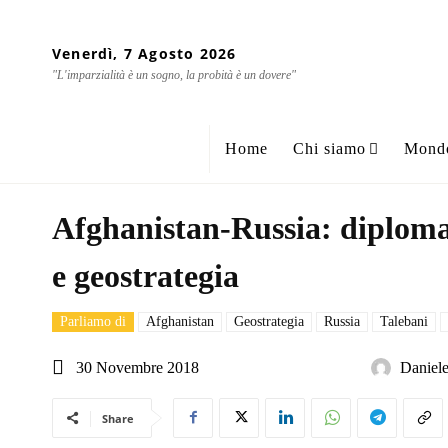
Venerdì, 7 Agosto 2026
"L'imparzialità è un sogno, la probità è un dovere"
Home
Chi siamo
Mond
Afghanistan-Russia: diploma
e geostrategia
Parliamo di
Afghanistan
Geostrategia
Russia
Talebani
30 Novembre 2018
Daniele
Share