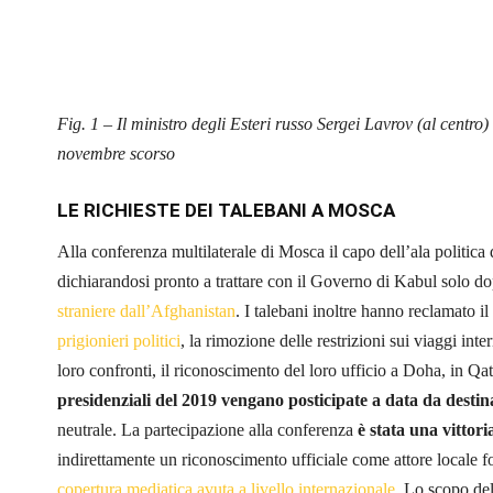
Fig. 1 – Il ministro degli Esteri russo Sergei Lavrov (al centro)
novembre scorso
LE RICHIESTE DEI TALEBANI A MOSCA
Alla conferenza multilaterale di Mosca il capo dell’ala politica
dichiarandosi pronto a trattare con il Governo di Kabul solo do
straniere dall’Afghanistan
. I talebani inoltre hanno reclamato i
prigionieri politici
, la rimozione delle restrizioni sui viaggi int
loro confronti, il riconoscimento del loro ufficio a Doha, in Qat
presidenziali del 2019 vengano posticipate a data da destin
neutrale. La partecipazione alla conferenza
è stata una vittori
indirettamente un riconoscimento ufficiale come attore locale 
copertura mediatica avuta a livello internazionale.
Lo scopo dell