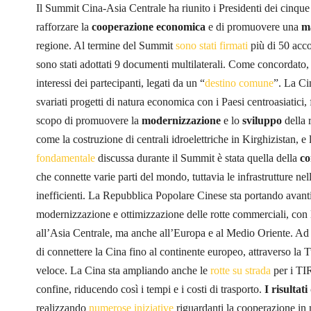
Il Summit Cina-Asia Centrale ha riunito i Presidenti dei cinque 
rafforzare la
cooperazione economica
e di promuovere una
m
regione. Al termine del Summit
sono stati firmati
più di 50 accor
sono stati adottati 9 documenti multilaterali. Come concordato,
interessi dei partecipanti, legati da un “
destino comune
”. La Ci
svariati progetti di natura economica con i Paesi centroasiatici,
scopo di promuovere la
modernizzazione
e lo
sviluppo
della 
come la costruzione di centrali idroelettriche in Kirghizistan,
fondamentale
discussa durante il Summit è stata quella della
co
che connette varie parti del mondo, tuttavia le infrastrutture nel
inefficienti. La Repubblica Popolare Cinese sta portando avan
modernizzazione e ottimizzazione delle rotte commerciali, con 
all’Asia Centrale, ma anche all’Europa e al Medio Oriente. Ad
di connettere la Cina fino al continente europeo, attraverso la T
veloce. La Cina sta ampliando anche le
rotte su strada
per i TIR
confine, riducendo così i tempi e i costi di trasporto.
I risultat
realizzando
numerose iniziative
riguardanti la cooperazione in 