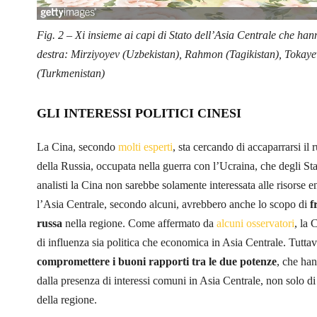
Fig. 2 – Xi insieme ai capi di Stato dell’Asia Centrale che han
destra: Mirziyoyev (Uzbekistan), Rahmon (Tagikistan), Tokay
(Turkmenistan)
GLI INTERESSI POLITICI CINESI
La Cina, secondo
molti esperti
, sta cercando di accaparrarsi il 
della Russia, occupata nella guerra con l’Ucraina, che degli Sta
analisti la Cina non sarebbe solamente interessata alle risorse e
l’Asia Centrale, secondo alcuni, avrebbero anche lo scopo di
f
russa
nella regione. Come affermato da
alcuni osservatori
, la 
di influenza sia politica che economica in Asia Centrale. Tutta
compromettere i buoni rapporti tra le due potenze
, che han
dalla presenza di interessi comuni in Asia Centrale, non solo di 
della regione.