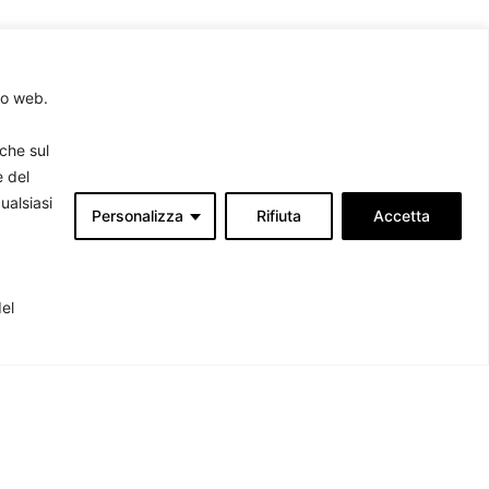
to web.
rche sul
e del
ualsiasi
Personalizza
Rifiuta
Accetta
Associati
produrre
del