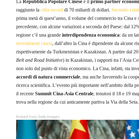
La
Repubblica Popolare Cinese
è il
primo partner econom
raggiunto la
cifra record
di 70 miliardi di dollari.
Secondo i dat
prima metà di quest’anno, il volume del commercio tra Cina e A
precedente, con alcune variazioni a seconda del Paese: dal 12% 
regione c’è una grande
interdipendenza
economica
: da un la
investimenti cinesi
, dall’altro la Cina è dipendente da alcune ri
rispettivamente da Turkmenistan e Kazakistan. A partire dal 2
Belt and Road Initiative
) in Kazakistan, i rapporti tra l’Asia C
non solo dal punto di vista economico. La Cina, infatti, sta i
accordi di natura commerciale
, ma anche favorendo la coope
ricerca scientifica. L’evento più importante nell’ambito della p
il recente
Summit Cina-Asia Centrale
, tenutosi il 18 e 19 ma
trova nella regione da cui anticamente partiva la Via della Seta.
Embed from Getty Images