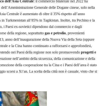
ico
dell’Asia Centrale
: il commercio bilaterale nel 2022 ha
i
dell’Amministrazione Generale delle Dogane cinese, solo nella
sia Centrale è aumentato di oltre il 35% rispetto all’anno
in Turkmenistan all’85% in Tagikistan. Inoltre, tra Pechino e la
to, i Paesi ex-sovietici dipendono dal commercio e dagli
sorse della regione, soprattutto
gas e petrolio
, provenienti
013, anno dell’inaugurazione della Nuova Via della Seta (oppure
entrale e la Cina hanno continuato a rafforzarsi e approfondirsi,
nvestendo nei Paesi della regione non solo promuovendo
progetti e
razione nell’ambito della sicurezza, della comunicazione e della
romozione della cooperazione tra la Cina e i Paesi dell’area è stato
ggio scorsi a Xi’an. La scelta della città non è casuale, visto che si