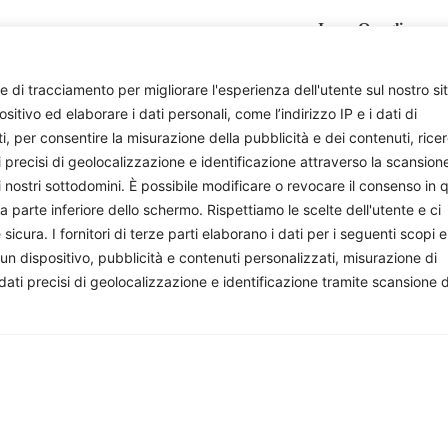
Irene Quaglia
e di tracciamento per migliorare l'esperienza dell'utente sul nostro si
ivo ed elaborare i dati personali, come l’indirizzo IP e i dati di
ti, per consentire la misurazione della pubblicità e dei contenuti, rice
i precisi di geolocalizzazione e identificazione attraverso la scansion
i nostri sottodomini. È possibile modificare o revocare il consenso in q
parte inferiore dello schermo. Rispettiamo le scelte dell'utente e ci
ura. I fornitori di terze parti elaborano i dati per i seguenti scopi e
onisti e appassionati che si impegnano volontariamente a 
 un dispositivo, pubblicità e contenuti personalizzati, misurazione di
facciamo, sostienici: costa quanto un paio di caffè al mese.
 dati precisi di geolocalizzazione e identificazione tramite scansione 