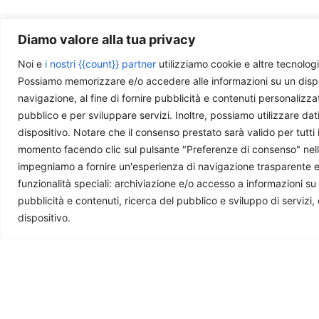
Diamo valore alla tua privacy
Photo by
XNHZ_681008
is licensed under
CC BY-NC-SA
Noi e
i nostri {{count}} partner
utilizziamo cookie e altre tecnologi
Possiamo memorizzare e/o accedere alle informazioni su un disposit
navigazione, al fine di fornire pubblicità e contenuti personalizza
pubblico e per sviluppare servizi. Inoltre, possiamo utilizzare dat
dispositivo. Notare che il consenso prestato sarà valido per tutti 
Ti piace quello che facciamo?
momento facendo clic sul pulsante "Preferenze di consenso" nella 
impegniamo a fornire un'esperienza di navigazione trasparente e sic
La nostra redazione è composta da giovani professi
funzionalità speciali: archiviazione e/o accesso a informazioni su
questa rivista. Se ti è utile e ti interessa quello che 
pubblicità e contenuti, ricerca del pubblico e sviluppo di servizi,
dispositivo.
Ti potrebbe interessare