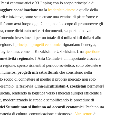
Paesi centroasiatici e Xi Jinping con lo scopo principale di
aggiore
coordinazione
tra la
leadership cinese
e quelle della
di e iniziative, sono state create una ventina di piattaforme e
 il forum avrà luogo ogni 2 anni, con lo scopo di promuovere gli
na, come dichiarato nei vari documenti, sta portando avanti
 fornendo investimenti per un totale di
4 miliardi di dollari
allo
regione. I
principali progetti economici
riguardano l’energia,
 e l’agricoltura, come in Kazakistan e Uzbekistan. Una
questione
nnettività regionale
: l’Asia Centrale è un importante crocevia
la regione, spesso risalenti al periodo sovietico, sono obsolete e
ti numerosi
progetti infrastrutturali
che consistono nella
lo scopo di connettere al meglio il proprio mercato non solo
 esempio, la
ferrovia Cina-Kirghizistan-Uzbekistan
permetterà
urchia, rendendo la logistica verso i mercati europei efficiente e
, modernizzando le strade e semplificando le procedure di
i del Summit non si limitano ad accordi economici
: Pechino sta
materia di cultura, comunicazione e sicurezza.
Altri settori
di