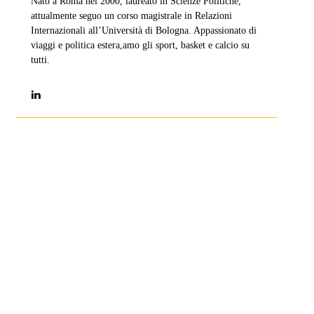
Nato a Roma nel 2000, laureato in Scienze Politiche,
attualmente seguo un corso magistrale in Relazioni
Internazionali all’Università di Bologna. Appassionato di
viaggi e politica estera,amo gli sport, basket e calcio su
tutti.