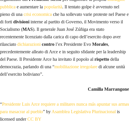
pubblica
e aumentare la
popolarità
. Il tentato golpe è avvenuto nel
pieno di una
crisi economica
che ha sollevato varie proteste nel Paese e
di forti
divisioni
interne al partito di Governo, il Movimento verso il
Socialismo (
MAS
). Il generale Juan José Zúñiga era stato
recentemente licenziato dalla carica di capo dell’esercito dopo aver
rilasciato
dichiarazioni
contro
l’ex Presidente Evo
Morales
,
precedentemente alleato di Arce e in seguito sfidante per la leadership
del Paese. Il Presidente Arce ha invitato il popolo al
rispetto
della
democrazia, parlando di una “
mobilitazione irregolare
di alcune unità
dell’esercito boliviano”.
Camilla Marrangone
“
Presidente Luis Arce requiere a militares nunca más apuntar sus armas
para masacrar al pueblo
” by
Asamblea Legislativa Plurinacional
is
licensed under
CC BY