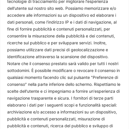
tecnologie di tracciamento per migliorare l'esperienza
dell'utente sul nostro sito web. Possiamo memorizzare e/o
accedere alle informazioni su un dispositivo ed elaborare i
dati personali, come l’indirizzo IP e i dati di navigazione, al
fine di fornire pubblicità e contenuti personalizzati, per
Chi siamo
consentire la misurazione della pubblicità e dei contenuti,
ricerche sul pubblico e per sviluppare servizi. Inoltre,
Il Caffè Geopolitico è una Associazione di Promozione Sociale. Dal
possiamo utilizzare dati precisi di geolocalizzazione e
2009 parliamo di politica internazionale, per diffondere una
identificazione attraverso la scansione del dispositivo.
conoscenza accessibile e aggiornata delle dinamiche geopolitiche che
Notare che il consenso prestato sarà valido per tutti i nostri
segnano il mondo che ci circonda.
sottodomini. È possibile modificare o revocare il consenso in
C.F./P.IVA 11078490965 - Testata giornalistica registrata presso il
qualsiasi momento facendo clic sul pulsante "Preferenze di
Tribunale di Milano aut. n.398 del 10/12/2013 - ISSN 2384-9975
consenso" nella parte inferiore dello schermo. Rispettiamo le
scelte dell'utente e ci impegniamo a fornire un'esperienza di
Scrivici:
redazione@ilcaffegeopolitico.net
navigazione trasparente e sicura. I fornitori di terze parti
elaborano i dati per i seguenti scopi e funzionalità speciali:
Seguici
archiviazione e/o accesso a informazioni su un dispositivo,
pubblicità e contenuti personalizzati, misurazione di
pubblicità e contenuti, ricerca del pubblico e sviluppo di