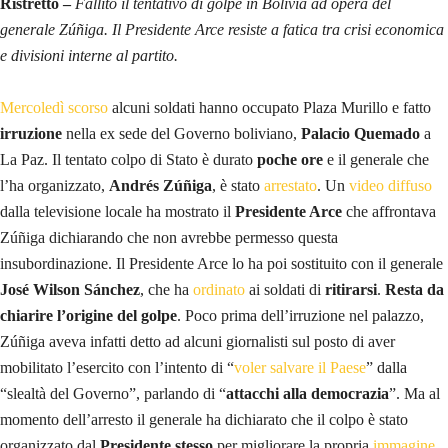
Ristretto –
Fallito il tentativo di golpe in Bolivia ad opera del
generale Zúñiga. Il Presidente Arce resiste a fatica tra crisi economica
e divisioni interne al partito.
Mercoledì scorso
alcuni soldati hanno occupato Plaza Murillo e fatto
irruzione
nella ex sede del Governo boliviano,
Palacio Quemado
a
La Paz. Il tentato colpo di Stato è durato
poche ore
e il generale che
l’ha organizzato,
Andrés Zúñiga
, è stato
arrestato
. Un
video diffuso
dalla televisione locale ha mostrato il
Presidente Arce
che affrontava
Zúñiga dichiarando che non avrebbe permesso questa
insubordinazione. Il Presidente Arce lo ha poi sostituito con il generale
José Wilson Sánchez
, che ha
ordinato
ai soldati di
ritirarsi
.
Resta da
chiarire l’origine del golpe
. Poco prima dell’irruzione nel palazzo,
Zúñiga aveva infatti detto ad alcuni giornalisti sul posto di aver
mobilitato l’esercito con l’intento di “
voler salvare il Paese
” dalla
“slealtà del Governo”, parlando di “
attacchi alla democrazia
”. Ma al
momento dell’arresto il generale ha dichiarato che il colpo è stato
organizzato dal
Presidente stesso
per migliorare la propria
immagine