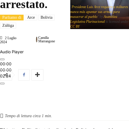
arrestato.
"
Presidente Luis Arce requiere a militares
nunca más apuntar sus armas para
masacrar al pueblo
" by
Asamblea
Parliamo di
Arce
Bolivia
Legislativa Plurinacional
is licensed under
Zúñiga
CC BY
Camilla
2 Luglio
Marrangone
2024
Audio Player
00:00
00:00
02:24
Tempo di lettura circa
1
min.