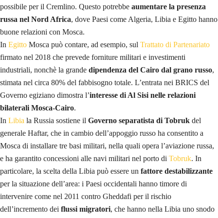
possibile per il Cremlino. Questo potrebbe
aumentare la presenza
russa nel Nord Africa
, dove Paesi come Algeria, Libia e Egitto hanno
buone relazioni con Mosca.
In
Egitto
Mosca può contare, ad esempio, sul
Trattato di Partenariato
firmato nel 2018 che prevede forniture militari e investimenti
industriali, nonchè la grande
dipendenza del Cairo dal grano russo
,
stimata nel circa 80% del fabbisogno totale. L’entrata nei BRICS del
Governo egiziano dimostra l’
interesse di Al Sisi nelle relazioni
bilaterali Mosca-Cairo
.
In
Libia
la Russia sostiene il
Governo separatista di Tobruk
del
generale Haftar, che in cambio dell’appoggio russo ha consentito a
Mosca di installare tre basi militari, nella quali opera l’aviazione russa,
e ha garantito concessioni alle navi militari nel porto di
Tobruk
. In
particolare, la scelta della Libia può essere un
fattore destabilizzante
per la situazione dell’area: i Paesi occidentali hanno timore di
intervenire come nel 2011 contro Gheddafi per il rischio
dell’incremento dei
flussi migratori
, che hanno nella Libia uno snodo