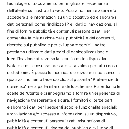
tecnologie di tracciamento per migliorare l'esperienza
dell'utente sul nostro sito web. Possiamo memorizzare e/o
Egitto, 12 anni del regime militare di al-Sisi
accedere alle informazioni su un dispositivo ed elaborare i
Camilla Gommaraschi
-
4 Giugno 2026
dati personali, come l’indirizzo IP e i dati di navigazione, al
fine di fornire pubblicità e contenuti personalizzati, per
consentire la misurazione della pubblicità e dei contenuti,
ricerche sul pubblico e per sviluppare servizi. Inoltre,
possiamo utilizzare dati precisi di geolocalizzazione e
identificazione attraverso la scansione del dispositivo.
Notare che il consenso prestato sarà valido per tutti i nostri
sottodomini. È possibile modificare o revocare il consenso in
qualsiasi momento facendo clic sul pulsante "Preferenze di
consenso" nella parte inferiore dello schermo. Rispettiamo le
scelte dell'utente e ci impegniamo a fornire un'esperienza di
Libia, il bilancio unificato non supera la frammentazione del
navigazione trasparente e sicura. I fornitori di terze parti
potere
elaborano i dati per i seguenti scopi e funzionalità speciali:
Florjn Recchia
-
25 Maggio 2026
archiviazione e/o accesso a informazioni su un dispositivo,
pubblicità e contenuti personalizzati, misurazione di
pubblicità e contenuti, ricerca del pubblico e sviluppo di