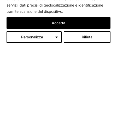
servizi, dati precisi di geolocalizzazione e identificazione
tramite scansione del dispositivo.
Accetta
Personalizza
Rifiuta
Chi siamo
Il Caffè Geopolitico è una Associazione di Promozione Sociale. Dal
2009 parliamo di politica internazionale, per diffondere una
conoscenza accessibile e aggiornata delle dinamiche geopolitiche che
segnano il mondo che ci circonda.
C.F./P.IVA 11078490965 - Testata giornalistica registrata presso il
Tribunale di Milano aut. n.398 del 10/12/2013 - ISSN 2384-9975