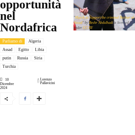
opportunità
nel
"
March to Support the criminal Bashar al-
Nordafrica
Assad
" by
Beshr Abdulhadi
is licensed
under
CC BY
Parliamo di
Algeria
Assad
Egitto
Libia
putin
Russia
Siria
Turchia
Lorenzo
10
Pallavicini
Dicembre
2024