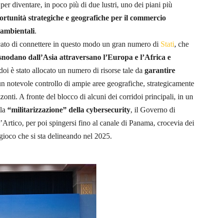
per diventare, in poco più di due lustri, uno dei piani più
rtunità strategiche e geografiche
per il commercio
 ambientali
.
cato di connettere in questo modo un gran numero di
Stati
, che
i snodano dall’Asia attraversano l’Europa e l’Africa e
idoi è stato allocato un numero di risorse tale da
garantire
un notevole controllo di ampie aree geografiche, strategicamente
onti. A fronte del blocco di alcuni dei corridoi principali, in un
lla
“militarizzazione”
della
cybersecurity
, il Governo di
’Artico, per poi spingersi fino al canale di Panama, crocevia dei
gioco che si sta delineando nel 2025.