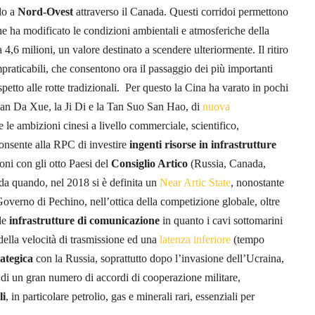
llo a
Nord-Ovest
attraverso il Canada. Questi corridoi permettono
he ha modificato le condizioni ambientali e atmosferiche della
a 4,6 milioni, un valore destinato a scendere ulteriormente. Il ritiro
mpraticabili, che consentono ora il passaggio dei più importanti
spetto alle rotte tradizionali. Per questo la Cina ha varato in pochi
n Da Xue, la Ji Di e la Tan Suo San Hao, di
nuova
e le ambizioni cinesi a livello commerciale, scientifico,
consente alla RPC di investire
ingenti risorse in infrastrutture
oni con gli otto Paesi del
Consiglio Artico
(Russia, Canada,
 da quando, nel 2018 si è definita un
Near Artic State
, nonostante
Governo di Pechino, nell’ottica della competizione globale, oltre
lle
infrastrutture di comunicazione
in quanto i cavi sottomarini
della velocità di trasmissione ed una
latenza inferiore
(tempo
ategica
con la Russia, soprattutto dopo l’invasione dell’Ucraina,
 di un gran numero di accordi di cooperazione militare,
li
, in particolare petrolio, gas e minerali rari, essenziali per