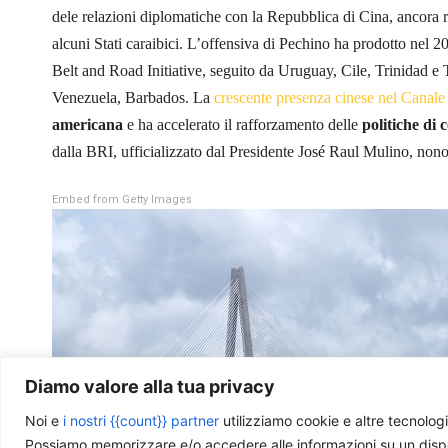
dele relazioni diplomatiche con la Repubblica di Cina, ancora 
alcuni Stati caraibici. L’offensiva di Pechino ha prodotto nel 2
Belt and Road Initiative, seguito da Uruguay, Cile, Trinidad 
Venezuela, Barbados. La
crescente presenza cinese nel Canale
americana
e ha accelerato il rafforzamento delle
politiche di
dalla BRI, ufficializzato dal Presidente José Raul Mulino, nono
Embed from Getty Images
Diamo valore alla tua privacy
Noi e
i nostri {{count}} partner
utilizziamo cookie e altre tecnologi
Possiamo memorizzare e/o accedere alle informazioni su un disposit