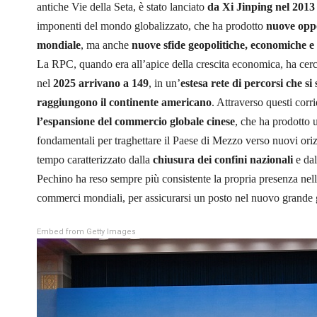
antiche Vie della Seta, è stato lanciato
da Xi Jinping nel 2013
imponenti del mondo globalizzato, che ha prodotto
nuove oppo
mondiale
, ma anche
nuove sfide geopolitiche, economiche e
La RPC, quando era all’apice della crescita economica, ha cer
nel
2025 arrivano a 149
, in un’
estesa rete di percorsi che s
raggiungono il continente americano
. Attraverso questi corr
l’espansione del commercio globale cinese
, che ha prodotto 
fondamentali per traghettare il Paese di Mezzo verso nuovi orizz
tempo caratterizzato dalla
chiusura
dei confini nazionali
e da
Pechino ha reso sempre più consistente la propria presenza nell
commerci mondiali, per assicurarsi un posto nel nuovo grande 
Embed from Getty Images