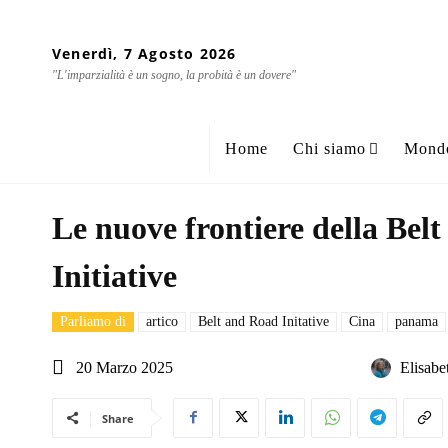
Venerdì, 7 Agosto 2026
"L'imparzialità è un sogno, la probità è un dovere"
Home
Chi siamo
Mond
Le nuove frontiere della Bel
Initiative
Parliamo di
artico
Belt and Road Initative
Cina
panama
20 Marzo 2025
Elisabe
Share