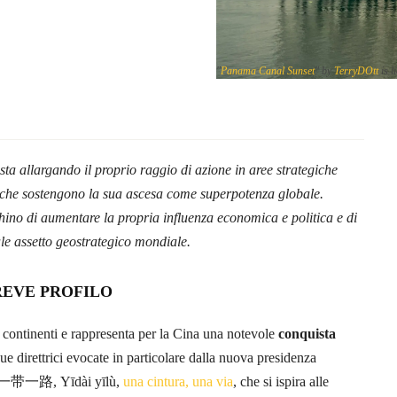
"
Panama Canal Sunset
" by
TerryDOtt
is l
sta allargando il proprio raggio di azione in aree strategiche
 che sostengono la sua ascesa come superpotenza globale.
ino di aumentare la propria influenza economica e politica e di
ale assetto geostrategico mondiale.
BREVE PROFILO
 i continenti e rappresenta per la Cina una notevole
conquista
due direttrici evocate in particolare dalla nuova presidenza
to 一带一路, Yīdài yīlù,
una cintura, una via
, che si ispira alle