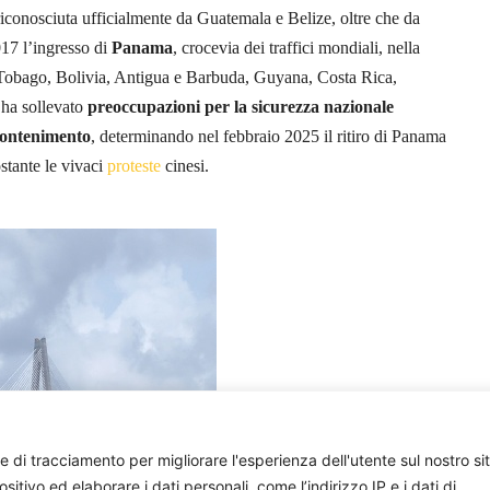
riconosciuta ufficialmente da Guatemala e Belize, oltre che da
017 l’ingresso di
Panama
, crocevia dei traffici mondiali, nella
e Tobago, Bolivia, Antigua e Barbuda, Guyana, Costa Rica,
ha sollevato
preoccupazioni per la sicurezza nazionale
 contenimento
, determinando nel febbraio 2025 il ritiro di Panama
stante le vivaci
proteste
cinesi.
e di tracciamento per migliorare l'esperienza dell'utente sul nostro si
ivo ed elaborare i dati personali, come l’indirizzo IP e i dati di