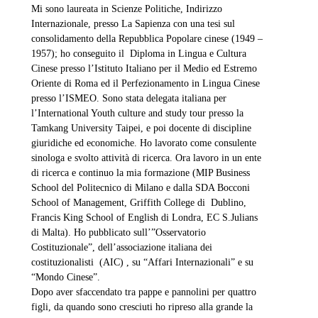
Mi sono laureata in Scienze Politiche, Indirizzo
Internazionale, presso La Sapienza con una tesi sul
consolidamento della Repubblica Popolare cinese (1949 –
1957); ho conseguito il Diploma in Lingua e Cultura
Cinese presso l’Istituto Italiano per il Medio ed Estremo
Oriente di Roma ed il Perfezionamento in Lingua Cinese
presso l’ISMEO. Sono stata delegata italiana per
l’International Youth culture and study tour presso la
Tamkang University Taipei, e poi docente di discipline
giuridiche ed economiche. Ho lavorato come consulente
sinologa e svolto attività di ricerca. Ora lavoro in un ente
di ricerca e continuo la mia formazione (MIP Business
School del Politecnico di Milano e dalla SDA Bocconi
School of Management, Griffith College di Dublino,
Francis King School of English di Londra, EC S.Julians
di Malta). Ho pubblicato sull’”Osservatorio
Costituzionale”, dell’associazione italiana dei
costituzionalisti (AIC) , su “Affari Internazionali” e su
“Mondo Cinese”.
Dopo aver sfaccendato tra pappe e pannolini per quattro
figli, da quando sono cresciuti ho ripreso alla grande la