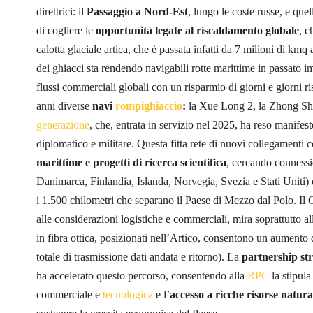
direttrici: il
Passaggio a Nord-Est
, lungo le coste russe, e que
di cogliere le
opportunità legate al riscaldamento globale
, c
calotta glaciale artica, che è passata infatti da 7 milioni di kmq 
dei ghiacci sta rendendo navigabili rotte marittime in passato i
flussi commerciali globali con un risparmio di giorni e giorni ri
anni diverse
navi
rompighiaccio
:
la Xue Long 2, la Zhong Sha
generazione
, che, entrata in servizio nel 2025, ha reso manifest
diplomatico e militare. Questa fitta rete di nuovi collegamenti 
marittime e progetti di ricerca scientifica
, cercando connessi
Danimarca, Finlandia, Islanda, Norvegia, Svezia e Stati Uniti)
i 1.500 chilometri che separano il Paese di Mezzo dal Polo. Il 
alle considerazioni logistiche e commerciali, mira soprattutto a
in fibra ottica, posizionati nell’Artico, consentono un aumento 
totale di trasmissione dati andata e ritorno). La
partnership str
ha accelerato questo percorso, consentendo alla
RPC
la stipula
commerciale e
tecnologica
e l’
accesso a ricche risorse natura