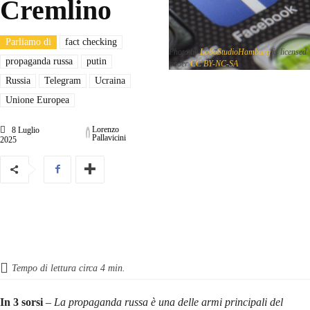
Cremlino
Parliamo di
fact checking
Photo by
LoboStudioHamburg
is licensed
propaganda russa
putin
under
CC BY-NC-SA
Russia
Telegram
Ucraina
Unione Europea
Lorenzo
8 Luglio
Pallavicini
2025
Tempo di lettura circa
4
min.
In 3 sorsi
–
La propaganda russa è una delle armi principali del