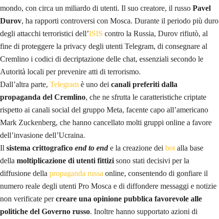
mondo, con circa un miliardo di utenti. Il suo creatore, il russo
Pavel
Durov
, ha rapporti controversi con Mosca. Durante il periodo più duro
degli attacchi terroristici dell’
ISIS
contro la Russia, Durov rifiutò, al
fine di proteggere la privacy degli utenti Telegram, di consegnare al
Cremlino i codici di decriptazione delle chat, essenziali secondo le
Autorità locali per prevenire atti di terrorismo.
Dall’altra parte,
Telegram
è uno dei
canali preferiti dalla
propaganda del Cremlino
, che ne sfrutta le caratteristiche criptate
rispetto ai canali social del gruppo Meta, facente capo all’americano
Mark Zuckenberg, che hanno cancellato molti gruppi online a favore
dell’invasione dell’Ucraina.
Il
sistema crittografico
end to end
e la creazione dei
bot
alla base
della
moltiplicazione di utenti fittizi
sono stati decisivi per la
diffusione della
propaganda russa
online, consentendo di gonfiare il
numero reale degli utenti Pro Mosca e di diffondere messaggi e notizie
non verificate per
creare una opinione pubblica favorevole alle
politiche del Governo russo
. Inoltre hanno supportato azioni di