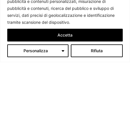
pubblicità e contenuti personalizzati, misurazione di
pubblicità e contenuti, ricerca del pubblico e sviluppo di
servizi, dati precisi di geolocalizzazione e identificazione
tramite scansione del dispositivo.
Accetta
Personalizza
Rifiuta
Chi siamo
Il Caffè Geopolitico è una Associazione di Promozione Sociale. Dal
2009 parliamo di politica internazionale, per diffondere una
conoscenza accessibile e aggiornata delle dinamiche geopolitiche che
segnano il mondo che ci circonda.