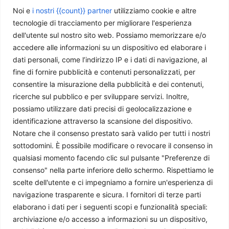
Noi e
i nostri {{count}} partner
utilizziamo cookie e altre
tecnologie di tracciamento per migliorare l'esperienza
La battaglia per la Crimea: il nuovo fronte strategico della
dell'utente sul nostro sito web. Possiamo memorizzare e/o
guerra
accedere alle informazioni su un dispositivo ed elaborare i
Lorenzo Asquini
-
22 Luglio 2026
dati personali, come l’indirizzo IP e i dati di navigazione, al
fine di fornire pubblicità e contenuti personalizzati, per
consentire la misurazione della pubblicità e dei contenuti,
ricerche sul pubblico e per sviluppare servizi. Inoltre,
possiamo utilizzare dati precisi di geolocalizzazione e
identificazione attraverso la scansione del dispositivo.
Notare che il consenso prestato sarà valido per tutti i nostri
sottodomini. È possibile modificare o revocare il consenso in
qualsiasi momento facendo clic sul pulsante "Preferenze di
consenso" nella parte inferiore dello schermo. Rispettiamo le
scelte dell'utente e ci impegniamo a fornire un'esperienza di
Il tappo che vola. La Russia nel 2026: caduti, carburante e
navigazione trasparente e sicura. I fornitori di terze parti
narrativa in crisi
elaborano i dati per i seguenti scopi e funzionalità speciali:
Redazione
-
6 Luglio 2026
archiviazione e/o accesso a informazioni su un dispositivo,