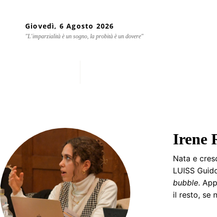
Giovedì, 6 Agosto 2026
"L'imparzialità è un sogno, la probità è un dovere"
Home
Chi siamo
Mondo
Irene 
Nata e cresc
LUISS Guido 
bubble
. App
il resto, se