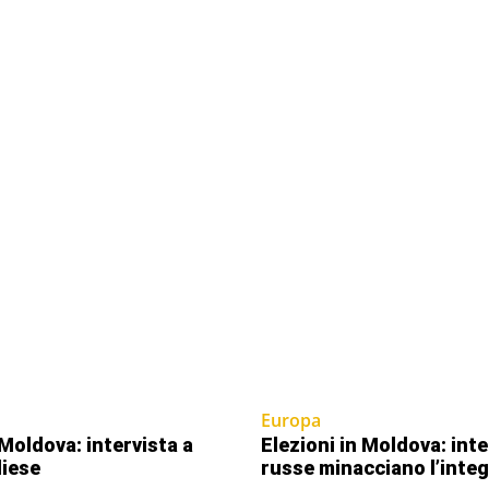
Europa
Moldova: intervista a
Elezioni in Moldova: int
iese
russe minacciano l’inte