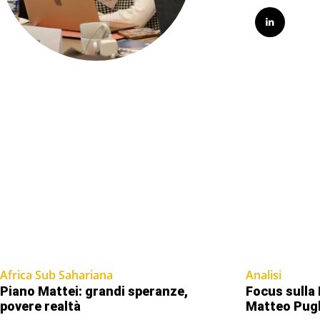
Africa Sub Sahariana
Analisi
Piano Mattei: grandi speranze,
Focus sulla 
povere realtà
Matteo Pugl