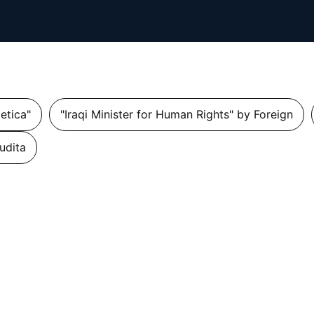
getica"
"Iraqi Minister for Human Rights" by Foreign
udita