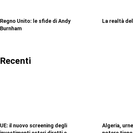
Regno Unito: le sfide di Andy
La realtà de
Burnham
Recenti
UE: il nuovo screening degli
Algeria, urne
investimenti esteri diretti e
potere tiene,