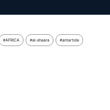
#AFRICA
#al-shaara
#antartide