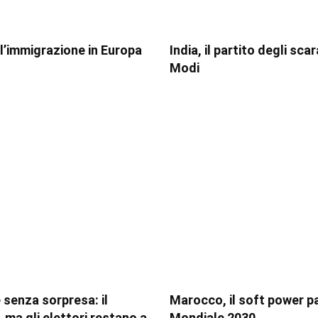
ll’immigrazione in Europa
India, il partito degli sca
Modi
 senza sorpresa: il
Marocco, il soft power p
 ma gli elettori restano a
Mondiale 2030