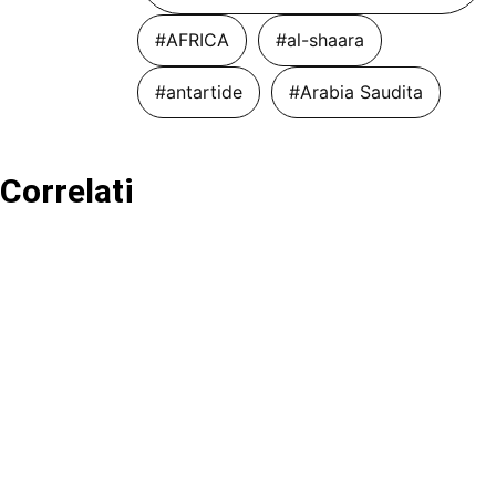
#AFRICA
#al-shaara
#antartide
#Arabia Saudita
Correlati