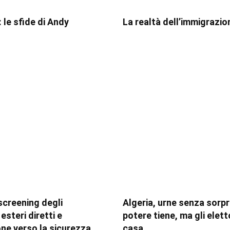
 le sfide di Andy
La realtà dell’immigrazio
 screening degli
Algeria, urne senza sorpre
esteri diretti e
potere tiene, ma gli elett
one verso la sicurezza
casa