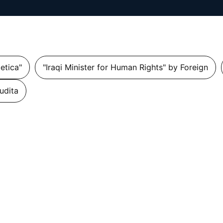
getica"
"Iraqi Minister for Human Rights" by Foreign
udita