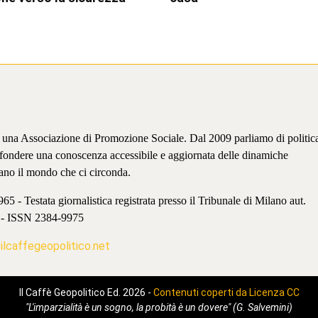
è una Associazione di Promozione Sociale. Dal 2009 parliamo di politic
iffondere una conoscenza accessibile e aggiornata delle dinamiche
ano il mondo che ci circonda.
 - Testata giornalistica registrata presso il Tribunale di Milano aut.
 - ISSN 2384-9975
lcaffegeopolitico.net
Il Caffè Geopolitico Ed. 2026 -
Contenuti coperti da Licenza CC
"L'imparzialità è un sogno, la probità è un dovere" (G. Salvemini)