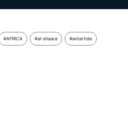
#AFRICA
#al-shaara
#antartide