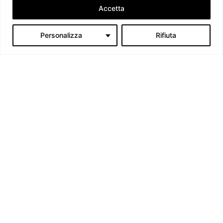
Accetta
Personalizza
Rifiuta
Il tappo che vola. La Russia nel 2026: caduti, carburante e
narrativa in crisi
Redazione
-
6 Luglio 2026