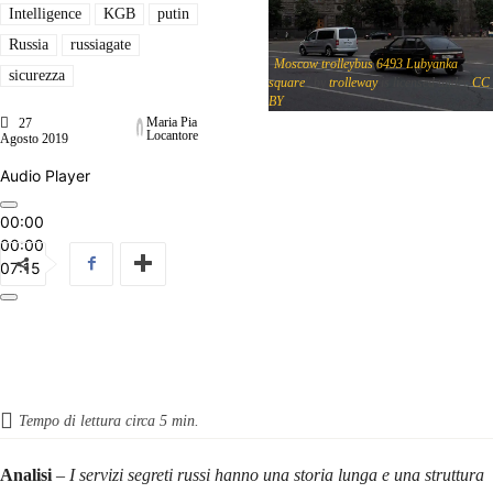
Intelligence
KGB
putin
Russia
russiagate
"
Moscow trolleybus 6493 Lubyanka
sicurezza
square
" by
trolleway
is licensed under
CC
BY
Maria Pia
27
Locantore
Agosto 2019
Audio Player
00:00
00:00
07:15
Tempo di lettura circa
5
min.
Analisi
–
I servizi segreti russi hanno una storia lunga e una struttura