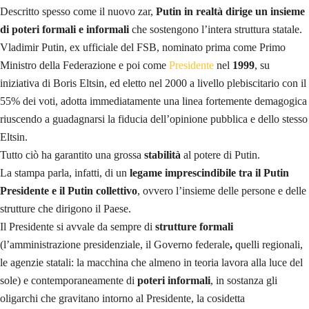
Descritto spesso come il nuovo zar,
Putin in realtà dirige un insieme
di poteri formali e informali
che sostengono l’intera struttura statale.
Vladimir Putin, ex ufficiale del FSB, nominato prima come Primo
Ministro della Federazione e poi come
Presidente
nel
1999
, su
iniziativa di Boris Eltsin, ed eletto nel 2000 a livello plebiscitario con il
55% dei voti, adotta immediatamente una linea fortemente demagogica
riuscendo a guadagnarsi la fiducia dell’opinione pubblica e dello stesso
Eltsin.
Tutto ciò ha garantito una grossa
stabilità
al potere di Putin.
La stampa parla, infatti, di un
legame imprescindibile tra il Putin
Presidente e il Putin collettivo
, ovvero l’insieme delle persone e delle
strutture che dirigono il Paese.
Il Presidente si avvale da sempre di
strutture formali
(l’amministrazione presidenziale, il Governo federale
,
quelli regionali,
le agenzie statali: la macchina che almeno in teoria lavora alla luce del
sole) e contemporaneamente di
poteri informali
, in sostanza gli
oligarchi che gravitano intorno al Presidente, la cosidetta