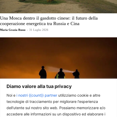
Una Mosca dentro il gasdotto cinese: il futuro della
cooperazione energetica tra Russia e Cina
Maria Grazia Russo
-
31 Luglio 2026
Diamo valore alla tua privacy
Noi e
i nostri {{count}} partner
utilizziamo cookie e altre
Miraggio estivo: perché la guerra non si fermerà in Ucraina
tecnologie di tracciamento per migliorare l'esperienza
(ancora)
dell'utente sul nostro sito web. Possiamo memorizzare e/o
Riccardo Di Leo
-
28 Luglio 2026
accedere alle informazioni su un dispositivo ed elaborare i