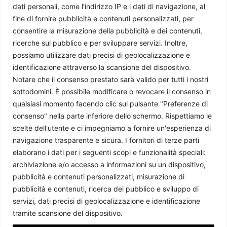
dati personali, come l’indirizzo IP e i dati di navigazione, al
fine di fornire pubblicità e contenuti personalizzati, per
consentire la misurazione della pubblicità e dei contenuti,
ricerche sul pubblico e per sviluppare servizi. Inoltre,
possiamo utilizzare dati precisi di geolocalizzazione e
identificazione attraverso la scansione del dispositivo.
Notare che il consenso prestato sarà valido per tutti i nostri
sottodomini. È possibile modificare o revocare il consenso in
qualsiasi momento facendo clic sul pulsante "Preferenze di
consenso" nella parte inferiore dello schermo. Rispettiamo le
La battaglia per la Crimea: il nuovo fronte strategico della
scelte dell'utente e ci impegniamo a fornire un'esperienza di
guerra
navigazione trasparente e sicura. I fornitori di terze parti
elaborano i dati per i seguenti scopi e funzionalità speciali:
Lorenzo Asquini
-
22 Luglio 2026
archiviazione e/o accesso a informazioni su un dispositivo,
pubblicità e contenuti personalizzati, misurazione di
pubblicità e contenuti, ricerca del pubblico e sviluppo di
servizi, dati precisi di geolocalizzazione e identificazione
tramite scansione del dispositivo.