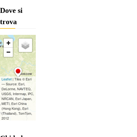
Dove si
trova