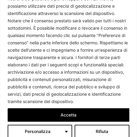
possiamo utilizzare dati precisi di geolocalizzazione e
identificazione attraverso la scansione del dispositivo.
Notare che il consenso prestato sarà valido per tutti i nostri
sottodomini. È possibile modificare o revocare il consenso in
qualsiasi momento facendo clic sul pulsante "Preferenze di
consenso" nella parte inferiore dello schermo. Rispettiamo le
scelte dell'utente e ci impegniamo a fornire un'esperienza di
Le Filippine si preparano al processo di impeachment contro
navigazione trasparente e sicura. I fornitori di terze parti
Sara Duterte
elaborano i dati per i seguenti scopi e funzionalità speciali:
Simone Frusciante
-
24 Giugno 2026
archiviazione e/o accesso a informazioni su un dispositivo,
pubblicità e contenuti personalizzati, misurazione di
pubblicità e contenuti, ricerca del pubblico e sviluppo di
servizi, dati precisi di geolocalizzazione e identificazione
tramite scansione del dispositivo.
Accetta
Personalizza
Rifiuta