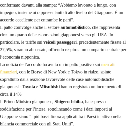
confermato davanti alla stampa: “Abbiamo lavorato a lungo, con
impegno, insieme ai rappresentanti di alto livello del Giappone. È un
accordo eccellente per entrambe le parti”.
Il patto coinvolge anche il settore
automobilistico
, che rappresenta
circa un quarto delle esportazioni giapponesi verso gli USA. In
particolare, le tariffe sui
veicoli passeggeri
, precedentemente fissate al
27,5%, saranno abbassate, offrendo respiro a un comparto centrale per
l’economia nipponica.
La notizia dell’accordo ha avuto un impatto positivo sui
mercati
finanziari
, con le
Borse
di New York e Tokyo in rialzo, spinte
soprattutto dalla reazione favorevole delle case automobilistiche
giapponesi:
Toyota e Mitsubishi
hanno registrato un incremento di
circa il 14%.
Il Primo Ministro giapponese,
Shigeru Ishiba
, ha espresso
soddisfazione per l’intesa, sottolineando come i dazi imposti al
Giappone siano “i più bassi finora applicati tra i Paesi in attivo nella
bilancia commerciale con gli Stati Uniti”.