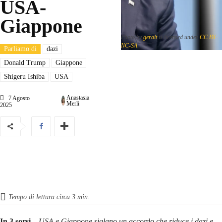
USA-
Giappone
Photo by
geralt
is licensed under
CC BY-
NC-SA
Parliamo di
dazi
Donald Trump
Giappone
Shigeru Ishiba
USA
Anastasia
7 Agosto
Merli
2025
Tempo di lettura circa
3
min.
In 3 sorsi
–
USA e Giappone siglano un accordo che riduce i dazi e