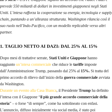
prevede 550 miliardi di dollari in investimenti giapponesi negli Stati
Uniti. L’intesa rafforza la cooperazione su energia, tecnologia e supply
chain, puntando a un’alleanza strutturata. Washington rilancia così il
suo ruolo nell’Indo-Pacifico, con un modello replicabile verso altri
partner.
1. TAGLIO NETTO AI DAZI: DAL 25% AL 15%
Dopo mesi di trattative serrate,
Stati Uniti e Giappone
hanno
raggiunto
un’intesa commerciale
che riduce le
tariffe
imposte
dall’Amministrazione Trump, passando dal 25% al
15%.
Si tratta del
primo accordo di rilievo dall’inizio della
guerra commerciale
avviata
da Washington.
Durante un evento alla Casa Bianca
, il Presidente
Trump
ha definito
l’intesa con il Giappone “
il più grande accordo commerciale
della
storia
” – o forse “di sempre”, come ha sottolineato con enfasi.
L’annuncio, diffuso inizialmente via social media, è stato poi