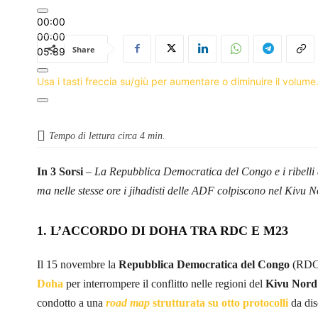
00:00
00:00
Share
05:39
Usa i tasti freccia su/giù per aumentare o diminuire il volume
Tempo di lettura circa
4
min.
In 3 Sorsi
–
La Repubblica Democratica del Congo e i ribelli
ma nelle stesse ore i jihadisti delle ADF colpiscono nel Kivu N
1. L’ACCORDO DI DOHA TRA RDC E M23
Il 15 novembre la
Repubblica Democratica del Congo
(RDC)
Doha
per interrompere il conflitto nelle regioni del
Kivu Nord
condotto a una
r
oad map
strutturata su otto protocolli
da dis