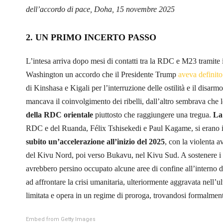
dell’accordo di pace, Doha, 15 novembre 2025
2. UN PRIMO INCERTO PASSO
L’intesa arriva dopo mesi di contatti tra la RDC e M23 tramit
Washington un accordo che il Presidente Trump
aveva definito
di Kinshasa e Kigali per l’interruzione delle ostilità e il disarm
mancava il coinvolgimento dei ribelli, dall’altro sembrava che
della RDC orientale
piuttosto che raggiungere una tregua.
La 
RDC e del Ruanda, Félix Tshisekedi e Paul Kagame, si erano in
subito un’accelerazione all’inizio del 2025
, con la violenta 
del Kivu Nord, poi verso Bukavu, nel Kivu Sud. A sostenere i ri
avrebbero persino occupato alcune aree di confine all’interno d
ad affrontare la crisi umanitaria, ulteriormente aggravata nel
limitata e opera in un regime di proroga, trovandosi formalmente 
Embed from Getty Images