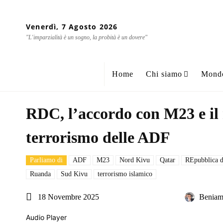
Venerdì, 7 Agosto 2026
"L'imparzialità è un sogno, la probità è un dovere"
Home
Chi siamo
Mond
RDC, l’accordo con M23 e il 
terrorismo delle ADF
Parliamo di
ADF
M23
Nord Kivu
Qatar
REpubblica d
Ruanda
Sud Kivu
terrorismo islamico
18 Novembre 2025
Beniam
Audio Player