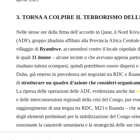
3. TORNA A COLPIRE IL TERRORISMO DELL
Nelle stesse ore della firma dell’accordo in Qatar, il Nord Kivu è
(ADF), gruppo jihadista affiliato alla Provincia Africa Centrale
villaggio di
Byambwe
, accanendosi contro il locale ospedale 
le quali
11 donne
– alcune incinte o che avevano appena partorit
risultano tuttora scomparsi, quindi potrebbero essere dispersi o 
Doha, già emerso in precedenza nei negoziati tra RDC e Ruanda,
di
strutturare un quadro d’azione che consideri organicamen
La ripresa delle operazioni delle ADF, evidenziata anche dai
r
e delle interconnessioni regionali della crisi del Congo, pur esse
raggiungimento di una tregua tra RDC, M23 e Ruanda – che ad 
degli elementi preliminari per la stabilizzazione del Congo orie
nonostante la catastrofe umanitaria e la strategicità delle sue ris