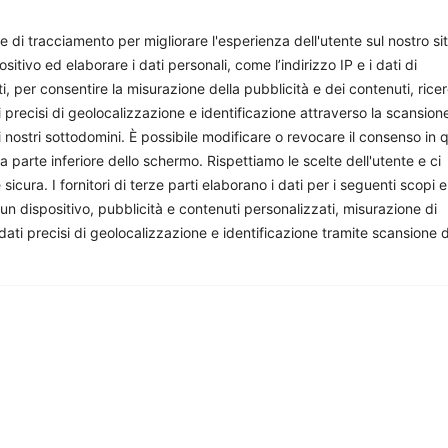
Beniamino Franceschini
e di tracciamento per migliorare l'esperienza dell'utente sul nostro si
ivo ed elaborare i dati personali, come l’indirizzo IP e i dati di
ti, per consentire la misurazione della pubblicità e dei contenuti, rice
i precisi di geolocalizzazione e identificazione attraverso la scansion
i nostri sottodomini. È possibile modificare o revocare il consenso in q
parte inferiore dello schermo. Rispettiamo le scelte dell'utente e ci
ura. I fornitori di terze parti elaborano i dati per i seguenti scopi e
 un dispositivo, pubblicità e contenuti personalizzati, misurazione di
onisti e appassionati che si impegnano volontariamente a 
 dati precisi di geolocalizzazione e identificazione tramite scansione 
facciamo, sostienici: costa quanto un paio di caffè al mese.