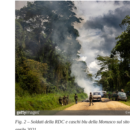
Fig. 2 – Soldati della RDC e caschi blu della Monusco sul sit
aprile 2021