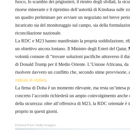
fuoco, lo scambio dei prigionieri, il rientro degli sfollati, la si
risorse minerarie e il ripristino dell’autorità di Kinshasa sulle z
un quadro preliminare per avviare un negoziato nel breve peri
incaricato sia del monitoraggio sul campo, sia della formulazio
riconciliazione nazionale.
La RDC e M23 hanno manifestato la propria soddisfazione, rib
un obiettivo ancora lontano. Il Ministro degli Esteri del Qatar,
volontà comune di “trovare soluzioni pacifiche attraverso il d
di Donald Trump per il Medio Oriente. L’Unione Africana, da pa
risolvere davvero un conflitto che, secondo stime provvisorie
milioni di sfollati
.
La firma di Doha è un momento rilevante, ma resta un’intesa pr
concreto l’accordo richiederà un ampio coinvolgimento anche da 
della sicurezza: oltre all’offensiva di M23, la RDC orientale è i
proprio in questi giorni.
Embed from Getty Images