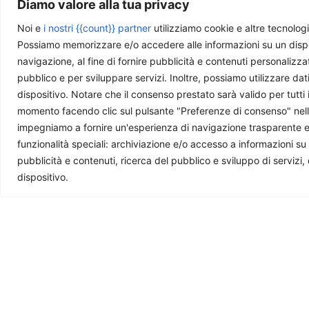
Diamo valore alla tua privacy
Noi e
i nostri {{count}} partner
utilizziamo cookie e altre tecnologi
Photo by
Kudra_Abdulaziz
is licensed under
CC BY-NC-SA
Possiamo memorizzare e/o accedere alle informazioni su un disposit
navigazione, al fine di fornire pubblicità e contenuti personalizza
pubblico e per sviluppare servizi. Inoltre, possiamo utilizzare dat
dispositivo. Notare che il consenso prestato sarà valido per tutti 
momento facendo clic sul pulsante "Preferenze di consenso" nella 
Ti piace quello che facciamo?
impegniamo a fornire un'esperienza di navigazione trasparente e sic
funzionalità speciali: archiviazione e/o accesso a informazioni su
La nostra redazione è composta da giovani professi
pubblicità e contenuti, ricerca del pubblico e sviluppo di servizi,
questa rivista. Se ti è utile e ti interessa quello che 
dispositivo.
Ti potrebbe interessare