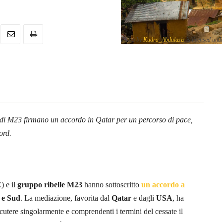
Photo by
Kudra_Abdulaziz
is licensed un
.
 di M23 firmano un accordo in Qatar per un percorso di pace,
ord.
 e il
gruppo ribelle M23
hanno sottoscritto
un accordo a
 e Sud
. La mediazione, favorita dal
Qatar
e dagli
USA
, ha
cutere singolarmente e comprendenti i termini del cessate il