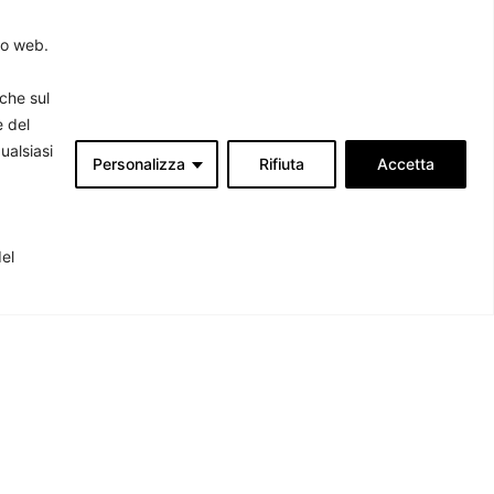
to web.
rche sul
e del
ualsiasi
Personalizza
Rifiuta
Accetta
Associati
produrre
del