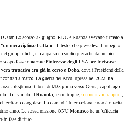
e il Qatar. Lo scorso 27 giugno, RDC e Ruanda avevano firmato a
“
un meraviglioso trattato
”. Il testo, che prevedeva l’impegno
o dei gruppi ribelli, era apparso da subito precario: da un lato
 lo scopo fosse rimarcare
l’interesse degli USA per le risorse
vera trattativa era già in corso a Doha
, dove i Presidenti della
contrati a marzo. La guerra del Kivu, ripresa nel 2022,
ha
avanzata degli insorti tutsi di M23 prima verso Goma, capoluogo
belli ci sarebbe il
Ruanda
, le cui truppe,
secondo vari rapporti
,
el territorio congolese. La comunità internazionale non è riuscita
l’ultimo anno. La stessa missione ONU
Monusco
ha un’efficacia
in fase di ritiro.