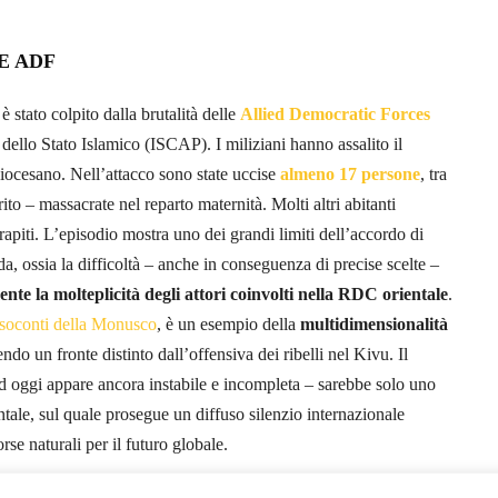
E ADF
 stato colpito dalla brutalità delle
Allied Democratic Forces
 dello Stato Islamico (ISCAP). I miliziani hanno assalito il
diocesano. Nell’attacco sono state uccise
almeno 17 persone
, tra
o – massacrate nel reparto maternità. Molti altri abitanti
rapiti. L’episodio mostra uno dei grandi limiti dell’accordo di
 ossia la difficoltà – anche in conseguenza di precise scelte –
te la molteplicità degli attori coinvolti nella RDC orientale
.
esoconti della Monusco
, è un esempio della
multidimensionalità
ndo un fronte distinto dall’offensiva dei ribelli nel Kivu. Il
oggi appare ancora instabile e incompleta – sarebbe solo uno
ntale, sul quale prosegue un diffuso silenzio internazionale
orse naturali per il futuro globale.