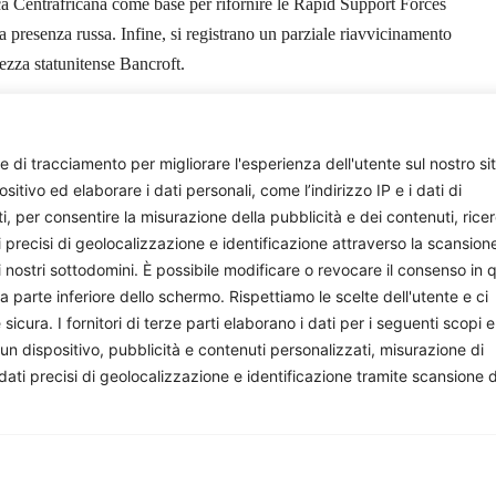
ca Centrafricana come base per rifornire le Rapid Support Forces
la presenza russa. Infine, si registrano un parziale riavvicinamento
ezza statunitense Bancroft.
Giovanni Tosi
e di tracciamento per migliorare l'esperienza dell'utente sul nostro si
CTAD
is licensed under
CC BY-SA
ivo ed elaborare i dati personali, come l’indirizzo IP e i dati di
ti, per consentire la misurazione della pubblicità e dei contenuti, rice
i precisi di geolocalizzazione e identificazione attraverso la scansion
i nostri sottodomini. È possibile modificare o revocare il consenso in q
parte inferiore dello schermo. Rispettiamo le scelte dell'utente e ci
ura. I fornitori di terze parti elaborano i dati per i seguenti scopi e
 un dispositivo, pubblicità e contenuti personalizzati, misurazione di
onisti e appassionati che si impegnano volontariamente a 
 dati precisi di geolocalizzazione e identificazione tramite scansione 
facciamo, sostienici: costa quanto un paio di caffè al mese.