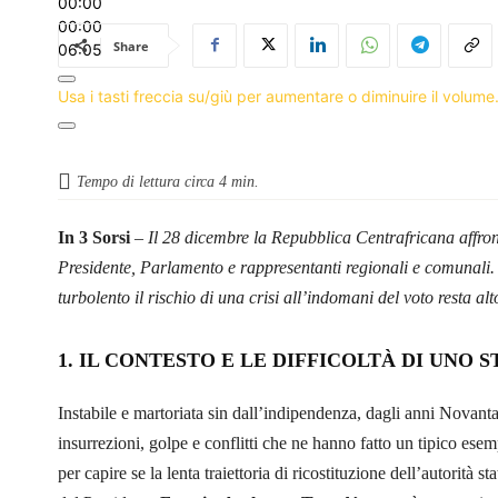
00:00
00:00
Share
06:05
Usa i tasti freccia su/giù per aumentare o diminuire il volume
Tempo di lettura circa
4
min.
In 3 Sorsi
–
Il 28 dicembre la Repubblica Centrafricana affro
Presidente, Parlamento e rappresentanti regionali e comunali. 
turbolento il rischio di una crisi all’indomani del voto resta alt
1. IL CONTESTO E LE DIFFICOLTÀ DI UNO S
Instabile e martoriata sin dall’indipendenza, dagli anni Novant
insurrezioni, golpe e conflitti che ne hanno fatto un tipico esem
per capire se la lenta traiettoria di ricostituzione dell’autorità s