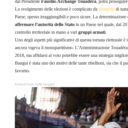
dal Presidente
Faustin-Archange Touadéra
, potrà proseguire
Lo svolgimento delle elezioni è complicato da
problemi
di natu
Paese, spesso irraggiungibili e poco sicure. La determinazione 
affermare l’autorità dello Stato
in un Paese nel quale, dal 201
controllo territoriale in mano a vari
gruppi armati
.
Uno degli aspetti più significativi di questa tornata elettorale è 
ancora vigeva il monopartitismo. L’Amministrazione Touadéra 
2018, ma affidarsi al voto potrebbe essere una strategia miglior
Bangui è stata uno dei motivi delle tante ribellioni, sia che il p
favorito.
Embed from Getty Images