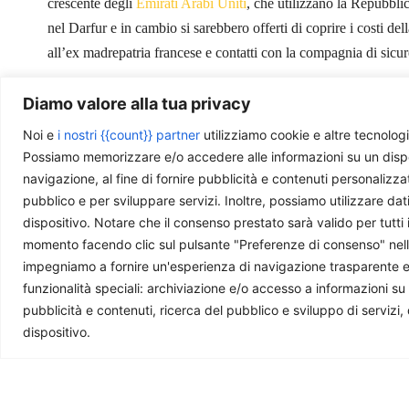
crescente degli
Emirati Arabi Uniti
, che utilizzano la Repubbli
nel Darfur e in cambio si sarebbero offerti di coprire i costi del
all’ex madrepatria francese e contatti con la compagnia di sicur
Diamo valore alla tua privacy
Noi e
i nostri {{count}} partner
utilizziamo cookie e altre tecnologi
“
Global Investment Game Changers Summit II 2018
” by
UN
Possiamo memorizzare e/o accedere alle informazioni su un disposit
navigazione, al fine di fornire pubblicità e contenuti personalizza
pubblico e per sviluppare servizi. Inoltre, possiamo utilizzare dat
dispositivo. Notare che il consenso prestato sarà valido per tutti 
momento facendo clic sul pulsante "Preferenze di consenso" nella 
Ti piace quello che facciamo?
impegniamo a fornire un'esperienza di navigazione trasparente e sic
funzionalità speciali: archiviazione e/o accesso a informazioni su
La nostra redazione è composta da giovani professi
pubblicità e contenuti, ricerca del pubblico e sviluppo di servizi,
questa rivista. Se ti è utile e ti interessa quello che 
dispositivo.