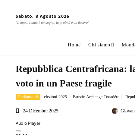
Sabato, 8 Agosto 2026
"L'imparzialità è un sogno, la probità è un dovere"
Home
Chi siamo
Mond
Repubblica Centrafricana: la
voto in un Paese fragile
Parliamo di
elezioni 2025
Faustin Archange Touadéra
Repub
24 Dicembre 2025
Giovan
Audio Player