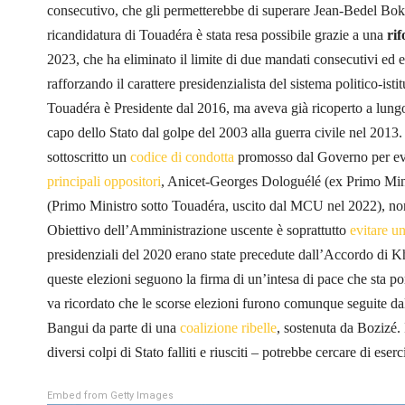
consecutivo, che gli permetterebbe di superare Jean-Bedel Bok
ricandidatura di Touadéra è stata resa possibile grazie a una
ri
2023, che ha eliminato il limite di due mandati consecutivi ed e
rafforzando il carattere presidenzialista del sistema politico-isti
Touadéra è Presidente dal 2016, ma aveva già ricoperto a lungo 
capo dello Stato dal golpe del 2003 alla guerra civile nel 2013
sottoscritto un
codice di condotta
promosso dal Governo per evit
principali oppositori
, Anicet-Georges Dologuélé (ex Primo Mini
(Primo Ministro sotto Touadéra, uscito dal MCU nel 2022), non 
Obiettivo dell’Amministrazione uscente è soprattutto
evitare un
presidenziali del 2020 erano state precedute dall’Accordo di K
queste elezioni seguono la firma di un’intesa di pace che sta p
va ricordato che le scorse elezioni furono comunque seguite dal 
Bangui da parte di una
coalizione ribelle
, sostenuta da Bozizé. 
diversi colpi di Stato falliti e riusciti – potrebbe cercare di ese
Embed from Getty Images