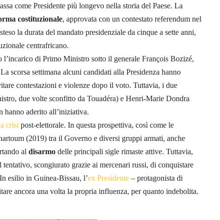
assa come Presidente più longevo nella storia del Paese. La
forma costituzionale
, approvata con un contestato referendum nel
steso la durata del mandato presidenziale da cinque a sette anni,
tuzionale centrafricano.
l’incarico di Primo Ministro sotto il generale François Bozizé,
. La scorsa settimana alcuni candidati alla Presidenza hanno
are contestazioni e violenze dopo il voto. Tuttavia, i due
stro, due volte sconfitto da Touadéra) e Henri-Marie Dondra
hanno aderito all’iniziativa.
a crisi
post-elettorale. In questa prospettiva, così come le
hartoum (2019) tra il Governo e diversi gruppi armati, anche
ortando al
disarmo
delle principali sigle rimaste attive. Tuttavia,
tentativo, scongiurato grazie ai mercenari russi, di conquistare
In esilio in Guinea-Bissau, l’
ex Presidente
– protagonista di
rcitare ancora una volta la propria influenza, per quanto indebolita.