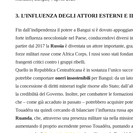
3. L’INFLUENZA DEGLI ATTORI ESTERNI E 
Fin dall’indipendenza il potere a Bangui si è dovuto appoggiar
forte influenza neocoloniale nel Paese, conducendovi diversi inter
partire dal 2017 la
Russia
è diventata un attore importante, gra
forze militari russe come Africa Corps. I russi sono stati fond
frangenti critici contro i gruppi ribelli.
Quello in Repubblica Centrafricana è in sostanza l’unico succes
potrebbe comportare
oneri insostenibili
per Bangui: da un lato
la concessione di diritti minerari toglie risorse allo Stato; dall’
la credibilità del Governo. Inoltre, per combattere le formazioni 
che – come già accaduto in passato – potrebbero acquisire potere
Touadéra sta quindi cercando di bilanciare l’influenza russa a
Ruanda
, che, attraverso una presenza militare sia nella miss
aumentando il proprio ascendente presso Touadéra, puntando allo