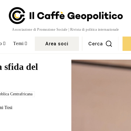
Associazione di Promozione Sociale | Rivista di politica internazionale
Cerca
Area soci
o
Temi
 sfida del
blica Centrafricana
ni Tosi