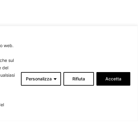
to web.
rche sul
e del
ualsiasi
Personalizza
Rifiuta
Accetta
Associati
produrre
del