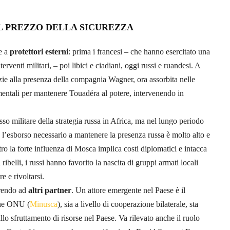
IL PREZZO DELLA SICUREZZA
e a
protettori esterni
: prima i francesi – che hanno esercitato una
venti militari, – poi libici e ciadiani, oggi russi e ruandesi. A
zie alla presenza della compagnia Wagner, ora assorbita nelle
amentali per mantenere Touadéra al potere, intervenendo in
so militare della strategia russa in Africa, ma nel lungo periodo
 l’esborso necessario a mantenere la presenza russa è molto alto e
altro la forte influenza di Mosca implica costi diplomatici e intacca
ribelli, i russi hanno favorito la nascita di gruppi armati locali
 e rivoltarsi.
prendo ad
altri partner
. Un attore emergente nel Paese è il
ione ONU (
Minusca
), sia a livello di cooperazione bilaterale, sta
 sfruttamento di risorse nel Paese. Va rilevato anche il ruolo