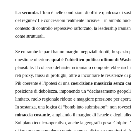
La seconda
: l’Iran è nelle condizioni di offrire qualcosa di s
del regime? Le concessioni realmente incisive – in ambito nucl
contesto di controllo repressivo rafforzato, la leadership irania
come strutturali.
Se entrambe le parti hanno margini negoziali ridotti, lo spazio
questione ulteriore:
qual è l’obiettivo politico ultimo di Was
plausibile. Il collasso del sistema iraniano comporterebbe rischi e
reti proxy, flussi di profughi, oltre a incontrare le resistenze d
Più coerente è l’ipotesi di una
coercizione massiccia senza c
posizione di debolezza, imponendo un “declassamento geopoli
limitato, ruolo regionale ridotto e maggiore pressione per apertur
In sostanza, una logica di “bomb into submission”: non rovesc
minaccia costante
, ampliando il margine di Israele e degli alle
Sul piano tecnico-operativo, anche la geografia pesa. Colpire 
di tanker e un complesso ponte aereo su distanze superiori ai 2mi