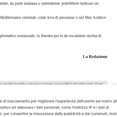
nime, da parte iraniana o statunitense potrebbero indicare un
 Mediterraneo orientale come leva di pressione o nel Mar Arabico
matico sostanziale, la finestra per la de-escalation rischia di
La Redazione
 analisi rapide e decise sui temi geopolitici più rilevanti. Ogni
t interne tra i membri del direttivo, innescate da uno spunto di
e di tracciamento per migliorare l'esperienza dell'utente sul nostro si
ivo ed elaborare i dati personali, come l’indirizzo IP e i dati di
ti, per consentire la misurazione della pubblicità e dei contenuti, rice