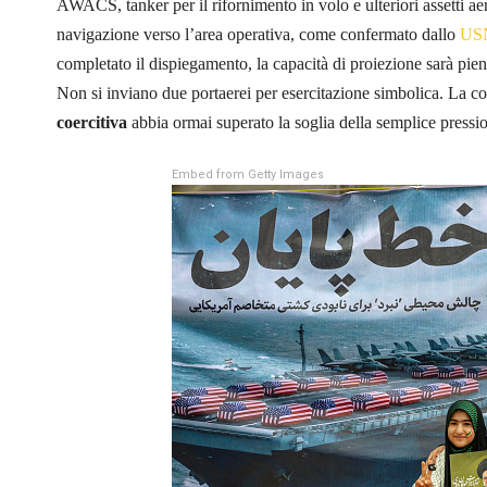
AWACS, tanker per il rifornimento in volo e ulteriori assetti aer
navigazione verso l’area operativa, come confermato dallo
USN
completato il dispiegamento, la capacità di proiezione sarà pie
Non si inviano due portaerei per esercitazione simbolica. La con
coercitiva
abbia ormai superato la soglia della semplice pressi
Embed from Getty Images