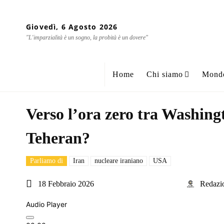
Giovedì, 6 Agosto 2026
"L'imparzialità è un sogno, la probità è un dovere"
Home
Chi siamo
Mond
Verso l’ora zero tra Washing
Teheran?
Parliamo di
Iran
nucleare iraniano
USA
18 Febbraio 2026
Redazi
Audio Player