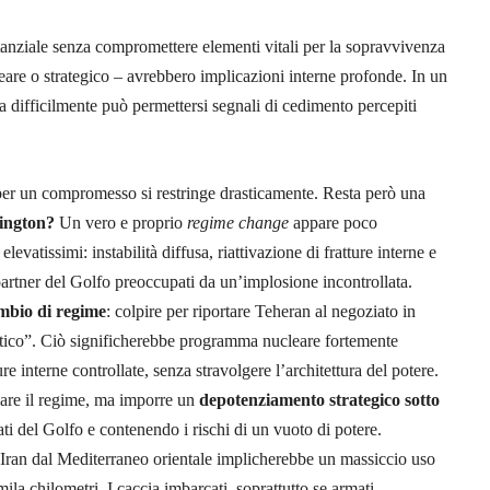
ostanziale senza compromettere elementi vitali per la sopravvivenza
eare o strategico – avrebbero implicazioni interne profonde. In un
na difficilmente può permettersi segnali di cedimento percepiti
 per un compromesso si restringe drasticamente. Resta però una
hington?
Un vero e proprio
regime change
appare poco
levatissimi: instabilità diffusa, riattivazione di fratture interne e
i partner del Golfo preoccupati da un’implosione incontrollata.
ambio di regime
: colpire per riportare Teheran al negoziato in
tico”. Ciò significherebbe programma nucleare fortemente
e interne controllate, senza stravolgere l’architettura del potere.
iare il regime, ma imporre un
depotenziamento strategico sotto
ati del Golfo e contenendo i rischi di un vuoto di potere.
l’Iran dal Mediterraneo orientale implicherebbe un massiccio uso
la chilometri. I caccia imbarcati, soprattutto se armati,