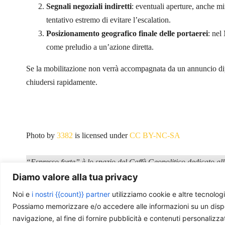
Segnali negoziali indiretti
: eventuali aperture, anche mi
tentativo estremo di evitare l’escalation.
Posizionamento geografico finale delle portaerei
: nel
come preludio a un’azione diretta.
Se la mobilitazione non verrà accompagnata da un annuncio diplo
chiudersi rapidamente.
Photo by
3382
is licensed under
CC BY-NC-SA
“Espresso forte” è lo spazio del Caffè Geopolitico dedicato alle
articolo nasce dal cuore pulsante della nostra redazione: le cha
Diamo valore alla tua privacy
attualità, una notizia o una lettura interessante.
Noi e
i nostri {{count}} partner
utilizziamo cookie e altre tecnologi
Possiamo memorizzare e/o accedere alle informazioni su un disposit
navigazione, al fine di fornire pubblicità e contenuti personalizza