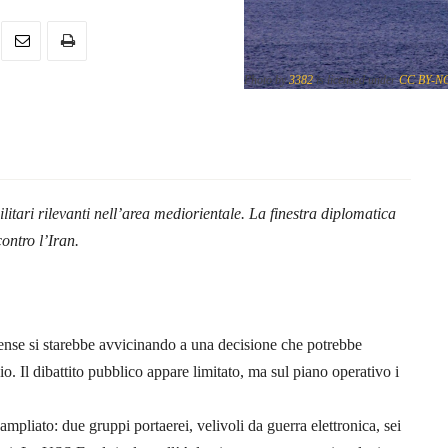
Photo by
3382
is licensed under
CC BY-N
.
litari rilevanti nell’area mediorientale. La finestra diplomatica
ontro l’Iran.
tense si starebbe avvicinando a una decisione che potrebbe
io. Il dibattito pubblico appare limitato, ma sul piano operativo i
mpliato: due gruppi portaerei, velivoli da guerra elettronica, sei