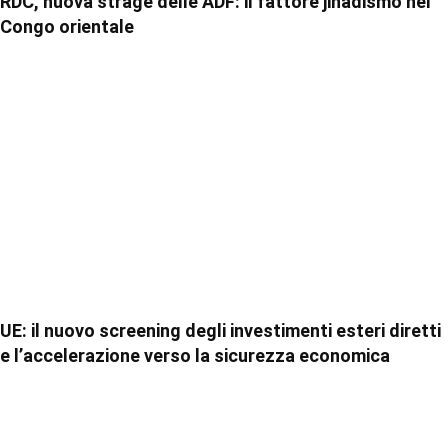
RDC, nuova strage delle ADF: il fattore jihadismo nel
Congo orientale
UE: il nuovo screening degli investimenti esteri diretti
e l’accelerazione verso la sicurezza economica