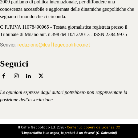
2009 parliamo di politica internazionale, per diffondere una
conoscenza accessibile e aggiornata delle dinamiche geopolitiche che
segnano il mondo che ci circonda.
C.F./P.IVA 11078490965 - Testata giornalistica registrata presso il
Tribunale di Milano aut. n.398 del 10/12/2013 - ISSN 2384-9975
Scrivici:
redazione@ilcaffegeopolitico.net
Seguici
Le opinioni espresse dagli autori potrebbero non rappresentare la
posizione dell’associazione.
Il Caffè Geopolitico Ed. 2026 -
Contenuti coperti da Licenza CC
"L'imparzialità è un sogno, la probità è un dovere" (G. Salvemini)