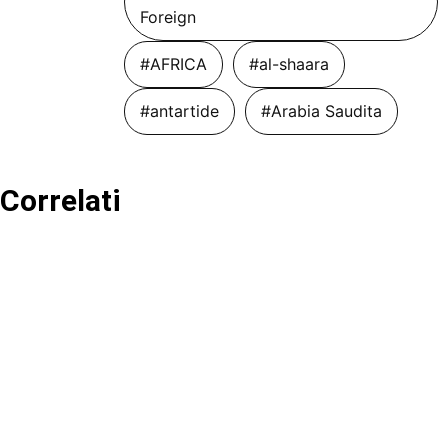
Foreign
#AFRICA
#al-shaara
#antartide
#Arabia Saudita
Correlati